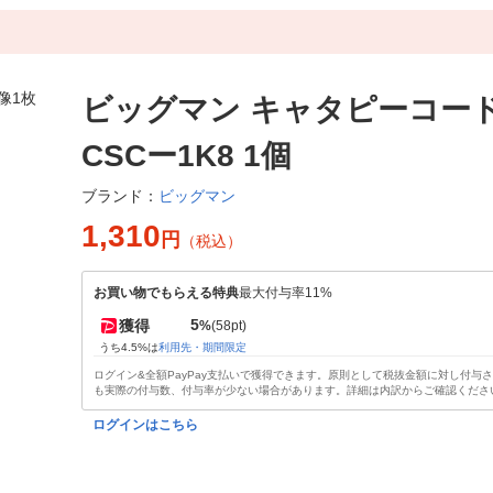
ビッグマン キャタピーコード 
CSCー1K8 1個
ビッグマン
ブランド：
1,310
円
（税込）
お買い物でもらえる特典
最大付与率11%
5
獲得
%
(58pt)
うち4.5%は
利用先・期間限定
ログイン&全額PayPay支払いで獲得できます。原則として税抜金額に対し付与
も実際の付与数、付与率が少ない場合があります。詳細は内訳からご確認くださ
ログインはこちら