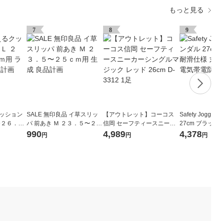
もっと見る
7
8
9
クッション
SALE 無印良品 イ草スリッ
【アウトレット】コーコス
Safety Jogg
〜２６．５
パ 前あき Ｍ ２３．５〜２５
信岡 セーフティースニーカ
27cm ブラック
ー 良品計
ｃｍ用 生成 良品計画
ーシングルマジック レッド
洗い可能 静電気
990
4,989
4,378
円
円
円
26cm D-3312 1足
27.0