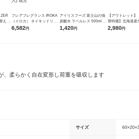
 ZER
フレアフレグランス IROKA
アイリスフーズ 富士山の強
【アウトレット】
替え メ
（イロカ） ネイキッドリリ
炭酸水 ラベルレス 500ml 1
替特価】北海道産
セット
ーの香り 柔軟剤 詰め替え 超
箱（24本入）
し 無洗米 5kg 1
6,582
1,420
2,980
円
円
円
王
特大 1200ml 1セット（5個
米 木徳神糧 オリ
入) 花王
が、柔らかく自在変形し荷重を吸収します
サイズ
60×20×