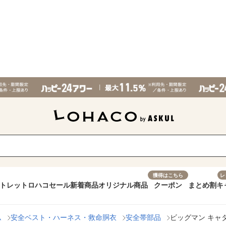
獲得はこちら
レ
トレット
ロハコセール
新着商品
オリジナル商品
クーポン
まとめ割
キ
ム
安全ベスト・ハーネス・救命胴衣
安全帯部品
ビッグマン キャタピ