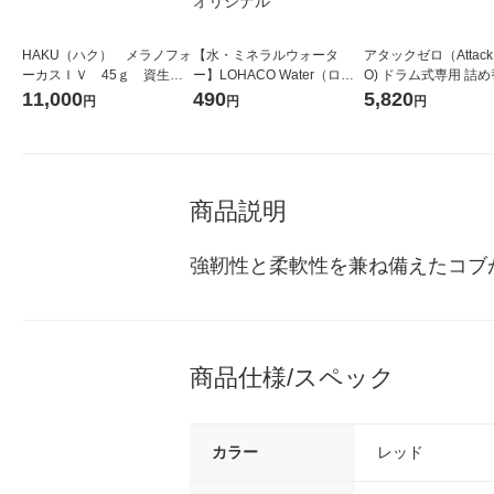
HAKU（ハク） メラノフォ
【水・ミネラルウォータ
アタックゼロ（Attack
ーカスＩＶ 45ｇ 資生
ー】LOHACO Water（ロハ
O) ドラム式専用 詰め
堂 おまけ付き
コウォーター）2L ラベルレ
ガジャンボ 2300g 1
11,000
490
5,820
円
円
円
ス 1箱（5本入）（イチオ
（2個入) 洗濯洗剤 花
シ） オリジナル
商品説明
強靭性と柔軟性を兼ね備えたコブ
商品仕様/スペック
カラー
レッド