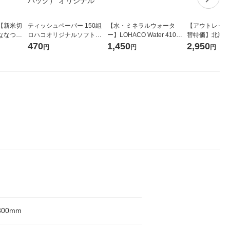
【新米切
ティッシュペーパー 150組
【水・ミネラルウォータ
【アウトレット
ななつぼ
ロハコオリジナルソフトパ
ー】LOHACO Water 410ml
替特価】北海道
袋 令和7年産
ックティッシュ フィオナ オ
1箱（20本入）ラベルレス
し 精白米 5kg
470
1,450
2,950
円
円
円
ジナル
リジナル 1セット（10個：
（イチオシ） オリジナル
米 木徳神糧 オ
5個入×2パック） オリジナ
ル
300mm