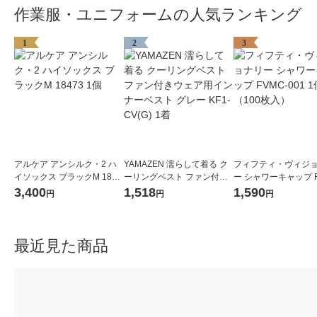
作業服・ユニフォームの人気ランキング
1
2
3
アルケア アンシルク・2 ハ
YAMAZEN 濡らして着る ク
フィフティ・ヴィジ
イソックス ブラックM 1847
ーリングベスト ファン付き
ー シャワーキャップ F
3 1個
ウェア用インナーベスト グ
001 1個（100枚入）
3,400
1,518
1,590
円
円
円
レー KF1-CV(G) 1着
最近見た商品