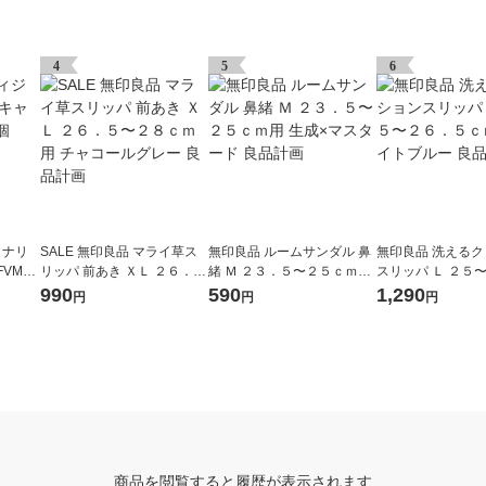
4
5
6
ョナリ
SALE 無印良品 マライ草ス
無印良品 ルームサンダル 鼻
無印良品 洗える
VMC-
リッパ 前あき ＸＬ ２６．
緒 Ｍ ２３．５〜２５ｃｍ用
スリッパ Ｌ ２５
５〜２８ｃｍ用 チャコール
生成×マスタード 良品計画
ｃｍ用 ライトブル
990
590
1,290
円
円
円
グレー 良品計画
画
商品を閲覧すると履歴が表示されます