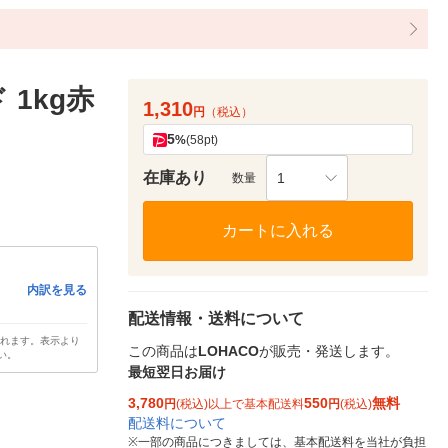
1kg赤
1,310
円
（税込）
5
%
(58pt)
在庫あり
1
数量
カートに入れる
内訳を見る
配送情報・送料について
されます。表示より
この商品は
LOHACO
が販売・発送します。
い。
最短翌日お届け
3,780
550
無料
円
(税込)以上で基本配送料
円
(税込)
配送料について
※
一部の商品につきましては、基本配送料を当社が負担