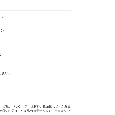
マン
マン
0
ださい。
様（容量、パッケージ、原材料、原産国など）が変更
は必ずお届けした商品の商品ラベルや注意書きをご