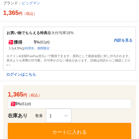
ブランド：
ビッグマン
1,365
円
（税込）
お買い物でもらえる特典
最大付与率16%
内訳を見る
5
獲得
%
(61pt)
うち4.5%は
利用先・期間限定
ログイン&全額PayPay支払いで獲得できます。原則として税抜金額に対し付与されます。
表示よりも実際の付与数、付与率が少ない場合があります。詳細は内訳からご確認くださ
い。
ログインはこちら
1,365
円
（税込）
5
%
(61pt)
在庫あり
1
数量
カートに入れる