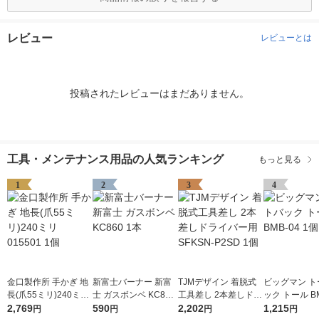
レビュー
レビューとは
投稿されたレビューはまだありません。
工具・メンテナンス用品の人気ランキング
もっと見る
1
2
3
4
金口製作所 手かぎ 地
新富士バーナー 新富
TJMデザイン 着脱式
ビッグマン ト
長(爪55ミリ)240ミリ
士 ガスボンベ KC860
工具差し 2本差しドラ
ック トール BM
015501 1個
2,769
1本
590
イバー用 SFKSN-P2S
2,202
個
1,215
円
円
円
円