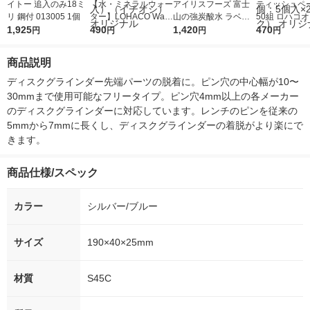
イトー 追入のみ18ミ
【水・ミネラルウォー
アイリスフーズ 富士
ティッシュペー
リ 鋼付 013005 1個
ター】LOHACO Wate
山の強炭酸水 ラベル
50組 ロハコ
1,925
r（ロハコウォータ
490
レス 500ml 1箱（24
1,420
ルソフトパッ
470
円
円
円
円
ー）2L ラベルレス 1
本入）
シュ フィオナ
箱（5本入）（イチオ
ナル 1セット
商品説明
シ） オリジナル
個：5個入×2
オリジナル
ディスクグラインダー先端パーツの脱着に。ピン穴の中心幅が10〜
30mmまで使用可能なフリータイプ。ピン穴4mm以上の各メーカー
のディスクグラインダーに対応しています。レンチのピンを従来の
5mmから7mmに長くし、ディスクグラインダーの着脱がより楽にで
きます。
商品仕様/スペック
カラー
シルバー/ブルー
サイズ
190×40×25mm
材質
S45C