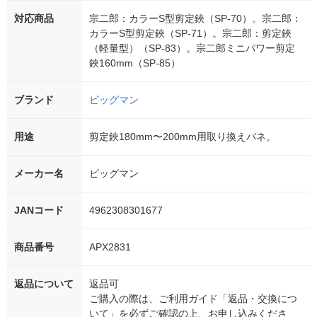
対応商品
宗二郎：カラーS型剪定鋏（SP-70）。宗二郎：
カラーS型剪定鋏（SP-71）。宗二郎：剪定鋏
（軽量型）（SP-83）。宗二郎ミニパワー剪定
鋏160mm（SP-85）
ブランド
ビッグマン
用途
剪定鋏180mm〜200mm用取り換えバネ。
メーカー名
ビッグマン
JANコード
4962308301677
商品番号
APX2831
返品について
返品可
ご購入の際は、ご利用ガイド「返品・交換につ
いて」を必ずご確認の上、お申し込みくださ