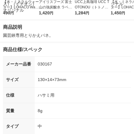
【水・ミネラルウォー
アイリスフーズ 富士
UCC上島珈琲 UCC T
【水・ミネラ
ター】LOHACO Wate
山の強炭酸水 ラベル
OTONOU（トトノ
ター】LOHACO
r（ロハコウォータ
490
レス 500ml 1箱（24
1,420
ウ） by BLACK無糖 5
1,284
r 410ml 1箱
1,450
円
円
円
円
ー）2L ラベルレス 1
本入）
00ml 1セット（6本）
入）ラベルレ
箱（5本入）（イチオ
オシ） オリジ
商品説明
シ） オリジナル
園芸鋏専用とりかえバネ。
商品仕様/スペック
メーカー品番
030167
サイズ
130×14×73mm
仕様
ハサミ用
質量
8g
タイプ
中