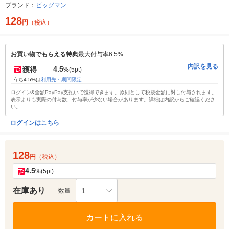
ブランド：
ビッグマン
128
円
（税込）
お買い物でもらえる特典
最大付与率6.5%
内訳を見る
4.5
獲得
%
(5pt)
うち4.5%は
利用先・期間限定
ログイン&全額PayPay支払いで獲得できます。原則として税抜金額に対し付与されます。
表示よりも実際の付与数、付与率が少ない場合があります。詳細は内訳からご確認くださ
い。
ログインはこちら
128
円
（税込）
4.5
%
(5pt)
在庫あり
1
数量
カートに入れる