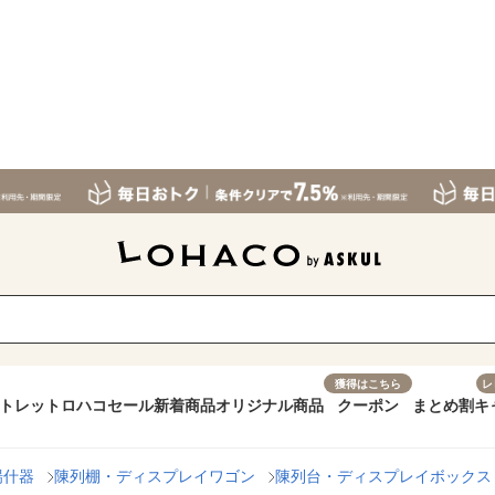
獲得はこちら
レ
トレット
ロハコセール
新着商品
オリジナル商品
クーポン
まとめ割
キ
場什器
陳列棚・ディスプレイワゴン
陳列台・ディスプレイボックス