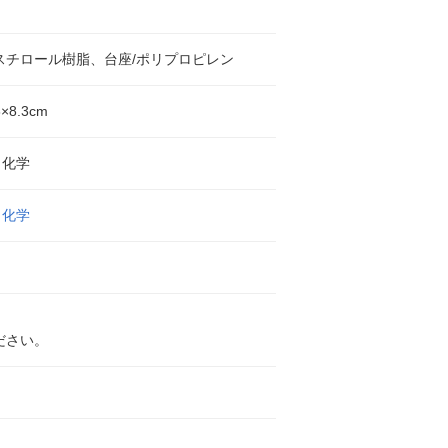
スチロール樹脂、台座/ポリプロピレン
8×8.3cm
タ化学
タ化学
ださい。