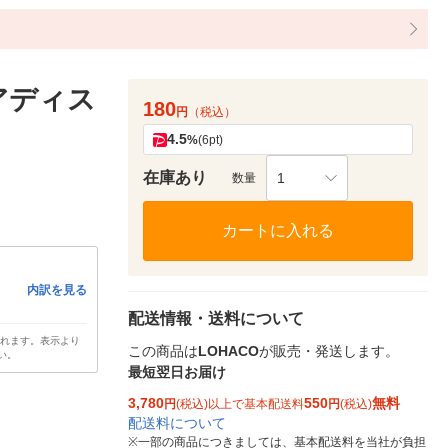
アディス
180
円
（税込）
4.5
%
(6pt)
在庫あり
1
数量
カートに入れる
内訳を見る
配送情報・送料について
されます。表示より
この商品は
LOHACO
が販売・発送します。
い。
最短翌日お届け
3,780
550
無料
円
(税込)以上で基本配送料
円
(税込)
配送料について
※
一部の商品につきましては、基本配送料を当社が負担