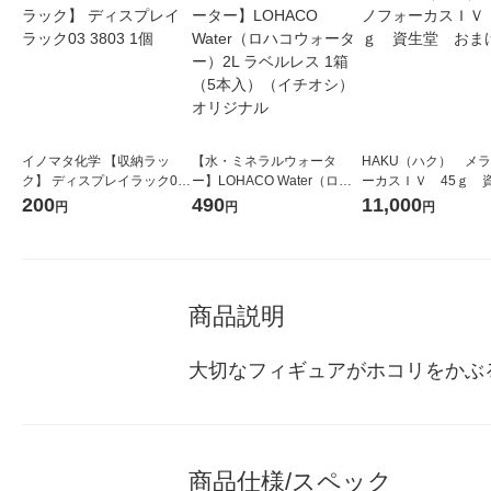
イノマタ化学 【収納ラッ
【水・ミネラルウォータ
HAKU（ハク） メ
ク】 ディスプレイラック03
ー】LOHACO Water（ロハ
ーカスＩＶ 45ｇ 
3803 1個
コウォーター）2L ラベルレ
堂 おまけ付き
200
490
11,000
円
円
円
ス 1箱（5本入）（イチオ
シ） オリジナル
商品説明
大切なフィギュアがホコリをかぶ
商品仕様/スペック