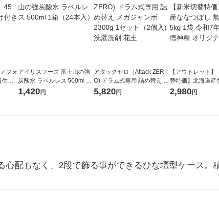
ラノフォ
アイリスフーズ 富士山の強
アタックゼロ（Attack ZER
【アウトレット】
資生
炭酸水 ラベルレス 500ml 1
O) ドラム式専用 詰め替え メ
替特価】北海道産
箱（24本入）
ガジャンボ 2300g 1セット
し 無洗米 5kg 1
1,420
5,820
2,980
円
円
円
（2個入) 洗濯洗剤 花王
米 木徳神糧 オリ
る心配もなく、2段で飾る事ができるひな壇型ケース。