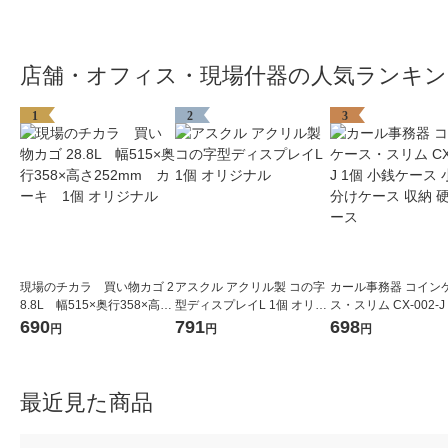
店舗・オフィス・現場什器の人気ランキン
1
2
3
現場のチカラ 買い物カゴ 2
アスクル アクリル製 コの字
カール事務器 コイン
8.8L 幅515×奥行358×高さ
型ディスプレイL 1個 オリジ
ス・スリム CX-002-J
252mm カーキ 1個 オリ
ナル
銭ケース 小銭仕分け
690
791
698
円
円
円
ジナル
収納 硬貨ケース
最近見た商品