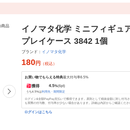
イノマタ化学 ミニフィギュ
プレイケース 3842 1個
イノマタ化学
ブランド：
180
円
（税込）
お買い物でもらえる特典
最大付与率6.5%
4.5
獲得
%
(6pt)
うち4.5%は
利用先・期間限定
ログイン&全額PayPay支払いで獲得できます。原則として税抜金額に対し付与
も実際の付与数、付与率が少ない場合があります。詳細は内訳からご確認くださ
ログインはこちら