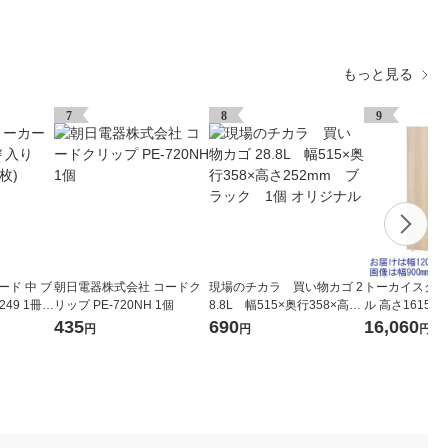
もっと見る
7
8
9
ード 中 ブ
朝日電器株式会社 コードク
現場のチカラ 買い物カゴ 2
トーカイスクリ
49 1冊(5
リップ PE-720NH 1個
8.8L 幅515×奥行358×高さ
ル 高さ1615m
252mm ブラック 1個 オ
木目調ナチュラル
435
690
16,060
円
円
円
リジナル
2Nr 1枚