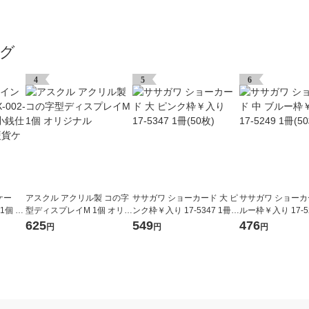
グ
4
5
6
ケー
アスクル アクリル製 コの字
ササガワ ショーカード 大 ピ
ササガワ ショーカ
 1個 小
型ディスプレイM 1個 オリジ
ンク枠￥入り 17-5347 1冊(5
ルー枠￥入り 17-52
ケース
ナル
0枚)
0枚)
625
549
476
円
円
円