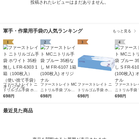
投稿されたレビューはまだありません。
軍手・作業用手袋の人気ランキング
もっと見る
1
2
3
4
ファーストレイト ニ
ファーストレイト MC
ファーストレイト ニ
ファーストレイ
トリルゴム手袋 ホワ
ニトリル手袋 ブルー
トリルゴム手袋 ホワ
ニトリル手袋 
イト 35粉無し L FR-6
698
35粉なし M FR-6107
698
イト 35粉無し M FR-6
698
35粉なし S FR
698
円
円
円
円
303 1箱（100枚入）
1箱(100枚入) オリジ
302 1箱（100枚入）
1箱(100枚入)
（使い捨て手袋） オ
ナル
（使い捨て手袋） オ
ナル
最近見た商品
リジナル
リジナル