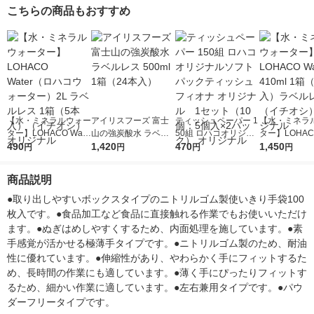
こちらの商品もおすすめ
【水・ミネラルウォー
アイリスフーズ 富士
ティッシュペーパー 1
【水・ミネラ
ター】LOHACO Wate
山の強炭酸水 ラベル
50組 ロハコオリジナ
ター】LOHACO
r（ロハコウォータ
490
レス 500ml 1箱（24
1,420
ルソフトパックティッ
470
r 410ml 1箱
1,450
円
円
円
円
ー）2L ラベルレス 1
本入）
シュ フィオナ オリジ
入）ラベルレ
箱（5本入）（イチオ
ナル 1セット（10
オシ） オリジ
商品説明
シ） オリジナル
個：5個入×2パック）
オリジナル
●取り出しやすいボックスタイプのニトリルゴム製使いきり手袋100
枚入です。●食品加工など食品に直接触れる作業でもお使いいただけ
ます。●ぬぎはめしやすくするため、内面処理を施しています。●素
手感覚が活かせる極薄手タイプです。●ニトリルゴム製のため、耐油
性に優れています。●伸縮性があり、やわらかく手にフィットするた
め、長時間の作業にも適しています。●薄く手にぴったりフィットす
るため、細かい作業に適しています。●左右兼用タイプです。●パウ
ダーフリータイプです。