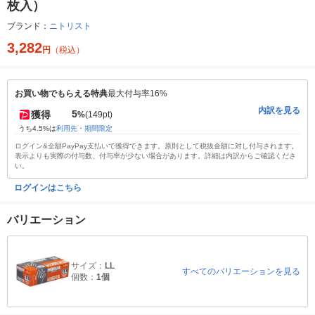
枚入）
ブランド：
ニトリスト
3,282
円
（税込）
お買い物でもらえる特典
最大付与率16%
内訳を見る
5
獲得
%
(149pt)
うち4.5%は
利用先・期間限定
ログイン&全額PayPay支払いで獲得できます。原則として税抜金額に対し付与されます。
表示よりも実際の付与数、付与率が少ない場合があります。詳細は内訳からご確認くださ
い。
ログインはこちら
バリエーション
サイズ：
LL
すべてのバリエーションを見る
個数：
1個