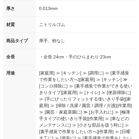
厚さ
0.013mm
材質
ニトリルゴム
商品タイプ
厚手、粉なし
全長
・全長:24cm・手のひらまわり:23cm
用途
[家庭用] ≫ [キッチン] ≫ [調理に] ≫ [素手感覚
で作業をしたい方へ][家庭用] ≫ [キッチン] ≫
[コンロ掃除に] ≫ [素手感覚で作業ができる使い
きりタイプ][家庭用] ≫ [トイレ] ≫ [便器掃除に]
≫ [手にぴったりフィットする使いきり手袋][家
庭用] ≫ [掃除 / 洗濯 / 園芸 / 調理 / 介護][作業用]
≫ [園芸・家庭菜園に] ≫ [お手入れに] ≫ [極薄
手タイプの使いきり手袋][作業用] ≫ [車などの
メンテナンスに] ≫ [小さな部品を扱う時に] ≫
[素手感覚で作業をしたい方へ][作業用] ≫ [日曜
大工に] ≫ [塗装に] ≫ [素手感覚で作業をしたい