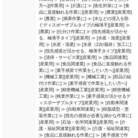
方へ][作業用] ≫ [介護に] ≫ [衛生対策に] ≫ [食
品に直接触れる作業に][産業用] ≫ [農業][産業用]
≫ [農業] ≫ [摘果作業に] ≫ [水などの浸入を防
ぐディスポーザブルタイプの極薄手][産業用] ≫
[農業] ≫ [仕分け作業に] ≫ [指先感覚が活かせ
る、極薄手タイプ][産業用] ≫ [水産・漁業][産業
用] ≫ [水産・漁業] ≫ [水産（2次/最終）加工に]
≫ [指先感覚が活かせる、極薄手タイプ][産業用]
≫ [清掃・サービス業][産業用] ≫ [食品関連業]
[産業用] ≫ [食品関連業] ≫ [食品に直接触れる作
業に] ≫ [素手感覚で作業をしたい方へ][産業用]
≫ [機械工業][産業用] ≫ [機械工業] ≫ [部品の組
付け作業に] ≫ [素手感覚で作業をしたい方へ]
[産業用] ≫ [精密機械工業][産業用] ≫ [精密機械
工業] ≫ [検査作業に] ≫ [素手感覚が活かせるデ
ィスポーザブルタイプ][産業用] ≫ [自動車関連
業][産業用] ≫ [自動車関連業] ≫ [樹脂成型・塗
装作業に] ≫ [指先の感覚が必要な細かな作業に]
[産業用] ≫ [石油・化学関連業][産業用] ≫ [介
護・福祉関連業][産業用] ≫ [介護・福祉関連業]
≫ [食品に直接触れる作業に] ≫ [素手感覚で作