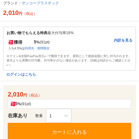
ブランド：
サンコープラスチック
2,010
円
（税込）
お買い物でもらえる特典
最大付与率16%
内訳を見る
5
獲得
%
(91pt)
うち4.5%は
利用先・期間限定
ログイン&全額PayPay支払いで獲得できます。原則として税抜金額に対し付与されます。
表示よりも実際の付与数、付与率が少ない場合があります。詳細は内訳からご確認くださ
い。
ログインはこちら
2,010
円
（税込）
5
%
(91pt)
在庫あり
1
数量
カートに入れる