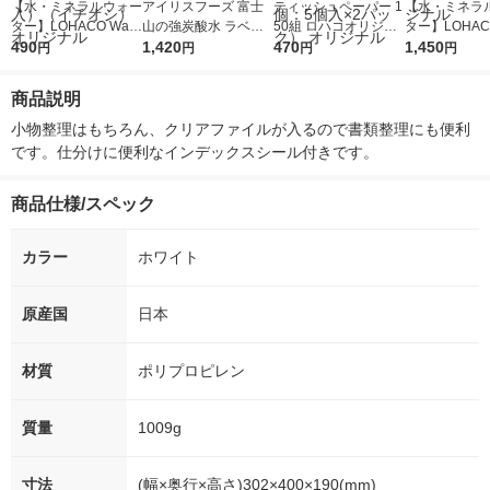
【水・ミネラルウォー
アイリスフーズ 富士
ティッシュペーパー 1
【水・ミネラ
ター】LOHACO Wate
山の強炭酸水 ラベル
50組 ロハコオリジナ
ター】LOHACO
r（ロハコウォータ
490
レス 500ml 1箱（24
1,420
ルソフトパックティッ
470
r 410ml 1箱
1,450
円
円
円
円
ー）2L ラベルレス 1
本入）
シュ フィオナ オリジ
入）ラベルレ
箱（5本入）（イチオ
ナル 1セット（10
オシ） オリジ
商品説明
シ） オリジナル
個：5個入×2パック）
オリジナル
小物整理はもちろん、クリアファイルが入るので書類整理にも便利
です。仕分けに便利なインデックスシール付きです。
商品仕様/スペック
カラー
ホワイト
原産国
日本
材質
ポリプロピレン
質量
1009g
寸法
(幅×奥行×高さ)302×400×190(mm)