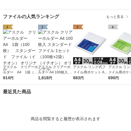
ファイルの人気ランキング
もっと見る
1
2
3
4
アスクル クリアーホ
アスクル クリアーホ
アスクル リング式フ
アスクル リン
ルダー A4 1袋（10
ルダー A4 100枚入 ス
ァイル用ポケット A4
ァイル用ポケッ
0枚） スタンダー
914
タンダード ファイル
1,818
タテ 30穴 厚さ0.08m
883
タテ 30穴 厚さ
690
円
円
円
円
ド ファイル（イチオ
1セット（100枚×2
m 1袋（100枚） オリ
m 1袋（100枚） 
シ） オリジナル
袋）（イチオシ） オ
ジナル
ジナル
最近見た商品
リジナル
商品を閲覧すると履歴が表示されます