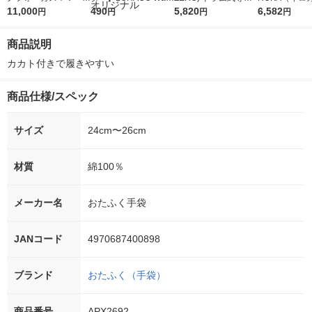
5ｇ 資生堂 おまけ
11,000
r（ロハコウォータ
490
詰め替え メガジャン
5,820
イキッドリリ
6,582
円
円
円
円
付き
ー）2L ラベルレス 1
ボ 2300g 1セット（2
柔軟剤 詰め替
箱（5本入）（イチオ
個入) 洗濯洗剤 花王
大 1200ml 
商品説明
シ） オリジナル
（5個入) 花王
カカト付きで履きやすい
商品仕様/スペック
サイズ
24cm〜26cm
材質
綿100％
メーカー名
おたふく手袋
JANコード
4970687400898
ブランド
おたふく（手袋）
商品番号
APX2692