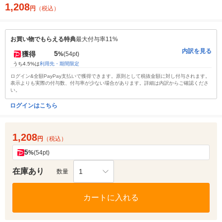
1,208
円
（税込）
お買い物でもらえる特典
最大付与率11%
内訳を見る
5
獲得
%
(54pt)
うち4.5%は
利用先・期間限定
ログイン&全額PayPay支払いで獲得できます。原則として税抜金額に対し付与されます。
表示よりも実際の付与数、付与率が少ない場合があります。詳細は内訳からご確認くださ
い。
ログインはこちら
1,208
円
（税込）
5
%
(54pt)
在庫あり
1
数量
カートに入れる