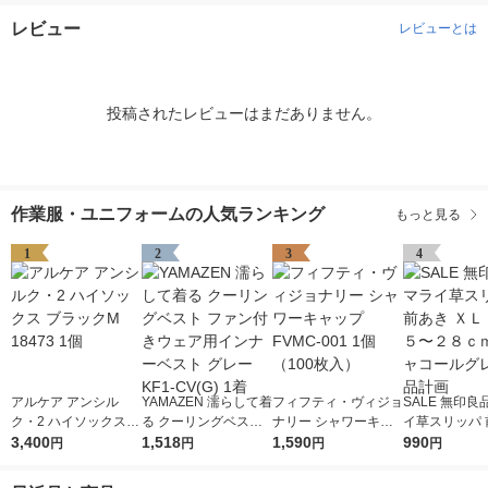
レビュー
レビューとは
投稿されたレビューはまだありません。
作業服・ユニフォームの人気ランキング
もっと見る
1
2
3
4
アルケア アンシル
YAMAZEN 濡らして着
フィフティ・ヴィジョ
SALE 無印良
ク・2 ハイソックス
る クーリングベスト
ナリー シャワーキャ
イ草スリッパ 
ブラックM 18473 1個
3,400
ファン付きウェア用イ
1,518
ップ FVMC-001 1個
1,590
ＸＬ ２６．５
990
円
円
円
円
ンナーベスト グレー
（100枚入）
ｃｍ用 チャコ
KF1-CV(G) 1着
レー 良品計画