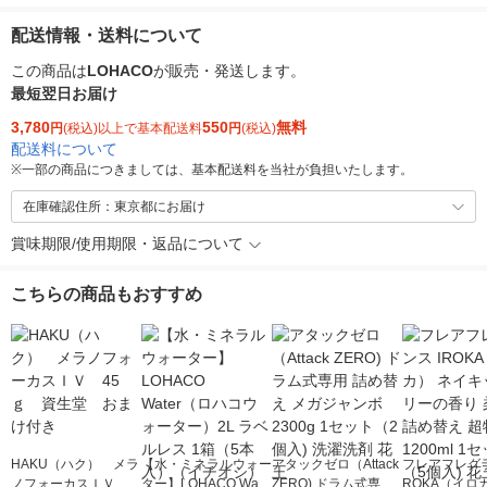
配送情報・送料について
この商品は
LOHACO
が販売・発送します。
最短翌日お届け
3,780
550
無料
円
(税込)以上で基本配送料
円
(税込)
配送料について
※
一部の商品につきましては、基本配送料を当社が負担いたします。
在庫確認住所：東京都にお届け
賞味期限/使用期限・返品について
こちらの商品もおすすめ
HAKU（ハク） メラ
【水・ミネラルウォー
アタックゼロ（Attack
フレアフレグラ
ノフォーカスＩＶ 4
ター】LOHACO Wate
ZERO) ドラム式専用
ROKA（イロ