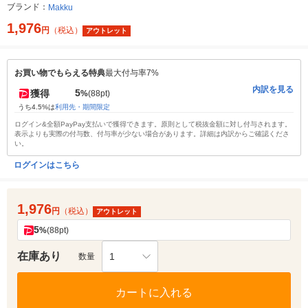
ブランド：
Makku
1,976
円
（税込）
アウトレット
お買い物でもらえる特典
最大付与率7%
内訳を見る
5
獲得
%
(88pt)
うち4.5%は
利用先・期間限定
ログイン&全額PayPay支払いで獲得できます。原則として税抜金額に対し付与されます。
表示よりも実際の付与数、付与率が少ない場合があります。詳細は内訳からご確認くださ
い。
ログインはこちら
1,976
円
（税込）
アウトレット
5
%
(88pt)
在庫あり
1
数量
カートに入れる