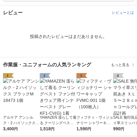
レビュー
レビューとは
投稿されたレビューはまだありません。
作業服・ユニフォームの人気ランキング
もっと見る
1
2
3
4
アルケア アンシル
YAMAZEN 濡らして着
フィフティ・ヴィジョ
SALE 無印良
ク・2 ハイソックス
る クーリングベスト
ナリー シャワーキャ
イ草スリッパ 
ブラックM 18473 1個
3,400
ファン付きウェア用イ
1,518
ップ FVMC-001 1個
1,590
ＸＬ ２６．５
990
円
円
円
円
ンナーベスト グレー
（100枚入）
ｃｍ用 チャコ