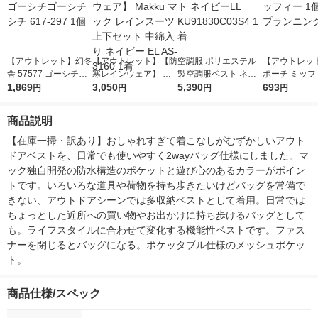
【アウトレット】幻冬
【アウトレット】【防
空調服 ポリエステル
【アウトレッ
舎 57577 ゴーシチゴ
寒レインウェア】 Ma
製空調服ベスト ネイ
ポーチ ミッフ
ーシチシチ 617-297 1
1,869
kku マック レインス
3,050
ビーLL KU91830C03
5,390
個 アイプラン
693
円
円
円
円
個
ーツ 上下セット 中綿
S4 1着
入り ネイビー EL AS-
商品説明
3160 1着
【在庫一掃・訳あり】おしゃれすぎて着こなしがむずかしいアウト
ドアベストを、日常でも使いやすく2wayバッグ仕様にしました。マ
ック独自開発の防水構造のポケットと遊び心のあるカラーがポイン
トです。いろいろな道具や荷物を持ち歩きたいけどバッグを常備で
きない、アウトドアシーンでは多収納ベストとして着用。日常では
ちょっとした近所への買い物やお出かけに持ち歩けるバッグとして
も。ライフスタイルに合わせて変化する機能性ベストです。ファス
ナーを閉じるとバッグになる。ポケッタブル仕様のメッシュポケッ
ト。
商品仕様/スペック