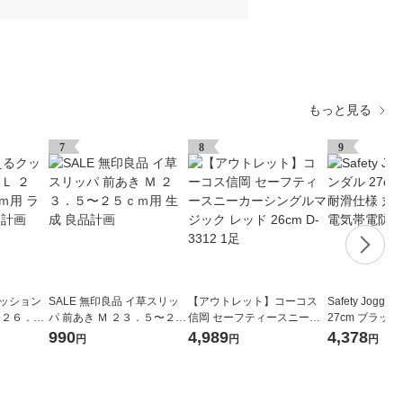
もっと見る
7
8
9
クッション
SALE 無印良品 イ草スリッ
【アウトレット】コーコス
Safety Jogg
〜２６．５
パ 前あき Ｍ ２３．５〜２５
信岡 セーフティースニーカ
27cm ブラック
ー 良品計
ｃｍ用 生成 良品計画
ーシングルマジック レッド
洗い可能 静電気
990
4,989
4,378
円
円
円
26cm D-3312 1足
27.0