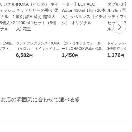
 150組
フレアフレグランス IROKA
【水・ミネラルウォータ
トイレットペー
ソフトパ
（イロカ） ネイキッドリリ
ー】LOHACO Water 410ml
3倍長持ち 6ロール 75
ィオナ オ
ーの香り 柔軟剤 詰め替え 超
1箱（20本入）ラベルレス
紙配合 スコッ
6,582
1,450
1,376
円
円
円
（10個：
特大 1200ml 1セット（5個
（イチオシ） オリジナル
パック 1セット
 オリジナ
入) 花王
ロール入）花の
。お店の雰囲気に合わせて選べる多