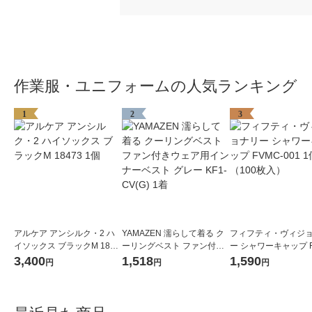
作業服・ユニフォームの人気ランキング
1
2
3
アルケア アンシルク・2 ハ
YAMAZEN 濡らして着る ク
フィフティ・ヴィジ
イソックス ブラックM 1847
ーリングベスト ファン付き
ー シャワーキャップ F
3 1個
ウェア用インナーベスト グ
001 1個（100枚入）
3,400
1,518
1,590
円
円
円
レー KF1-CV(G) 1着