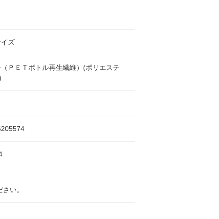
サイズ
ー（ＰＥＴボトル再生繊維）(ポリエステ
)
6205574
4
ださい。