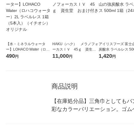
【水・ミネラルウォータ
HAKU（ハク） メラノフォ
アイリスフーズ 富士
ー】LOHACO Water（ロハ
ーカスＩＶ 45ｇ 資生
炭酸水 ラベルレス 500
コウォーター）2L ラベルレ
堂 おまけ付き
箱（24本入）
490
11,000
1,420
円
円
円
ス 1箱（5本入）（イチオ
シ） オリジナル
商品説明
【在庫処分品】三角巾としてもバ
彩なカラーバリエーション。ゴム