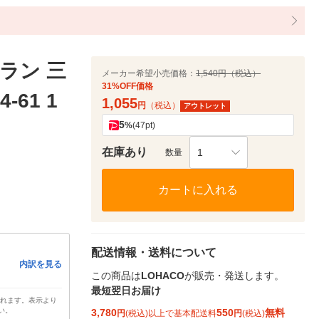
ラン 三
メーカー希望小売価格：
1,540円（税込）
31%OFF価格
61 1
1,055
円
（税込）
アウトレット
5
%
(47pt)
在庫あり
1
数量
カートに入れる
配送情報・送料について
内訳を見る
この商品は
LOHACO
が販売・発送します。
最短翌日お届け
されます。表示より
い。
3,780
550
無料
円
(税込)以上で基本配送料
円
(税込)