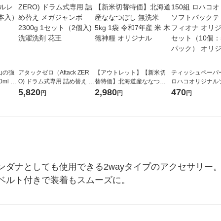
山の強
アタックゼロ（Attack ZER
【アウトレット】【新米切
ティッシュペーパー
ml 1
O) ドラム式専用 詰め替え メ
替特価】北海道産ななつぼ
ロハコオリジナル
ガジャンボ 2300g 1セット
し 無洗米 5kg 1袋 令和7年産
ックティッシュ フ
5,820
2,980
470
円
円
円
（2個入) 洗濯洗剤 花王
米 木徳神糧 オリジナル
リジナル 1セット
5個入×2パック）
ル
ンダナとしても使用できる2wayタイプのアクセサリー
ベルト付きで装着もスムーズに。