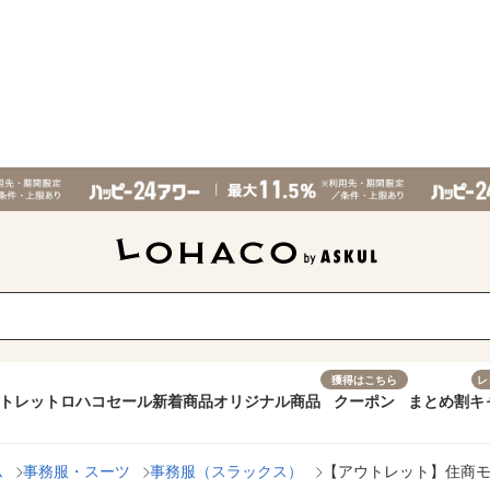
獲得はこちら
レ
トレット
ロハコセール
新着商品
オリジナル商品
クーポン
まとめ割
キ
ム
事務服・スーツ
事務服（スラックス）
【アウトレット】住商モンブ