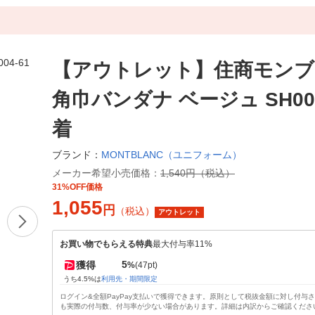
【アウトレット】住商モンブ
角巾バンダナ ベージュ SH004-
着
MONTBLANC（ユニフォーム）
ブランド：
メーカー希望小売価格：
1,540円（税込）
31%OFF価格
1,055
円
（税込）
アウトレット
お買い物でもらえる特典
最大付与率11%
5
獲得
%
(47pt)
うち4.5%は
利用先・期間限定
ログイン&全額PayPay支払いで獲得できます。原則として税抜金額に対し付与
も実際の付与数、付与率が少ない場合があります。詳細は内訳からご確認くださ