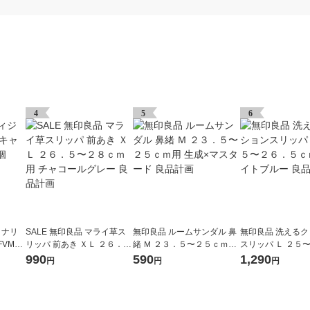
4
5
6
ョナリ
SALE 無印良品 マライ草ス
無印良品 ルームサンダル 鼻
無印良品 洗える
VMC-
リッパ 前あき ＸＬ ２６．
緒 Ｍ ２３．５〜２５ｃｍ用
スリッパ Ｌ ２５
５〜２８ｃｍ用 チャコール
生成×マスタード 良品計画
ｃｍ用 ライトブル
990
590
1,290
円
円
円
グレー 良品計画
画