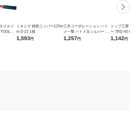
スタイルツ
ミネシマ 精密ニッパー125m
三共コーポレーション ハト
トップ工業 コ
 TOOL）
m D-22 1個
メ一撃 ハトメ玉シルバー 1
ー TRD-45 040
0 GK-1
袋(10組入) 2500HP-SSL
1,593
1,257
1,142
円
円
円
）