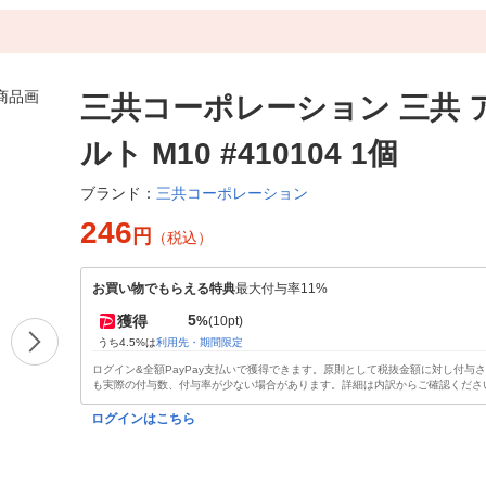
三共コーポレーション 三共 
ルト M10 #410104 1個
三共コーポレーション
ブランド：
246
円
（税込）
お買い物でもらえる特典
最大付与率11%
5
獲得
%
(10pt)
うち4.5%は
利用先・期間限定
ログイン&全額PayPay支払いで獲得できます。原則として税抜金額に対し付与
も実際の付与数、付与率が少ない場合があります。詳細は内訳からご確認くださ
ログインはこちら