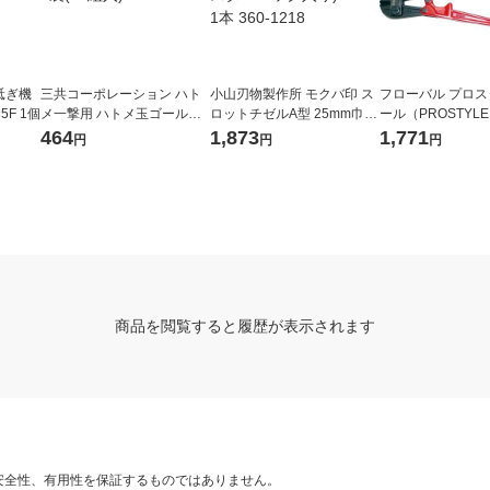
砥ぎ機
三共コーポレーション ハト
小山刃物製作所 モクバ印 ス
フローバル プロ
35F 1個
メ一撃用 ハトメ玉ゴールド
ロットチゼルA型 25mm巾×2
ール（PROSTYLE
2500 P-BSD 1袋(12組入)
40mm (ブリスターパック入
ボルトクリッパー 30
464
1,873
1,771
円
円
円
り) A-16 1本 360-1218
2BC 1個（直送品
商品を閲覧すると履歴が表示されます
安全性、有用性を保証するものではありません。