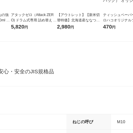
山の強
アタックゼロ（Attack ZER
【アウトレット】【新米切
ティッシュペーパー
ml 1
O) ドラム式専用 詰め替え メ
替特価】北海道産ななつぼ
ロハコオリジナル
ガジャンボ 2300g 1セット
し 無洗米 5kg 1袋 令和7年産
ックティッシュ フ
5,820
2,980
470
円
円
円
（2個入) 洗濯洗剤 花王
米 木徳神糧 オリジナル
リジナル 1セット
5個入×2パック）
ル
心・安全のJIS規格品
ねじの呼び
M10