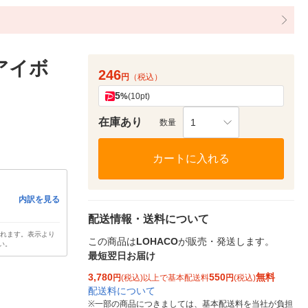
アイボ
246
円
（税込）
5
%
(10pt)
在庫あり
1
数量
カートに入れる
内訳を見る
配送情報・送料について
されます。表示より
この商品は
LOHACO
が販売・発送します。
い。
最短翌日お届け
3,780
550
無料
円
(税込)以上で基本配送料
円
(税込)
配送料について
※
一部の商品につきましては、基本配送料を当社が負担