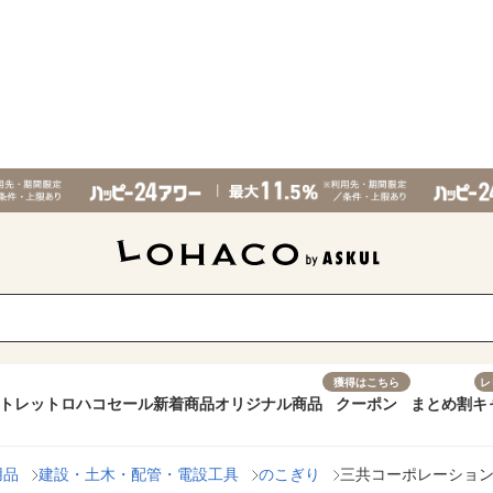
獲得はこちら
レ
トレット
ロハコセール
新着商品
オリジナル商品
クーポン
まとめ割
キ
用品
建設・土木・配管・電設工具
のこぎり
三共コーポレーション 三