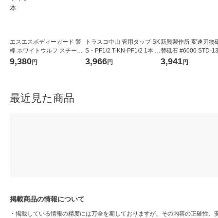
エスエスボディーガード 警
トラスコ中山 管用タップ SK
新興製作所 変速刃物
棒 ホワイトウルフ スチール
S・PF1/2 T-KN-PF1/2 1本 4
替砥石 #6000 STD-1
17インチ ブラック LCH-604
80-6662
9,380
3,966
3,941
円
円
円
-BK-H 1本
最近見た商品
掲載商品の情報について
・
掲載している情報の精度には万全を期しておりますが、その内容の正確性、