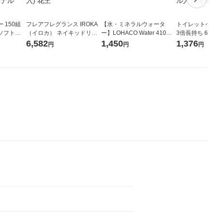
 150組
フレアフレグランス IROKA
【水・ミネラルウォータ
トイレットペー
ソフトパ
（イロカ） ネイキッドリリ
ー】LOHACO Water 410ml
3倍長持ち 6ロール 75
ィオナ オ
ーの香り 柔軟剤 詰め替え 超
1箱（20本入）ラベルレス
紙配合 スコッ
6,582
1,450
1,376
円
円
円
（10個：
特大 1200ml 1セット（5個
（イチオシ） オリジナル
パック 1セット
 オリジナ
入) 花王
ロール入）花の