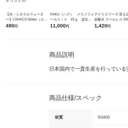
【水・ミネラルウォータ
HAKU（ハク） メラノフォ
アイリスフーズ 富士
ー】LOHACO Water（ロハ
ーカスＩＶ 45ｇ 資生
炭酸水 ラベルレス 500
コウォーター）2L ラベルレ
堂 おまけ付き
箱（24本入）
490
11,000
1,420
円
円
円
ス 1箱（5本入）（イチオ
シ） オリジナル
商品説明
日本国内で一貫生産を行っている安
商品仕様/スペック
材質
SS400