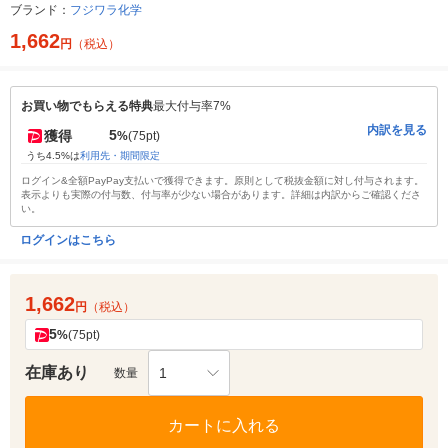
ブランド：
フジワラ化学
1,662
円
（税込）
お買い物でもらえる特典
最大付与率7%
内訳を見る
5
獲得
%
(75pt)
うち4.5%は
利用先・期間限定
ログイン&全額PayPay支払いで獲得できます。原則として税抜金額に対し付与されます。
表示よりも実際の付与数、付与率が少ない場合があります。詳細は内訳からご確認くださ
い。
ログインはこちら
1,662
円
（税込）
5
%
(75pt)
在庫あり
1
数量
カートに入れる