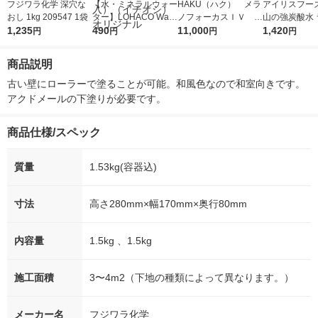
フジワラ化学 深穴な
【水・ミネラルウォー
HAKU（ハク） メラ
アイリスフーズ
おし 1kg 209547 1袋
ター】LOHACO Wate
ノフォーカスＩＶ 4
山の強炭酸水 
1,235
r（ロハコウォータ
490
5ｇ 資生堂 おまけ
11,000
レス 500ml 1
1,420
円
円
円
円
ー）2L ラベルレス 1
付き
本入）
箱（5本入）（イチオ
商品説明
シ） オリジナル
古い壁にローラーで塗ることが可能。和風色なので和室向きです。
アクドメールの下塗りが必要です。
商品仕様/スペック
質量
1.53kg(容器込)
寸法
高さ280mm×幅170mm×奥行80mm
内容量
1.5kg 、1.5kg
施工面積
3〜4m2（下地の種類によって異なります。）
メーカー名
フジワラ化学