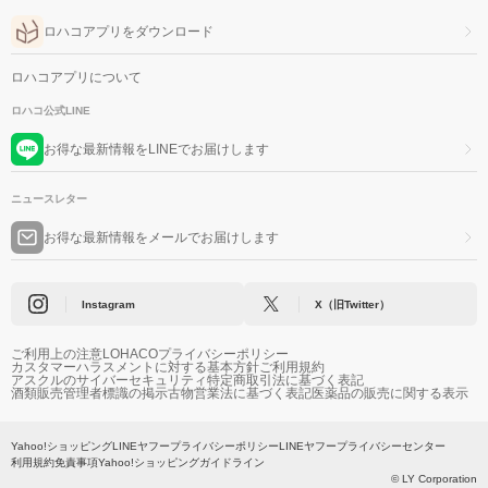
ロハコアプリをダウンロード
ロハコアプリについて
ロハコ公式LINE
お得な最新情報をLINEでお届けします
ニュースレター
お得な最新情報をメールでお届けします
Instagram
X（旧Twitter）
ご利用上の注意
LOHACOプライバシーポリシー
カスタマーハラスメントに対する基本方針
ご利用規約
アスクルのサイバーセキュリティ
特定商取引法に基づく表記
酒類販売管理者標識の掲示
古物営業法に基づく表記
医薬品の販売に関する表示
Yahoo!ショッピング
LINEヤフープライバシーポリシー
LINEヤフープライバシーセンター
利用規約
免責事項
Yahoo!ショッピングガイドライン
© LY Corporation