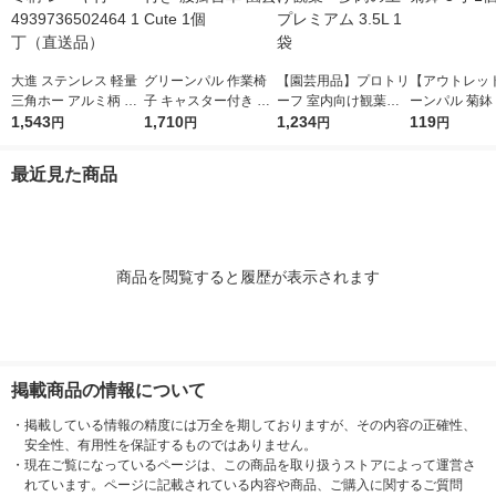
大進 ステンレス 軽量
グリーンパル 作業椅
【園芸用品】プロトリ
【アウトレッ
三角ホー アルミ柄 レ
子 キャスター付き 腰
ーフ 室内向け観葉・
ーンパル 菊鉢 
ーキ付 49397365024
1,543
掛台車 園芸 Cute 1個
1,710
多肉の土プレミアム
1,234
119
円
円
円
円
64 1丁（直送品）
3.5L 1袋
最近見た商品
商品を閲覧すると履歴が表示されます
掲載商品の情報について
・
掲載している情報の精度には万全を期しておりますが、その内容の正確性、
安全性、有用性を保証するものではありません。
・
現在ご覧になっているページは、この商品を取り扱うストアによって運営さ
れています。ページに記載されている内容や商品、ご購入に関するご質問