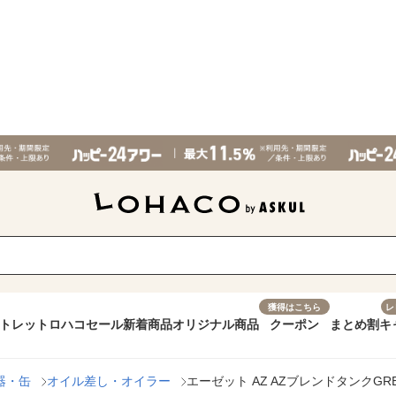
獲得はこちら
レ
トレット
ロハコセール
新着商品
オリジナル商品
クーポン
まとめ割
キ
器・缶
オイル差し・オイラー
エーゼット AZ AZブレンドタンクGREEN