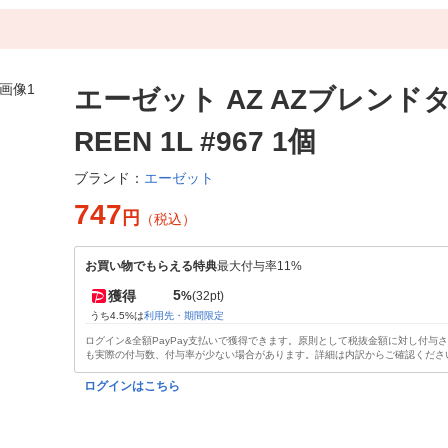
エーゼット AZ AZブレンド
REEN 1L #967 1個
エーゼット
ブランド：
747
円
（税込）
お買い物でもらえる特典
最大付与率11%
5
獲得
%
(32pt)
うち4.5%は
利用先・期間限定
ログイン&全額PayPay支払いで獲得できます。原則として税抜金額に対し付与
も実際の付与数、付与率が少ない場合があります。詳細は内訳からご確認くださ
ログインはこちら