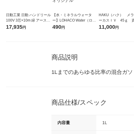
日動工業 日動 ハンドリール
【水・ミネラルウォータ
HAKU（ハク） メ
100V 3芯×10m 緑 アース過
ー】LOHACO Water（ロハ
ーカスＩＶ 45ｇ 
負荷漏電し HR-EK102-G 1
コウォーター）2L ラベルレ
堂 おまけ付き
17,935
490
11,000
円
円
円
台 125-6874
ス 1箱（5本入）（イチオ
シ） オリジナル
商品説明
1Lまでのあらゆる比率の混合ガ
商品仕様/スペック
内容量
1L