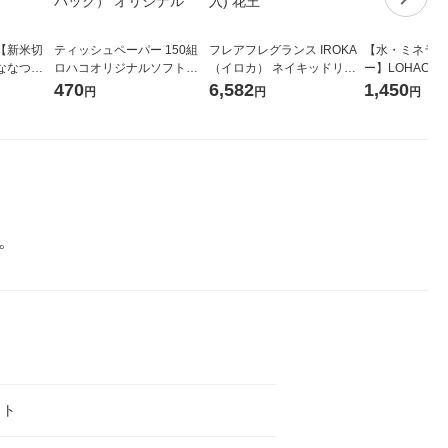
【新米切
ティッシュペーパー 150組
フレアフレグランス IROKA
【水・ミネラル
ななつぼ
ロハコオリジナルソフトパ
（イロカ） ネイキッドリリ
ー】LOHACO Wa
袋 令和7年産
ックティッシュ フィオナ オ
ーの香り 柔軟剤 詰め替え 超
1箱（20本入
470
6,582
1,450
円
円
円
ジナル
リジナル 1セット（10個：
特大 1200ml 1セット（5個
（イチオシ） 
5個入×2パック） オリジナ
入) 花王
ル
。
ット