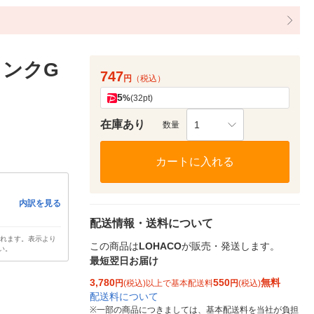
タンクG
747
円
（税込）
5
%
(32pt)
在庫あり
1
数量
カートに入れる
内訳を見る
配送情報・送料について
されます。表示より
この商品は
LOHACO
が販売・発送します。
い。
最短翌日お届け
3,780
550
無料
円
(税込)以上で基本配送料
円
(税込)
配送料について
※
一部の商品につきましては、基本配送料を当社が負担