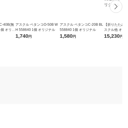
-40B(無
アスクル ペタンコO-50B W
アスクル ペタンコC-20B BL
【折りたたみコ
 1個 オリジ
H 558640 1個 オリジナル
558840 1個 オリジナル
スクル他 オー
セット（50L長
1,740
1,580
15,230
円
円
円
ト 1組 オリジ