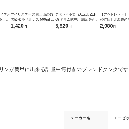
ラノフォ
アイリスフーズ 富士山の強
アタックゼロ（Attack ZER
【アウトレット】
資生
炭酸水 ラベルレス 500ml 1
O) ドラム式専用 詰め替え メ
替特価】北海道産
箱（24本入）
ガジャンボ 2300g 1セット
し 無洗米 5kg 1
1,420
5,820
2,980
円
円
円
（2個入) 洗濯洗剤 花王
米 木徳神糧 オリ
ソリンが簡単に出来る計量中筒付きのブレンドタンクです
メーカー名
エーゼ