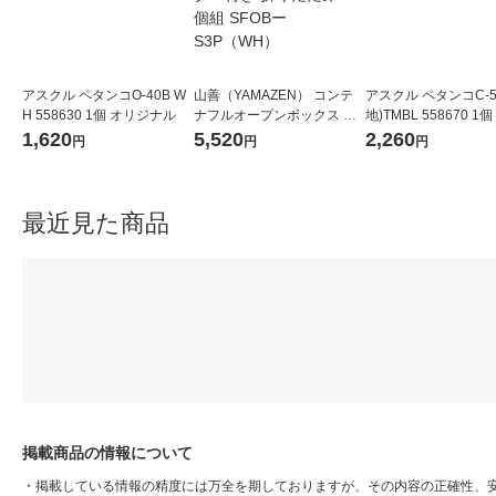
アスクル ペタンコO-40B W
山善（YAMAZEN） コンテ
アスクル ペタンコC-5
H 558630 1個 オリジナル
ナフルオープンボックス 積
地)TMBL 558670 1
み重ね キャスター付き 折り
ナル
1,620
5,520
2,260
円
円
円
たたみ S 3個組 SFOBーS3P
（WH）
最近見た商品
掲載商品の情報について
・
掲載している情報の精度には万全を期しておりますが、その内容の正確性、