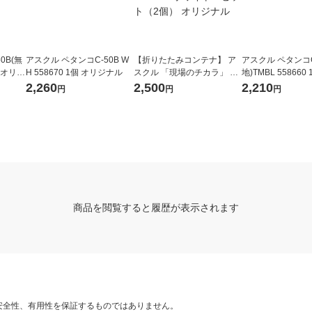
0B(無
アスクル ペタンコC-50B W
【折りたたみコンテナ】 ア
アスクル ペタンコC
個 オリジ
H 558670 1個 オリジナル
スクル 「現場のチカラ」 ペ
地)TMBL 558660
タンコO-20B 20L ホワイト
ナル
2,260
2,500
2,210
円
円
円
1セット（2個） オリジナル
商品を閲覧すると履歴が表示されます
安全性、有用性を保証するものではありません。