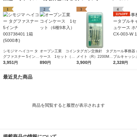
1
2
3
4
11%OFF
シモジマ ヘイコー タ
オープン工業 コイン
タグガン交換針 タグ
カール事務器 
グファスナー 5インチ
ケース 1セット（6
メイト（R）2200MS
ブルキャッシ
003738401 1箱(5000
3,951
種9本入）
890
専用スペア針 1袋
3,900
ホワイト CX-0
2,328
円
円
円
円
本)
（4本入） サトーゴ
個
ーセー
最近見た商品
商品を閲覧すると履歴が表示されます
掲載商品の情報について