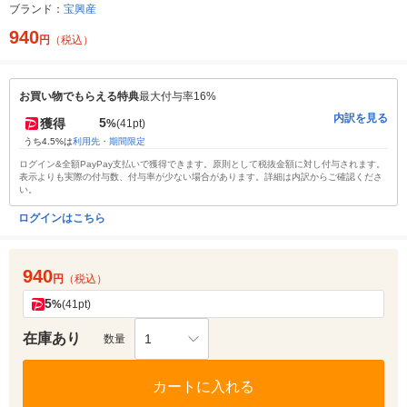
ブランド：
宝興産
940
円
（税込）
お買い物でもらえる特典
最大付与率16%
内訳を見る
5
獲得
%
(41pt)
うち4.5%は
利用先・期間限定
ログイン&全額PayPay支払いで獲得できます。原則として税抜金額に対し付与されます。
表示よりも実際の付与数、付与率が少ない場合があります。詳細は内訳からご確認くださ
い。
ログインはこちら
940
円
（税込）
5
%
(41pt)
在庫あり
1
数量
カートに入れる