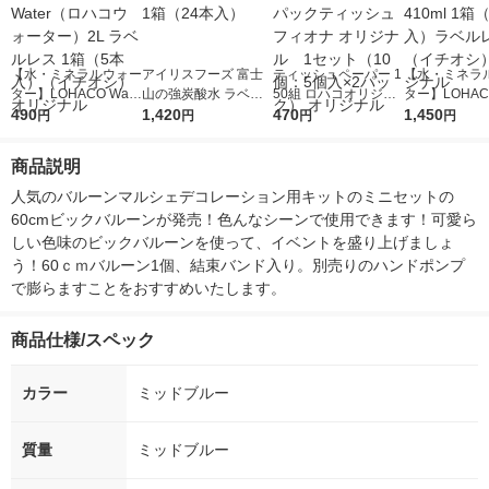
【水・ミネラルウォー
アイリスフーズ 富士
ティッシュペーパー 1
【水・ミネラ
ター】LOHACO Wate
山の強炭酸水 ラベル
50組 ロハコオリジナ
ター】LOHACO
r（ロハコウォータ
490
レス 500ml 1箱（24
1,420
ルソフトパックティッ
470
r 410ml 1箱
1,450
円
円
円
円
ー）2L ラベルレス 1
本入）
シュ フィオナ オリジ
入）ラベルレ
箱（5本入）（イチオ
ナル 1セット（10
オシ） オリジ
商品説明
シ） オリジナル
個：5個入×2パック）
オリジナル
人気のバルーンマルシェデコレーション用キットのミニセットの
60cmビックバルーンが発売！色んなシーンで使用できます！可愛ら
しい色味のビックバルーンを使って、イベントを盛り上げましょ
う！60ｃｍバルーン1個、結束バンド入り。別売りのハンドポンプ
で膨らますことをおすすめいたします。
商品仕様/スペック
カラー
ミッドブルー
質量
ミッドブルー