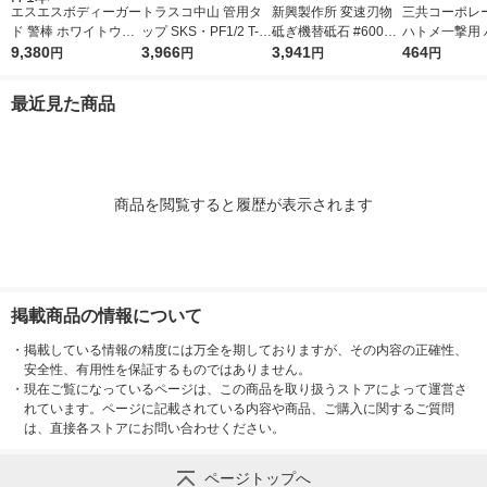
エスエスボディーガー
トラスコ中山 管用タ
新興製作所 変速刃物
三共コーポレ
ド 警棒 ホワイトウル
ップ SKS・PF1/2 T-K
砥ぎ機替砥石 #6000
ハトメ一撃用 
フ スチール 17インチ
9,380
N-PF1/2 1本 480-666
3,966
STD-135F 1個
3,941
玉ゴールド 250
464
円
円
円
円
ブラック LCH-604-B
2
SD 1袋(12組入
K-H 1本
最近見た商品
商品を閲覧すると履歴が表示されます
掲載商品の情報について
・
掲載している情報の精度には万全を期しておりますが、その内容の正確性、
安全性、有用性を保証するものではありません。
・
現在ご覧になっているページは、この商品を取り扱うストアによって運営さ
れています。ページに記載されている内容や商品、ご購入に関するご質問
は、直接各ストアにお問い合わせください。
ページトップへ