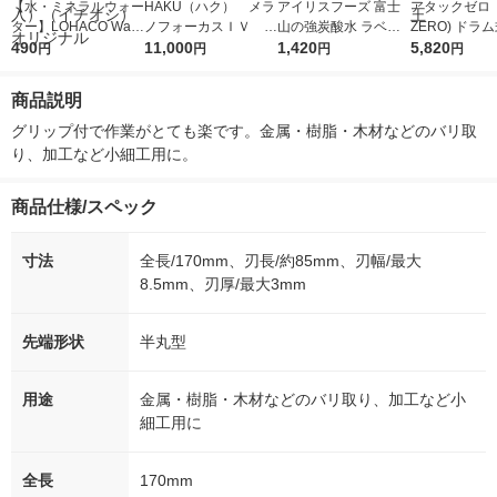
【水・ミネラルウォー
HAKU（ハク） メラ
アイリスフーズ 富士
アタックゼロ（A
ター】LOHACO Wate
ノフォーカスＩＶ 4
山の強炭酸水 ラベル
ZERO) ドラ
r（ロハコウォータ
490
5ｇ 資生堂 おまけ
11,000
レス 500ml 1箱（24
1,420
詰め替え メガ
5,820
円
円
円
円
ー）2L ラベルレス 1
付き
本入）
ボ 2300g 1
箱（5本入）（イチオ
個入) 洗濯洗剤
商品説明
シ） オリジナル
グリップ付で作業がとても楽です。金属・樹脂・木材などのバリ取
り、加工など小細工用に。
商品仕様/スペック
寸法
全長/170mm、刃長/約85mm、刃幅/最大
8.5mm、刃厚/最大3mm
先端形状
半丸型
用途
金属・樹脂・木材などのバリ取り、加工など小
細工用に
全長
170mm