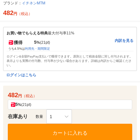
ブランド：
イチネンMTM
482
円
（税込）
お買い物でもらえる特典
最大付与率11%
内訳を見る
5
獲得
%
(21pt)
うち4.5%は
利用先・期間限定
ログイン&全額PayPay支払いで獲得できます。原則として税抜金額に対し付与されます。
表示よりも実際の付与数、付与率が少ない場合があります。詳細は内訳からご確認くださ
い。
ログインはこちら
482
円
（税込）
5
%
(21pt)
在庫あり
1
数量
カートに入れる