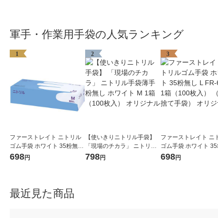
軍手・作業用手袋の人気ランキング
1
2
3
ファーストレイト ニトリル
【使いきりニトリル手袋】
ファーストレイト ニ
ゴム手袋 ホワイト 35粉無し
「現場のチカラ」 ニトリル
ゴム手袋 ホワイト 3
M FR-6302 1箱（100枚入）
手袋薄手 粉無し ホワイト M
L FR-6303 1箱（10
698
798
698
円
円
円
（使い捨て手袋） オリジナ
1箱（100枚入） オリジナル
（使い捨て手袋） オリジナ
ル
ル
最近見た商品