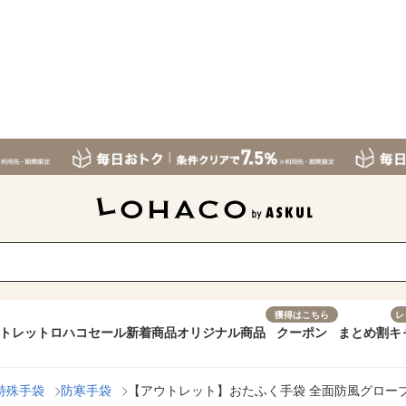
獲得はこちら
レ
トレット
ロハコセール
新着商品
オリジナル商品
クーポン
まとめ割
キ
特殊手袋
防寒手袋
【アウトレット】おたふく手袋 全面防風グローブ ブラ