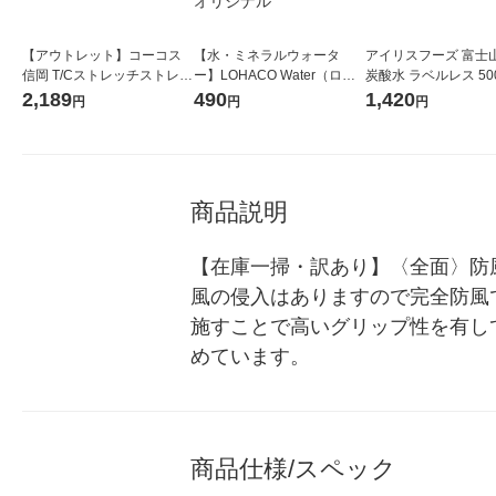
【アウトレット】コーコス
【水・ミネラルウォータ
アイリスフーズ 富士
信岡 T/Cストレッチストレー
ー】LOHACO Water（ロハ
炭酸水 ラベルレス 500
トパンツ ブラック SS D-287
コウォーター）2L ラベルレ
箱（24本入）
2,189
490
1,420
円
円
円
4 1着
ス 1箱（5本入）（イチオ
シ） オリジナル
商品説明
【在庫一掃・訳あり】〈全面〉防
風の侵入はありますので完全防風
施すことで高いグリップ性を有して
めています。
商品仕様/スペック