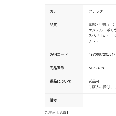
カラー
ブラック
品質
掌部・甲部：ポ
エステル・ポリ
スベリ止め部：
チレン
JANコード
4970687291847
商品番号
APX2408
返品について
返品可
ご購入の際は、
備考
ご注意【免責】