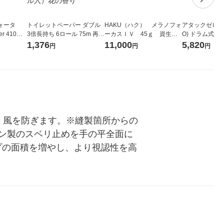
ォータ
トイレットペーパー ダブル
HAKU（ハク） メラノフォ
アタックゼロ（At
r 410ml
3倍長持ち 6ロール 75m 再生
ーカスＩＶ 45ｇ 資生
O) ドラム式専
ベルレス
紙配合 スコッティフラワー
堂 おまけ付き
ガジャンボ 230
1,376
11,000
5,820
円
円
円
リジナル
パック 1セット（2パック12
（2個入) 洗濯
ロール入）花の香り
、風を防ぎます。※縫製箇所からの
ン製のスベリ止めを手の平全面に
プの面積を増やし、より視認性を高