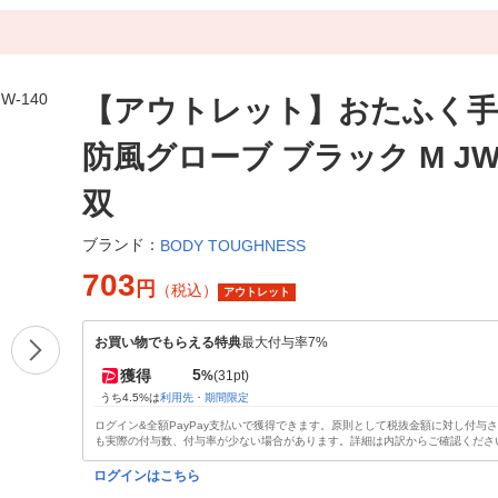
【アウトレット】おたふく手
防風グローブ ブラック M JW-1
双
ブランド：
BODY TOUGHNESS
703
円
（税込）
アウトレット
お買い物でもらえる特典
最大付与率7%
5
獲得
%
(31pt)
うち4.5%は
利用先・期間限定
ログイン&全額PayPay支払いで獲得できます。原則として税抜金額に対し付与
も実際の付与数、付与率が少ない場合があります。詳細は内訳からご確認くださ
ログインはこちら