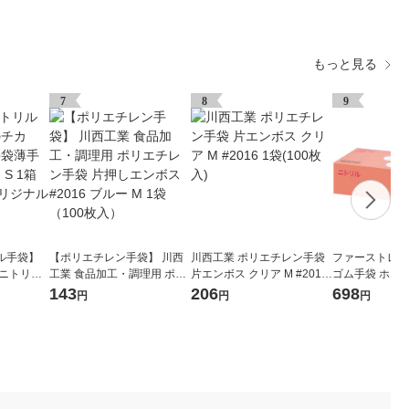
もっと見る
7
8
9
ル手袋】
【ポリエチレン手袋】 川西
川西工業 ポリエチレン手袋
ファーストレイ
 ニトリル
工業 食品加工・調理用 ポリ
片エンボス クリア M #2016
ゴム手袋 ホワイ
ワイト S
エチレン手袋 片押しエンボ
1袋(100枚入)
S FR-6301 
143
206
698
円
円
円
オリジナル
ス #2016 ブルー M 1袋（10
（使い捨て手袋） オリ
0枚入）
ル