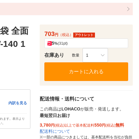
袋 全面
703
円
（税込）
アウトレット
40 1
5
%
(31pt)
在庫あり
1
数量
カートに入れる
配送情報・送料について
内訳を見る
この商品は
LOHACO
が販売・発送します。
最短翌日お届け
されます。表示より
い。
3,780
550
無料
円
(税込)以上で基本配送料
円
(税込)
配送料について
※
一部の商品につきましては、基本配送料を当社が負担