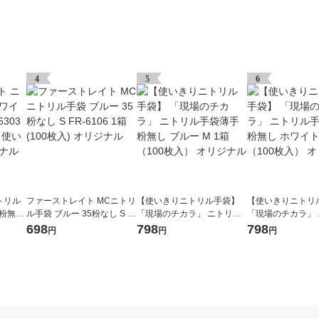
4
5
6
トリル
ファーストレイト MCニトリ
【使いきりニトリル手袋】
【使いきりニトリ
5粉無し
ル手袋 ブルー 35粉なし S F
「現場のチカラ」 ニトリル
「現場のチカラ」
0枚入）
R-6106 1箱(100枚入) オリジ
手袋薄手 粉無し ブルー M 1
手袋薄手 粉無し ホ
698
798
798
円
円
円
ナル
箱（100枚入） オリジナル
1箱（100枚入） 