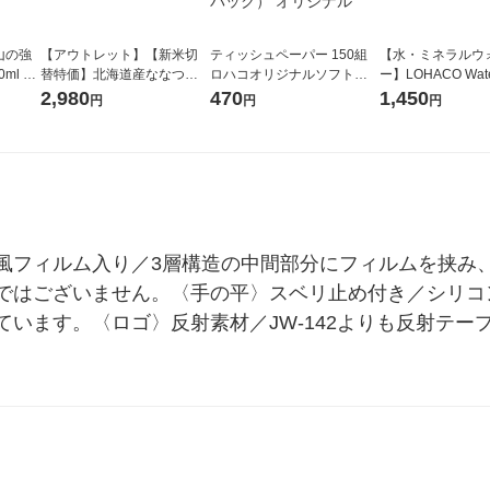
山の強
【アウトレット】【新米切
ティッシュペーパー 150組
【水・ミネラルウ
ml 1
替特価】北海道産ななつぼ
ロハコオリジナルソフトパ
ー】LOHACO Wate
し 無洗米 5kg 1袋 令和7年産
ックティッシュ フィオナ オ
1箱（20本入）ラ
2,980
470
1,450
円
円
円
米 木徳神糧 オリジナル
リジナル 1セット（10個：
（イチオシ） オ
5個入×2パック） オリジナ
ル
風フィルム入り／3層構造の中間部分にフィルムを挟み
ではございません。〈手の平〉スベリ止め付き／シリコ
います。〈ロゴ〉反射素材／JW-142よりも反射テー