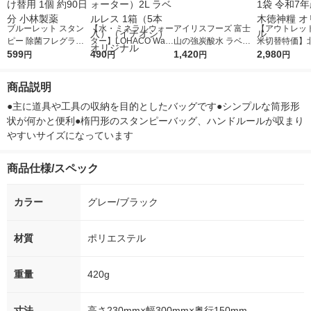
ブルーレット スタン
【水・ミネラルウォー
アイリスフーズ 富士
【アウトレッ
ピー 除菌フレグラン
ター】LOHACO Wate
山の強炭酸水 ラベル
米切替特価】
ス フレグランスラベ
599
r（ロハコウォータ
490
レス 500ml 1箱（24
1,420
ななつぼし 無洗
2,980
円
円
円
円
ンダー つけ替用 1個
ー）2L ラベルレス 1
本入）
g 1袋 令和7年
約90日分 小林製薬
箱（5本入）（イチオ
徳神糧 オリジ
商品説明
シ） オリジナル
●主に道具や工具の収納を目的としたバッグです●シンプルな筒形形
状が何かと便利●楕円形のスタンピーバッグ、ハンドルールが収まり
やすいサイズになっています
商品仕様/スペック
カラー
グレー/ブラック
材質
ポリエステル
重量
420g
寸法
高さ230mm×幅300mm×奥行150mm