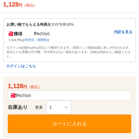
1,128
円
（税込）
お買い物でもらえる特典
最大付与率16%
内訳を見る
5
獲得
%
(50pt)
うち4.5%は
利用先・期間限定
ログイン&全額PayPay支払いで獲得できます。原則として税抜金額に対し付与されます。
表示よりも実際の付与数、付与率が少ない場合があります。詳細は内訳からご確認くださ
い。
ログインはこちら
1,128
円
（税込）
5
%
(50pt)
在庫あり
1
数量
カートに入れる