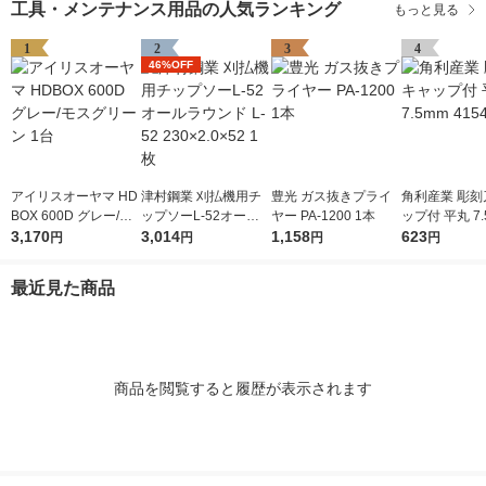
工具・メンテナンス用品の人気ランキング
もっと見る
1
2
3
4
46%OFF
アイリスオーヤマ HD
津村鋼業 刈払機用チ
豊光 ガス抜きプライ
角利産業 彫刻
BOX 600D グレー/モ
ップソーL-52オール
ヤー PA-1200 1本
ップ付 平丸 7.
スグリーン 1台
3,170
ラウンド L-52 230×2.
3,014
1,158
541 1個
623
円
円
円
円
0×52 1枚
最近見た商品
商品を閲覧すると履歴が表示されます