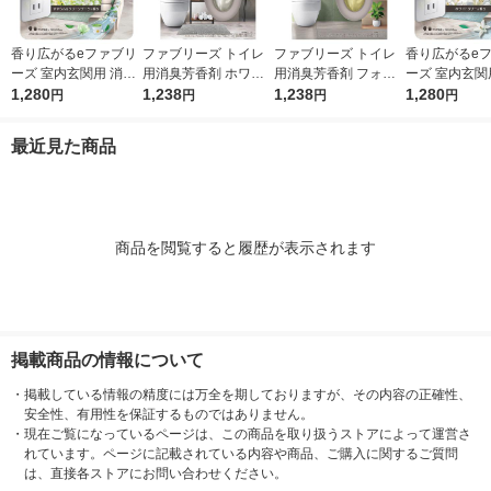
香り広がるeファブリ
ファブリーズ トイレ
ファブリーズ トイレ
香り広がるe
ーズ 室内玄関用 消臭
用消臭芳香剤 ホワイ
用消臭芳香剤 フォレ
ーズ 室内玄関
芳香剤 すずらん＆グ
1,280
トムスクの香り 6.3m
1,238
スト＆シダーウッドの
1,238
芳香剤 ホワイ
1,280
円
円
円
円
リーンブーケ プラグ
L 1パック（本体+詰替
香り 6.3mL 1パック
ー プラグ本体
本体＋付替1回分 1個
1個） P＆G
（本体+詰替1個） P
回分 1個 P＆G
最近見た商品
P＆G
＆G
商品を閲覧すると履歴が表示されます
掲載商品の情報について
・
掲載している情報の精度には万全を期しておりますが、その内容の正確性、
安全性、有用性を保証するものではありません。
・
現在ご覧になっているページは、この商品を取り扱うストアによって運営さ
れています。ページに記載されている内容や商品、ご購入に関するご質問
は、直接各ストアにお問い合わせください。