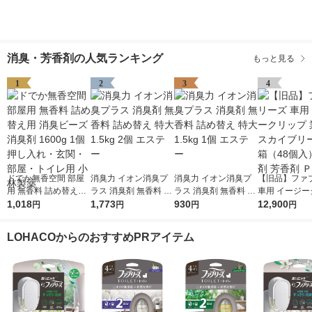
消臭・芳香剤の人気ランキング
もっと見る
1
2
3
4
ドでか無香空間 部屋
消臭力 イオン消臭プ
消臭力 イオン消臭プ
【旧品】ファ
用 無香料 詰め替え用
ラス 消臭剤 無香料 詰
ラス 消臭剤 無香料 詰
車用 イージー
消臭ビーズ 消臭剤 16
1,018
め替え 特大 1.5kg 2個
1,773
め替え 特大 1.5kg 1個
930
プ 業務用 ス
12,900
円
円
円
円
00g 1個 押し入れ・玄
エステー
エステー
ーズ 2箱（4
関・部屋・トイレ用
臭剤 芳香剤 
LOHACOからのおすすめPRアイテム
小林製薬