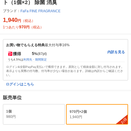
ト（1個×2） 除菌 消臭
ブランド：
FaFa FINE FRAGRANCE
1,940
円
（税込）
970
1つあたり
円
（税込）
お買い物でもらえる特典
最大付与率16%
内訳を見る
5
獲得
%
(87pt)
うち4.5%は
利用先・期間限定
ログイン&全額PayPay支払いで獲得できます。原則として税抜金額に対し付与されます。
表示よりも実際の付与数、付与率が少ない場合があります。詳細は内訳からご確認くださ
い。
ログインはこちら
販売単位
1個
970円×2個
980円
1,940円
お得