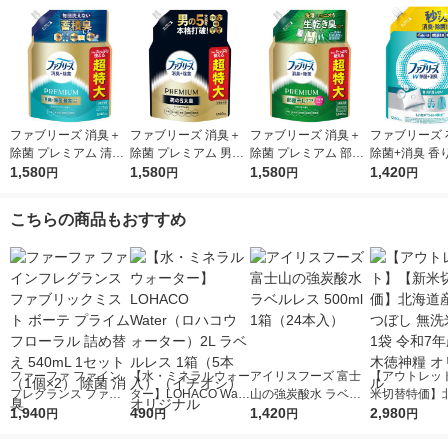
ファブリーズ 消臭＋
ファブリーズ 消臭＋
ファブリーズ 消臭＋
ファブリーズ 
除菌 プレミアム 清潔
除菌 プレミアム 男の
除菌 プレミアム 部屋
除菌+消臭 香
なランドリーの香り
1,580
5大臭クールアクア 詰
1,580
干し おひさまの香り
1,580
ない 詰め替え 
1,420
円
円
円
円
詰め替え 1240mL 1
め替え 1240mL 1個
詰め替え 超特大 1240
80mL 消臭ス
個 P＆Gジャパン合
P＆Gジャパン合同会
mL 1個 消臭スプレー
＆G
こちらの商品もおすすめ
同会社
社
P＆G
ファーファ ファイン
【水・ミネラルウォー
アイリスフーズ 富士
【アウトレッ
フレグランス ファブ
ター】LOHACO Wate
山の強炭酸水 ラベル
米切替特価】
リックミスト ボーテ
1,940
r（ロハコウォータ
490
レス 500ml 1箱（24
1,420
ななつぼし 無洗
2,980
円
円
円
円
プライムフローラル
ー）2L ラベルレス 1
本入）
g 1袋 令和7年