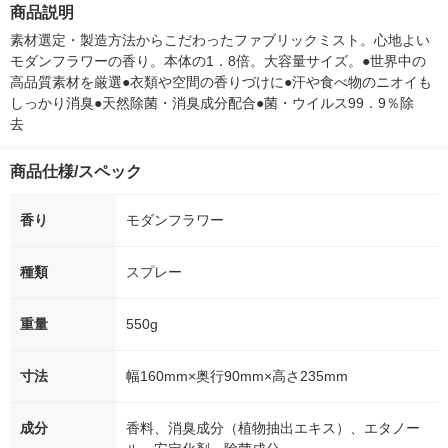
詰め替え 540mL 1セ
箱（5本入）（イチオ
徳神糧 オリジ
商品説明
ット（1個×2） 除菌
シ） オリジナル
消臭
素材選定・製造方法からこだわったファブリックミスト。心地よい
モダンフラワーの香り。本体の1．8倍。大容量サイズ。●世界中の
高品質素材を厳選●衣類や空間の香りづけに●汗や食べ物のニオイも
しっかり消臭●天然除菌・消臭成分配合●菌・ウイルス99．9％除
去　
商品仕様/スペック
香り
モダンフラワー
種類
スプレー
重量
550g
寸法
幅160mm×奥行90mm×高さ235mm
成分
香料、消臭成分（植物抽出エキス）、エタノー