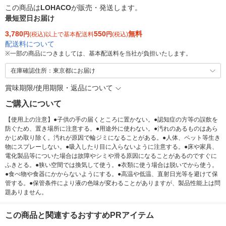
この商品は
LOHACO
が販売・発送します。
最短翌日お届け
3,780
550
無料
円
(税込)以上で基本配送料
円
(税込)
配送料について
※
一部の商品につきましては、基本配送料を当社が負担いたします。
在庫確認住所：東京都にお届け
賞味期限/使用期限・返品について
ご購入について
【使用上の注意】●子供の手の届くところに置かない。●認知症の方等の誤飲を
防ぐため、置き場所に注意する。●用途外に使わない。●汚れのあるものはあら
かじめ取り除く。汚れが原因で輪ジミになることがある。●人体、ペット等生き
物にスプレーしない。●吸入したり目に入らないように注意する。●床や家具、
電化製品等についた場合は故障やシミや滑る原因になることがあるのですぐに
ふきとる。●狭い空間では換気して使う。●衣類に使う場合は脱いでから使う。
●食べ物や食器にかからないようにする。●高温や低温、直射日光等を避けて保
管する。●保管条件により液の色味が変わることがありますが、製品性能上は問
題ありません。
この商品と関連するおすすめPRアイテム