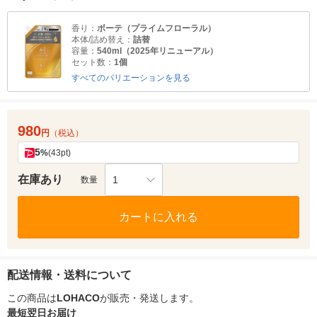
香り：
ボーテ（プライムフローラル）
本体/詰め替え：
詰替
容量：
540ml（2025年リニューアル）
セット数：
1個
すべてのバリエーションを見る
980
円
（税込）
5
%
(43pt)
在庫あり
1
数量
カートに入れる
配送情報・送料について
この商品は
LOHACO
が販売・発送します。
最短翌日お届け