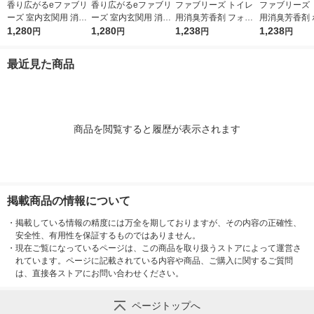
香り広がるeファブリ
香り広がるeファブリ
ファブリーズ トイレ
ファブリーズ 
ーズ 室内玄関用 消臭
ーズ 室内玄関用 消臭
用消臭芳香剤 フォレ
用消臭芳香剤 
芳香剤 ホワイトリリ
1,280
芳香剤 すずらん＆グ
1,280
スト＆シダーウッドの
1,238
トムスクの香り 
1,238
円
円
円
円
ー プラグ本体＋付替1
リーンブーケ プラグ
香り 6.3mL 1パック
L 1パック（
回分 1個 P＆G
本体＋付替1回分 1個
（本体+詰替1個） P
1個） P＆G
最近見た商品
P＆G
＆G
商品を閲覧すると履歴が表示されます
掲載商品の情報について
・
掲載している情報の精度には万全を期しておりますが、その内容の正確性、
安全性、有用性を保証するものではありません。
・
現在ご覧になっているページは、この商品を取り扱うストアによって運営さ
れています。ページに記載されている内容や商品、ご購入に関するご質問
は、直接各ストアにお問い合わせください。
ページトップへ