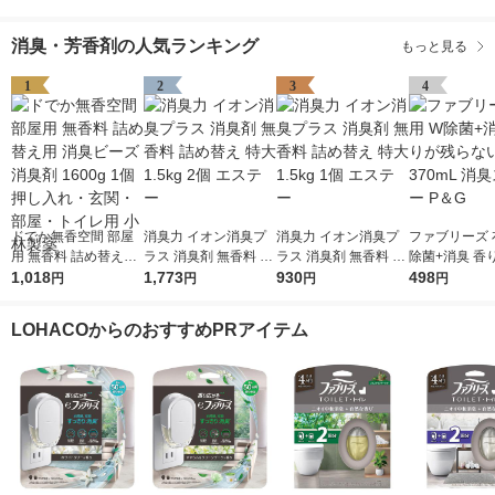
消臭・芳香剤の人気ランキング
もっと見る
1
2
3
4
ドでか無香空間 部屋
消臭力 イオン消臭プ
消臭力 イオン消臭プ
ファブリーズ 
用 無香料 詰め替え用
ラス 消臭剤 無香料 詰
ラス 消臭剤 無香料 詰
除菌+消臭 香
消臭ビーズ 消臭剤 16
1,018
め替え 特大 1.5kg 2個
1,773
め替え 特大 1.5kg 1個
930
ない 本体 370
498
円
円
円
円
00g 1個 押し入れ・玄
エステー
エステー
スプレー P＆
関・部屋・トイレ用
LOHACOからのおすすめPRアイテム
小林製薬