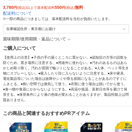
3,780
550
無料
円
(税込)以上で基本配送料
円
(税込)
配送料について
※
一部の商品につきましては、基本配送料を当社が負担いたします。
在庫確認住所：東京都にお届け
賞味期限/使用期限・返品について
ご購入について
【使用上の注意】●子供の手の届くところに置かない。●認知症の方等の誤飲を
防ぐため、置き場所に注意する。●用途外に使わない。●汚れのあるものはあら
かじめ取り除く。汚れが原因で輪ジミになることがある。●人体、ペット等生き
物にスプレーしない。●吸入したり目に入らないように注意する。●床や家具、
電化製品等についた場合は故障やシミや滑る原因になることがあるのですぐに
ふきとる。●狭い空間では換気して使う。●衣類に使う場合は脱いでから使う。
●食べ物や食器にかからないようにする。●高温や低温、直射日光等を避けて保
管する。●保管条件により液の色味が変わることがありますが、製品性能上は問
題ありません。
この商品と関連するおすすめPRアイテム