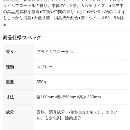
ライムフローラルの香り。本体の1．8倍。大容量サイズ。●世界中
の高品質素材を厳選●衣類や空間の香りづけに●汗や食べ物のニオイ
もしっかり消臭●天然除菌・消臭成分配合●菌・ウイルス99．9％除
去　
商品仕様/スペック
香り
プライムフローラル
種類
スプレー
重量
550g
寸法
幅160mm×奥行90mm×高さ235mm
成分
香料、消臭成分（植物抽出エキス）、エタノー
ル、安定化剤、除菌成分