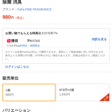
除菌 消臭
ブランド：
FaFa FINE FRAGRANCE
980
円
（税込）
お買い物でもらえる特典
最大付与率7%
内訳を見る
5
獲得
%
(43pt)
うち4.5%は
利用先・期間限定
ログイン&全額PayPay支払いで獲得できます。原則として税抜金額に対し付与されます。
表示よりも実際の付与数、付与率が少ない場合があります。詳細は内訳からご確認くださ
い。
ログインはこちら
販売単位
970円×2個
1個
1,940円
980円
お得
バリエーション