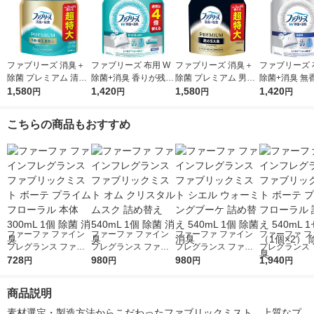
ファブリーズ 消臭＋
ファブリーズ 布用 W
ファブリーズ 消臭＋
ファブリーズ 
除菌 プレミアム 清潔
除菌+消臭 香りが残ら
除菌 プレミアム 男の
除菌+消臭 無
なランドリーの香り
1,580
ない 詰め替え 特大 12
1,420
5大臭クールアクア 詰
1,580
ルコール成分入
1,420
円
円
円
円
詰め替え 1240mL 1
80mL 消臭スプレー P
め替え 1240mL 1個
め替え 特大 12
個 P＆Gジャパン合
＆G
P＆Gジャパン合同会
消臭スプレー 
こちらの商品もおすすめ
同会社
社
ファーファ ファイン
ファーファ ファイン
ファーファ ファイン
ファーファ フ
フレグランス ファブ
フレグランス ファブ
フレグランス ファブ
フレグランス 
リックミスト ボーテ
728
リックミスト オム ク
980
リックミスト シエル
980
リックミスト 
1,940
円
円
円
円
プライムフローラル
リスタルムスク 詰め
ウォーミングブーケ
プライムフロ
本体 300mL 1個 除菌
替え 540mL 1個 除菌
詰め替え 540mL 1個
詰め替え 540m
商品説明
消臭
消臭
除菌 消臭
ット（1個×2
消臭
素材選定・製造方法からこだわったファブリックミスト。上質なプ