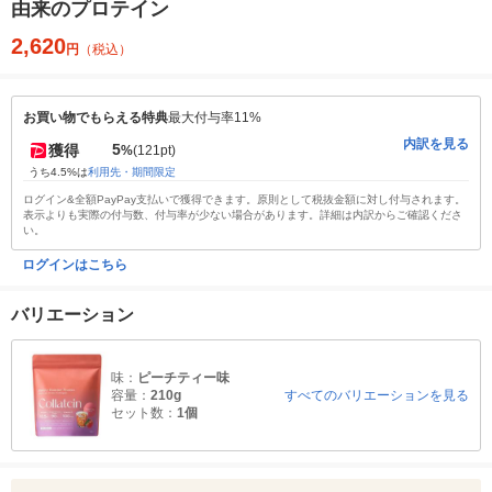
由来のプロテイン
2,620
円
（税込）
お買い物でもらえる特典
最大付与率11%
内訳を見る
5
獲得
%
(121pt)
うち4.5%は
利用先・期間限定
ログイン&全額PayPay支払いで獲得できます。原則として税抜金額に対し付与されます。
表示よりも実際の付与数、付与率が少ない場合があります。詳細は内訳からご確認くださ
い。
ログインはこちら
バリエーション
味：
ピーチティー味
容量：
210g
すべてのバリエーションを見る
セット数：
1個