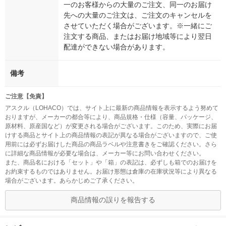
一のお客様からの大量のご注文、同一のお届け
先への大量のご注文は、ご注文のキャンセルを
させていただく場合がございます。※一緒にご
注文する商品、またはお届け地域等により翌日
配達ができない場合があります。
備考
ご注意【免責】
アスクル（LOHACO）では、サイト上に最新の商品情報を表示するよう努めて
おりますが、メーカーの都合等により、商品規格・仕様（容量、パッケージ、
原材料、原産国など）が変更される場合がございます。このため、実際にお届
けする商品とサイト上の商品情報の表記が異なる場合がございますので、ご使
用前には必ずお届けした商品の商品ラベルや注意書きをご確認ください。さら
に詳細な商品情報が必要な場合は、メーカー等にお問い合わせください。
また、商品名における「セット」や「箱」の表記は、必ずしも箱でのお届けを
お約束するものではありません。お届け形態は倉庫の在庫状況等により異なる
場合がございます。あらかじめご了承ください。
商品情報の誤りを報告する