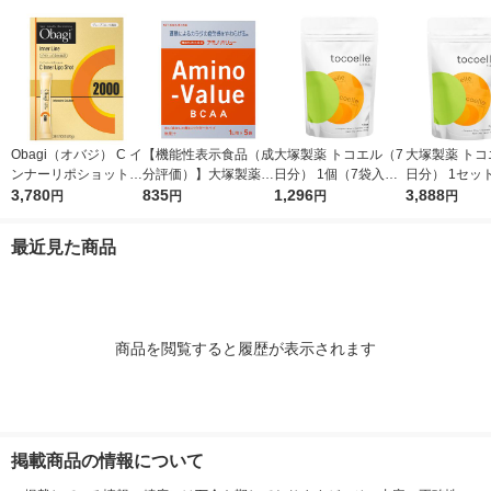
Obagi（オバジ） C イ
【機能性表示食品（成
大塚製薬 トコエル（7
大塚製薬 トコ
ンナーリポショット 7
分評価）】大塚製薬
日分） 1個（7袋入）
日分） 1セッ
0g×28本入 ロート製
3,780
アミノバリュー パウ
835
サプリメント エクオ
1,296
（7袋入）×3
3,888
円
円
円
円
薬
ダー（1リットル用）
ール
メント
1箱（5袋入）
最近見た商品
商品を閲覧すると履歴が表示されます
掲載商品の情報について