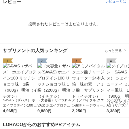
レビュー
レビューとは
投稿されたレビューはまだありません。
サプリメントの人気ランキング
もっと見る
1
2
3
4
SAVAS（ザバス） ホ
（大容量）ザバス(SA
アミノバイタル クエ
ソイプロテイン
エイプロテイン100 リ
VAS) ホエイプロテイ
ン酸チャージウォータ
AS（ザバス）
ッチショコラ味 1袋
4,965
ン100 リッチショコラ
9,880
ー24本入箱 味の
2,250
プ＆ビューティ
3,380
円
円
円
円
（980g） 明治（イチ
味 1袋（2200g） 明治
素 アミノ酸 サプリ
クティー風味
オシ）
（イチオシ）
メント（イチオシ）
（900g） 明
LOHACOからのおすすめPRアイテム
チオシ）