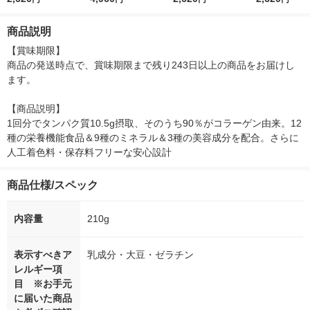
ネード味 1袋（210
ゴースムージー味 1セ
テイン ライチ＆ソル
テイン マンゴ
g） I-ne コラーゲン由
ット（1袋（210g）×
ト味 1袋（210g）
ージー味 1袋（
商品説明
来のプロテイン
2）
g）
【賞味期限】

商品の発送時点で、賞味期限まで残り243日以上の商品をお届けし
ます。

【商品説明】

1回分でタンパク質10.5g摂取、そのうち90％がコラーゲン由来。12
種の栄養機能食品＆9種のミネラル＆3種の美容成分を配合。さらに
人工着色料・保存料フリーな安心設計
商品仕様/スペック
内容量
210g
表示すべきア
乳成分・大豆・ゼラチン
レルギー項
目 ※お手元
に届いた商品