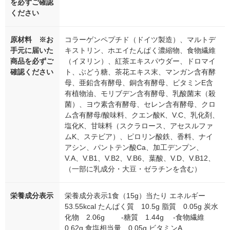
を必ずご確認
ください
原材料 ※お
コラーゲンペプチド（ドイツ製造）、マルトデ
手元に届いた
キストリン、ホエイたんぱく濃縮物、食物繊維
商品を必ずご
（イヌリン）、紅茶エキスパウダー、ドロマイ
確認ください
ト、ぶどう糖、茶花エキス末、マンガン含有酵
母、亜鉛含有酵母、銅含有酵母、ビタミンE含
有植物油、モリブデン含有酵母、乳酸菌末（殺
菌）、ヨウ素含有酵母、セレン含有酵母、クロ
ム含有酵母/酸味料、クエン酸K、V.C、乳化剤、
塩化K、甘味料（スクラロース、アセスルファ
ムK、ステビア）、ピロリン酸鉄、香料、ナイ
アシン、パントテン酸Ca、加工デンプン、
V.A、V.B1、V.B2、V.B6、葉酸、V.D、V.B12、
（一部に乳成分・大豆・ゼラチンを含む）
栄養成分表示
栄養成分表示1食（15g）当たり エネルギー
53.55kcal たんぱく質 10.5g 脂質 0.05g 炭水
化物 2.06g -糖質 1.44g -食物繊維
0.62g 食塩相当量 0.05g ビタミンA