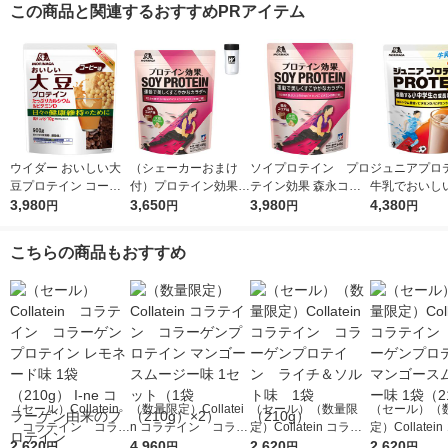
この商品と関連するおすすめPRアイテム
ウイダー おいしい大
（シェーカーおまけ
ソイプロテイン プロ
ジュニアプロ
豆プロテイン コーヒ
付）プロテイン効果
テイン効果 森永ココ
牛乳でおいし
ー味 900g 森永製菓
3,980
森永ココア味 1袋
3,650
ア味 1袋（660g）
3,980
味 1袋（980
4,380
円
円
円
円
プロテイン
（660g） ソイプロ
森永製菓
永製菓 ウイ
テイン 森永製菓
ロテイン
こちらの商品もおすすめ
（セール）Collatein
（数量限定）Collatei
（セール）（数量限
（セール）（
コラテイン コラー
n コラテイン コラー
定）Collatein コラテ
定）Collatei
ゲンプロテイン レモ
2,620
ゲンプロテイン マン
4,960
イン コラーゲンプロ
2,620
イン コラー
2,620
円
円
円
円