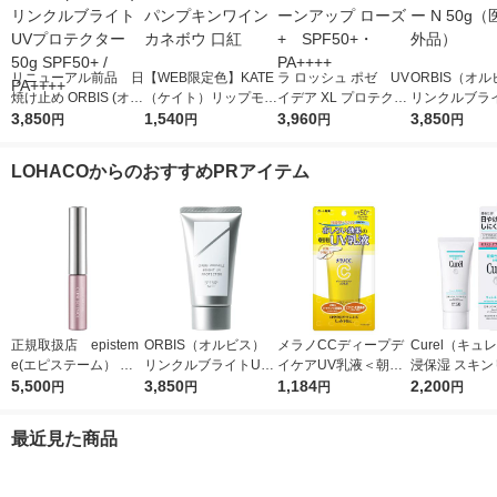
リニューアル前品 日
【WEB限定色】KATE
ラ ロッシュ ポゼ UV
ORBIS（オ
焼け止め ORBIS (オル
（ケイト）リップモン
イデア XL プロテクシ
リンクルブラ
ビス) リンクルブライ
3,850
スター 04 パンプキン
1,540
ョントーンアップ ロ
3,960
プロテクター N
3,850
円
円
円
円
トUVプロテクター 50
ワイン カネボウ 口紅
ーズ+ SPF50+・PA
（医薬部外品
g SPF50+ / PA++++
++++
LOHACOからのおすすめPRアイテム
正規取扱店 epistem
ORBIS（オルビス）
メラノCCディープデ
Curel（キュ
e(エピステーム） パ
リンクルブライトUV
イケアUV乳液＜朝用
浸保湿 スキン
ワライズラッシュセラ
5,500
プロテクター N 50g
3,850
日焼け止め乳液＞50g
1,184
ＵＶセラム 60
2,200
円
円
円
円
ム 4.5ml まつげ美容
（医薬部外品）
SPF50+・PA++++ロ
液
ート製薬
最近見た商品