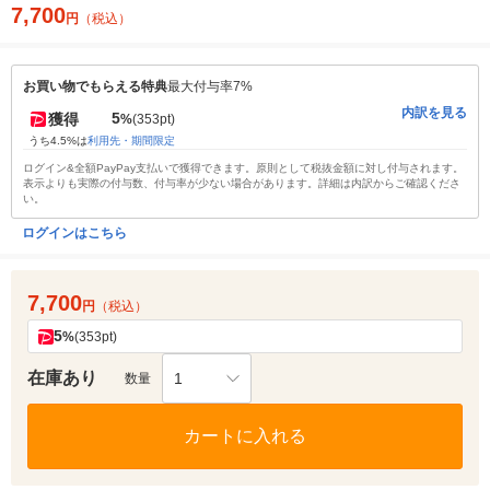
7,700
円
（税込）
お買い物でもらえる特典
最大付与率7%
内訳を見る
5
獲得
%
(353pt)
うち4.5%は
利用先・期間限定
ログイン&全額PayPay支払いで獲得できます。原則として税抜金額に対し付与されます。
表示よりも実際の付与数、付与率が少ない場合があります。詳細は内訳からご確認くださ
い。
ログインはこちら
7,700
円
（税込）
5
%
(353pt)
在庫あり
1
数量
カートに入れる