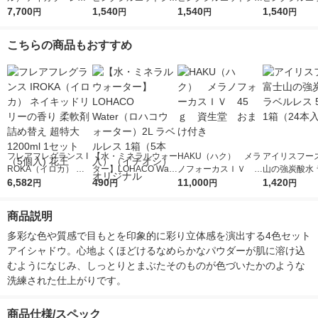
ションＮ 17
7,700
ドウ PK-1 ラズベリー
1,540
ドウ BE-1 シナモンポ
1,540
ドウ OR-2 
1,540
円
円
円
円
ロゼ ポップカネボウ
ップ カネボウ アイシ
ゼポップ カネ
アイシャドウ
ャドウ
イシャドウ
こちらの商品もおすすめ
フレアフレグランス I
【水・ミネラルウォー
HAKU（ハク） メラ
アイリスフーズ
ROKA（イロカ） ネ
ター】LOHACO Wate
ノフォーカスＩＶ 4
山の強炭酸水 
イキッドリリーの香り
6,582
r（ロハコウォータ
490
5ｇ 資生堂 おまけ
11,000
レス 500ml 1
1,420
円
円
円
円
柔軟剤 詰め替え 超特
ー）2L ラベルレス 1
付き
本入）
大 1200ml 1セット
箱（5本入）（イチオ
商品説明
（5個入) 花王
シ） オリジナル
多彩な色や質感で目もとを印象的に彩り立体感を演出する4色セット
アイシャドウ。心地よくほどけるなめらかなパウダーが肌に溶け込
むようになじみ、しっとりとまぶたそのものが色づいたかのような
洗練された仕上がりです。
商品仕様/スペック