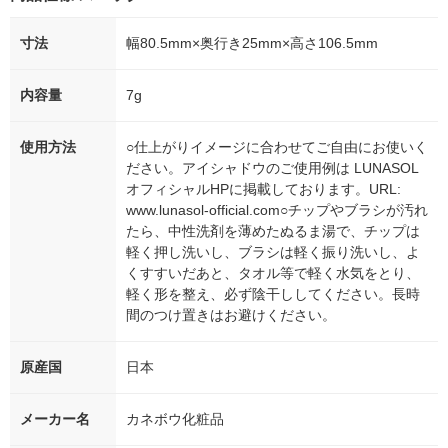
寸法
幅80.5mm×奥行き25mm×高さ106.5mm
内容量
7g
使用方法
○仕上がりイメージに合わせてご自由にお使いく
ださい。アイシャドウのご使用例は LUNASOL
オフィシャルHPに掲載しております。URL:
www.lunasol-official.com○チップやブラシが汚れ
たら、中性洗剤を薄めたぬるま湯で、チップは
軽く押し洗いし、ブラシは軽く振り洗いし、よ
くすすいだあと、タオル等で軽く水気をとり、
軽く形を整え、必ず陰干ししてください。長時
間のつけ置きはお避けください。
原産国
日本
メーカー名
カネボウ化粧品