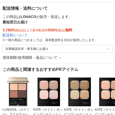
配送情報・送料について
この商品は
LOHACO
が販売・発送します。
最短翌日お届け
3,780
550
無料
円
(税込)以上で基本配送料
円
(税込)
配送料について
※
一部の商品につきましては、基本配送料を当社が負担いたします。
在庫確認住所：東京都にお届け
賞味期限/使用期限・返品について
この商品と関連するおすすめPRアイテム
LUNASOL（ルナソ
KATE（ケイト）ポッ
KATE（ケイト）ポッ
KATE（ケイ
ル） アイカラーレー
ピングシルエットシャ
ピングシルエットシャ
ピングシルエ