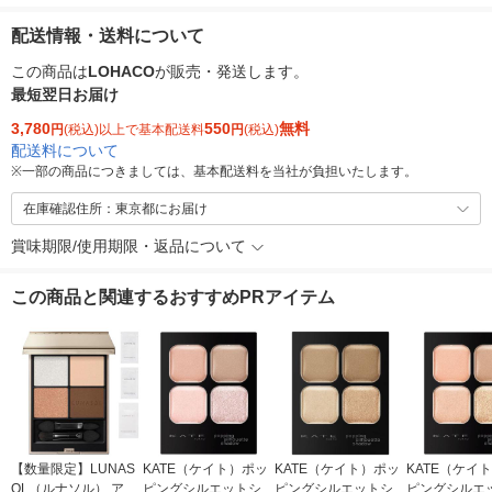
配送情報・送料について
この商品は
LOHACO
が販売・発送します。
最短翌日お届け
3,780
550
無料
円
(税込)以上で基本配送料
円
(税込)
配送料について
※
一部の商品につきましては、基本配送料を当社が負担いたします。
在庫確認住所：東京都にお届け
賞味期限/使用期限・返品について
この商品と関連するおすすめPRアイテム
【数量限定】LUNAS
KATE（ケイト）ポッ
KATE（ケイト）ポッ
KATE（ケイ
OL（ルナソル） アイ
ピングシルエットシャ
ピングシルエットシャ
ピングシルエ