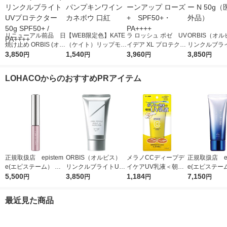
リニューアル前品 日
【WEB限定色】KATE
ラ ロッシュ ポゼ UV
ORBIS（オ
焼け止め ORBIS (オル
（ケイト）リップモン
イデア XL プロテクシ
リンクルブラ
ビス) リンクルブライ
3,850
スター 04 パンプキン
1,540
ョントーンアップ ロ
3,960
プロテクター N
3,850
円
円
円
円
トUVプロテクター 50
ワイン カネボウ 口紅
ーズ+ SPF50+・PA
（医薬部外品
g SPF50+ / PA++++
++++
LOHACOからのおすすめPRアイテム
正規取扱店 epistem
ORBIS（オルビス）
メラノCCディープデ
正規取扱店 ep
e(エピステーム） パ
リンクルブライトUV
イケアUV乳液＜朝用
e(エピステー
ワライズラッシュセラ
5,500
プロテクター N 50g
3,850
日焼け止め乳液＞50g
1,184
ワイトUVレー
7,150
円
円
円
円
ム 4.5ml まつげ美容
（医薬部外品）
SPF50+・PA++++ロ
F50+／PA++
液
ート製薬
日焼け止め
最近見た商品