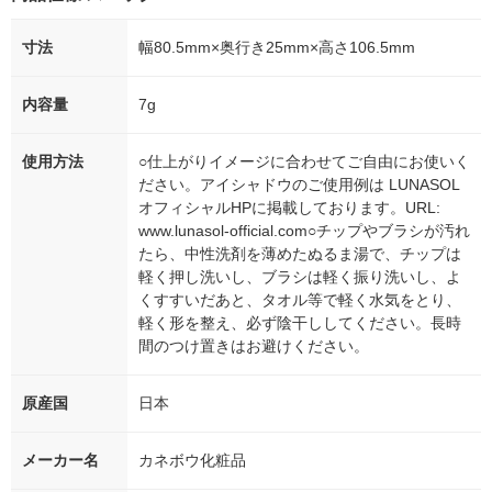
寸法
幅80.5mm×奥行き25mm×高さ106.5mm
内容量
7g
使用方法
○仕上がりイメージに合わせてご自由にお使いく
ださい。アイシャドウのご使用例は LUNASOL
オフィシャルHPに掲載しております。URL:
www.lunasol-official.com○チップやブラシが汚れ
たら、中性洗剤を薄めたぬるま湯で、チップは
軽く押し洗いし、ブラシは軽く振り洗いし、よ
くすすいだあと、タオル等で軽く水気をとり、
軽く形を整え、必ず陰干ししてください。長時
間のつけ置きはお避けください。
原産国
日本
メーカー名
カネボウ化粧品