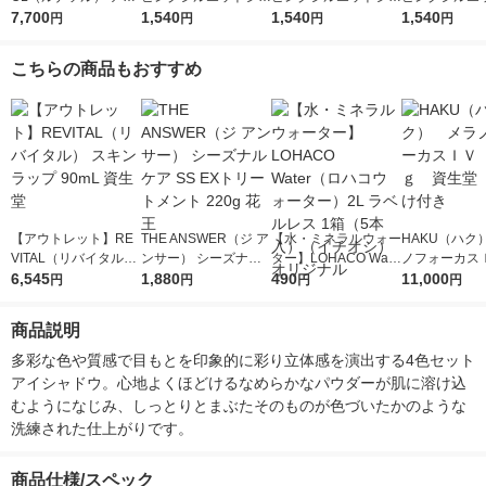
カラーレーションN 1
7,700
ドウ PK-1 ラズベリー
1,540
ドウ BE-1 シナモンポ
1,540
ドウ OR-2 
1,540
円
円
円
円
5 おまけつきセット
ロゼ ポップカネボウ
ップ カネボウ アイシ
ゼポップ カネ
アイシャドウ
ャドウ
イシャドウ
こちらの商品もおすすめ
【アウトレット】RE
THE ANSWER（ジ ア
【水・ミネラルウォー
HAKU（ハク
VITAL（リバイタル）
ンサー） シーズナル
ター】LOHACO Wate
ノフォーカス
スキンラップ 90mL
6,545
ケア SS EXトリート
1,880
r（ロハコウォータ
490
5ｇ 資生堂
11,000
円
円
円
円
資生堂
メント 220g 花王
ー）2L ラベルレス 1
付き
箱（5本入）（イチオ
商品説明
シ） オリジナル
多彩な色や質感で目もとを印象的に彩り立体感を演出する4色セット
アイシャドウ。心地よくほどけるなめらかなパウダーが肌に溶け込
むようになじみ、しっとりとまぶたそのものが色づいたかのような
洗練された仕上がりです。
商品仕様/スペック