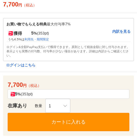
7,700
円
（税込）
お買い物でもらえる特典
最大付与率7%
内訳を見る
5
獲得
%
(353pt)
うち4.5%は
利用先・期間限定
ログイン&全額PayPay支払いで獲得できます。原則として税抜金額に対し付与されます。
表示よりも実際の付与数、付与率が少ない場合があります。詳細は内訳からご確認くださ
い。
ログインはこちら
7,700
円
（税込）
5
%
(353pt)
在庫あり
1
数量
カートに入れる