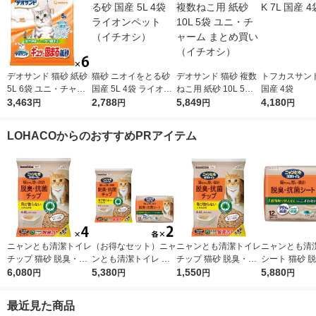
デオサンド 猫砂 紙砂
猫砂 ニオイをとる砂
デオサンド 猫砂 複数
トフカスサンド
5L 6袋 ユニ・チャー
国産 5L 4袋 ライオン
ねこ用 紙砂 10L 5袋
国産 4袋
ム まとめ買い
3,463
ペット（イチオシ）
2,788
ユニ・チャーム まと
5,849
4,180
円
円
円
円
め買い（イチオシ）
LOHACOからのおすすめPRアイテム
ニャンとも清潔トイレ
（お得なセット）ニャ
ニャンとも清潔トイレ
ニャンとも清
チップ 猫砂 脱臭・抗
ンとも清潔トイレ 脱
チップ 猫砂 脱臭・抗
シート 猫砂 
菌チップ 大きめの粒
6,080
臭・抗菌チップ 大き
5,380
菌チップ 大きめの粒
1,550
菌シート 大容量
5,880
円
円
円
円
大容量 4.4L 4袋 まと
めの粒 4.4L ＋ シート
大容量 4.4L 1袋（イ
入 4袋 まとめ
め買い（イチオシ）
12枚 各2袋 大容量 猫
チオシ）
最近見た商品
用 エステー