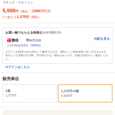
ブランド：
デオトイレ
5,500
円
（税込）
本気プライス
1,375
1つあたり
円
（税込）
お買い物でもらえる特典
最大付与率11%
内訳を見る
5
獲得
%
(252pt)
うち4.5%は
利用先・期間限定
ログイン&全額PayPay支払いで獲得できます。原則として税抜金額に対し付与されます。
表示よりも実際の付与数、付与率が少ない場合があります。詳細は内訳からご確認くださ
い。
ログインはこちら
販売単位
1個
1,375円×4個
1,375円
5,500円