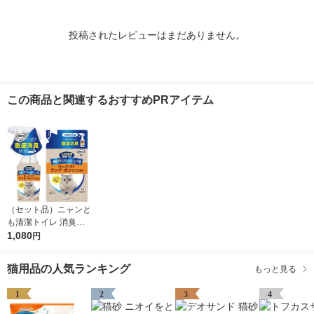
投稿されたレビューはまだありません。
この商品と関連するおすすめPRアイテム
（セット品）ニャンと
も清潔トイレ 消臭プ
ロフェッショナル 猫
1,080
円
用 スプレー フレッシ
ュグリーンの香り 本
猫用品の人気ランキング
もっと見る
体270ml＋詰替240ml
まとめ買い
1
2
3
4