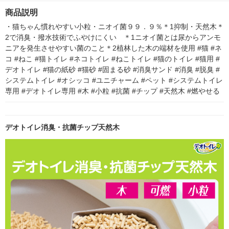
シ）
商品説明
・猫ちゃん慣れやすい小粒・ニオイ菌９９．９％＊1抑制・天然木＊
2で消臭・撥水技術でふやけにくい　＊1ニオイ菌とは尿からアンモ
ニアを発生させやすい菌のこと＊2植林した木の端材を使用 #猫 #ネ
コ #ねこ #猫トイレ #ネコトイレ #ねこトイレ #猫のトイレ #猫用 #
デオトイレ #猫の紙砂 #猫砂 #固まる砂 #消臭サンド #消臭 #脱臭 #
システムトイレ #オシッコ #ユニチャーム #ペット #システムトイレ
専用 #デオトイレ専用 #木 #小粒 #抗菌 #チップ #天然木 #燃やせる
デオトイレ消臭・抗菌チップ天然木