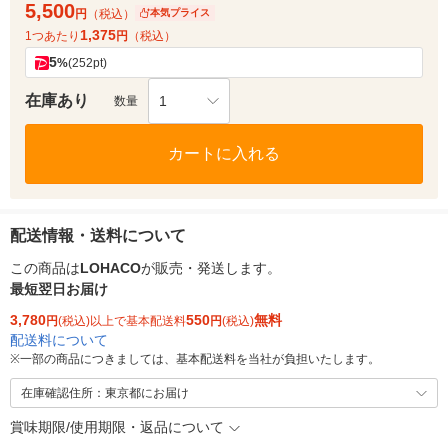
5,500
円
（税込）
本気プライス
1,375
1つあたり
円
（税込）
5
%
(252pt)
在庫あり
1
数量
カートに入れる
配送情報・送料について
この商品は
LOHACO
が販売・発送します。
最短翌日お届け
3,780
550
無料
円
(税込)以上で基本配送料
円
(税込)
配送料について
※
一部の商品につきましては、基本配送料を当社が負担いたします。
在庫確認住所：東京都にお届け
賞味期限/使用期限・返品について