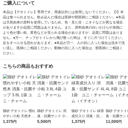
ご購入について
本品は【デオトイレ】専用です。用途以外には使用しないでください。【!】本
品は食べられません。飲み込んだ場合は医師や獣医師にご相談ください。●本品
は天然由来の原料を使用しているため、色・見た目・ニオイなどが異なる場合
がありますが品質に問題はありません。また、原料由来の白いかけらや加熱に
より色が濃い粒、変色などが見られる場合がありますが、品質に問題はありま
せん。●万一、チップがトイレから飛び散った時は、すぐに片づけてください。
足をすべらせる恐れがあります。●本品が万一、人の目に入った場合は流水で洗
い流し、医師にご相談ください。動物の目に入った場合は、獣医師にご相談く
ださい。
こちらの商品もおすすめ
猫砂 デオトイレ 慣れ
猫砂 デオトイレ 消
猫砂 デオトイレ 緑茶
猫砂 デオトイ
やすい小粒 天然木 消
臭・抗菌サンド 小粒
成分入り 消臭・抗菌
臭・抗菌サンド 
臭・抗菌チップ 3.8L
1,375
3.8L 4袋 ユニ・チャ
5,500
サンド 4L 1袋 ユ
1,375
袋 ユニ・チャ
11,000
円
円
円
円
1袋 ユニ・チャーム
ーム
ニ・チャーム（イチオ
（イチオシ）