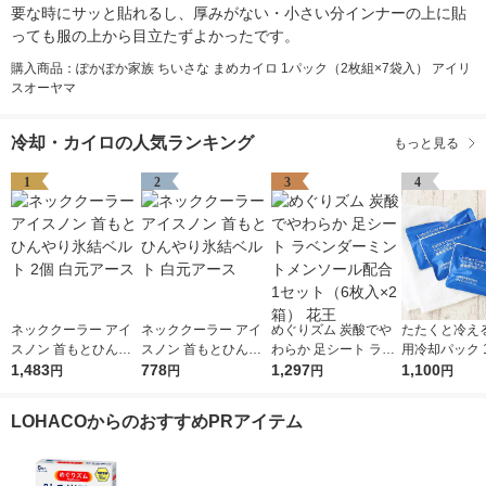
要な時にサッと貼れるし、厚みがない・小さい分インナーの上に貼
っても服の上から目立たずよかったです。
購入商品：ぽかぽか家族 ちいさな まめカイロ 1パック（2枚組×7袋入） アイリ
スオーヤマ
冷却・カイロの人気ランキング
もっと見る
1
2
3
4
ネッククーラー アイ
ネッククーラー アイ
めぐりズム 炭酸でや
たたくと冷える
スノン 首もとひんや
スノン 首もとひんや
わらか 足シート ラベ
用冷却パック 1
り氷結ベルト 2個 白
1,483
り氷結ベルト 白元ア
778
ンダーミントメンソー
1,297
個入) 紀陽除虫菊
1,100
円
円
円
円
元アース
ース
ル配合 1セット（6枚
ジナル
入×2箱） 花王
LOHACOからのおすすめPRアイテム