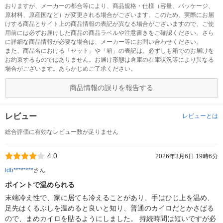
おりますが、メーカーの都合等により、商品規格・仕様（容量、パッケージ、
原材料、原産国など）が変更される場合がございます。このため、実際にお届
けする商品とサイト上の商品情報の表記が異なる場合がございますので、ご使
用前には必ずお届けした商品の商品ラベルや注意書きをご確認ください。さら
に詳細な商品情報が必要な場合は、メーカー等にお問い合わせください。
また、商品名における「セット」や「箱」の表記は、必ずしも箱でのお届けを
お約束するものではありません。お届け形態は倉庫の在庫状況等により異なる
場合がございます。あらかじめご了承ください。
商品情報の誤りを報告する
レビュー
レビューとは
総合評価に有効なレビュー数が足りません
4.0
2026年3月6日 19時6分
ldb********
さん
ポイントで温められる
末端冷え性で、家に居ても冷えることがあり、手はひじ上を温め、
足先はくるぶしを温めると良いと知り、普通のカイロだとかさばる
ので、まめカイロを貼るようにしました。 持続時間は短いですが必