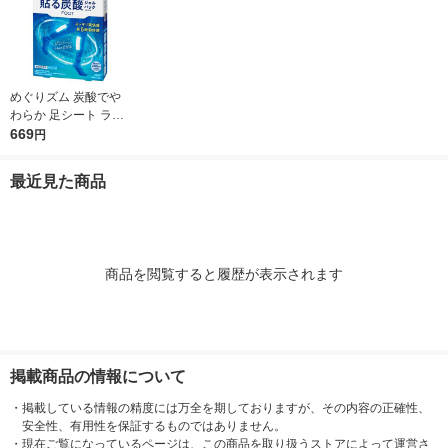
めぐりズム 炭酸でや
わらか 足シート ラベ
ンダーミントの香り
669
円
メンソール配合 1箱
（6枚入） 花王
最近見た商品
商品を閲覧すると履歴が表示されます
掲載商品の情報について
・
掲載している情報の精度には万全を期しておりますが、その内容の正確性、
安全性、有用性を保証するものではありません。
・
現在ご覧になっているページは、この商品を取り扱うストアによって運営さ