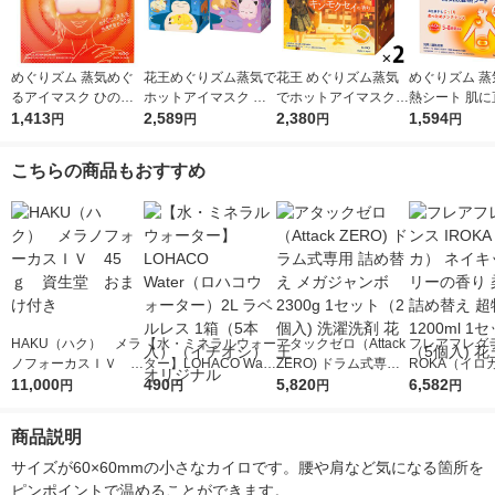
めぐりズム 蒸気めぐ
花王めぐりズム蒸気で
花王 めぐりズム蒸気
めぐりズム 蒸
るアイマスク ひのき
ホットアイマスク ポ
でホットアイマスクキ
熱シート 肌に
の香り 1箱（12枚入）
1,413
ケモンスリープ 2種セ
2,589
ンモクセイの香り 1セ
2,380
るタイプ 1箱
1,594
円
円
円
円
花王
ット 1箱（12枚入）×
ット（12枚入×2箱）
入）花王
2
こちらの商品もおすすめ
HAKU（ハク） メラ
【水・ミネラルウォー
アタックゼロ（Attack
フレアフレグラ
ノフォーカスＩＶ 4
ター】LOHACO Wate
ZERO) ドラム式専用
ROKA（イロ
5ｇ 資生堂 おまけ
11,000
r（ロハコウォータ
490
詰め替え メガジャン
5,820
イキッドリリ
6,582
円
円
円
円
付き
ー）2L ラベルレス 1
ボ 2300g 1セット（2
柔軟剤 詰め替
箱（5本入）（イチオ
個入) 洗濯洗剤 花王
大 1200ml 
商品説明
シ） オリジナル
（5個入) 花王
サイズが60×60mmの小さなカイロです。腰や肩など気になる箇所を
ピンポイントで温めることができます。