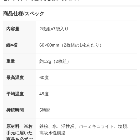
商品仕様/スペック
内容量
2枚組×7袋入り
縦×横
60×60mm（2枚組の1枚あたり）
重量
約12g（2枚組）
最高温度
60度
平均温度
49度
持続時間
5時間
原材料 ※お
鉄粉、水、活性炭、バーミキュライト、塩類、
手元に届いた
高吸水性樹脂
商品を必ずご