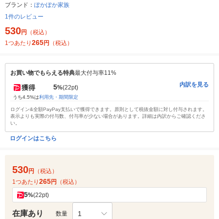
ブランド：
ぽかぽか家族
1件のレビュー
530
円
（税込）
265
1つあたり
円
（税込）
お買い物でもらえる特典
最大付与率11%
内訳を見る
5
獲得
%
(22pt)
うち4.5%は
利用先・期間限定
ログイン&全額PayPay支払いで獲得できます。原則として税抜金額に対し付与されます。
表示よりも実際の付与数、付与率が少ない場合があります。詳細は内訳からご確認くださ
い。
ログインはこちら
530
円
（税込）
265
1つあたり
円
（税込）
5
%
(22pt)
在庫あり
1
数量