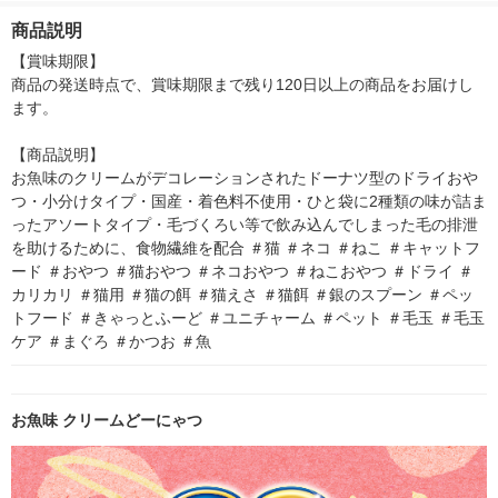
2袋）1袋 ユニ・チャ
箱（5本入）（イチオ
商品説明
ーム
シ） オリジナル
【賞味期限】

商品の発送時点で、賞味期限まで残り120日以上の商品をお届けし
ます。

【商品説明】

お魚味のクリームがデコレーションされたドーナツ型のドライおや
つ・小分けタイプ・国産・着色料不使用・ひと袋に2種類の味が詰ま
ったアソートタイプ・毛づくろい等で飲み込んでしまった毛の排泄
を助けるために、食物繊維を配合 ＃猫 ＃ネコ ＃ねこ ＃キャットフ
ード ＃おやつ ＃猫おやつ ＃ネコおやつ ＃ねこおやつ ＃ドライ ＃
カリカリ ＃猫用 ＃猫の餌 ＃猫えさ ＃猫餌 ＃銀のスプーン ＃ペッ
トフード ＃きゃっとふーど ＃ユニチャーム ＃ペット ＃毛玉 ＃毛玉
ケア ＃まぐろ ＃かつお ＃魚
お魚味 クリームどーにゃつ