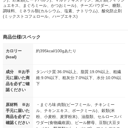
ク)、野菜類(ビートパルプ)、マルトデキストリン、魚介類(フィッシ
ュエキス、まぐろミール、かつおミール)、チーズパウダー、糖類、
調味料、ミネラル類(カルシウム、塩素、ナトリウム)、酸化防止剤
(ミックストコフェロール、ハーブエキス)
商品仕様/スペック
カロリー
約395kcal/100gあたり
(kcal)
成分 ※お手
タンパク質:36.0%以上、脂質:19.0%以上、粗繊
元に届いた商
維:9.0%以下、粗灰分:7.0%以下、水分:10.0%以
品を必ずご確
下
認ください
原材料 ※お
・まぐろ味:肉類(ビーフミール、チキンミー
手元に届いた
ル、チキンエキス、ポークミール)、穀類(米
商品を必ずご
粉、小麦粉、麦芽粉末)、油脂類、セルロースパ
確認ください
ウダー(食物繊維源)、ビール酵母、豆類(大豆タ