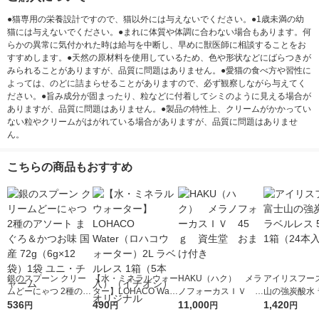
●猫専用の栄養設計ですので、猫以外には与えないでください。●1歳未満の幼
猫には与えないでください。●まれに体質や体調に合わない場合もあります。何
らかの異常に気付かれた時は給与を中断し、早めに獣医師に相談することをお
すすめします。●天然の原材料を使用しているため、色や形状などにばらつきが
みられることがありますが、品質に問題はありません。●愛猫の食べ方や習性に
よっては、のどに詰まらせることがありますので、必ず観察しながら与えてく
ださい。●旨み成分が固まったり、粒などに付着してシミのように見える場合が
ありますが、品質に問題はありません。●製品の特性上、クリームがかかってい
ない粒やクリームがはがれている場合がありますが、品質に問題はありませ
ん。
こちらの商品もおすすめ
銀のスプーン クリー
【水・ミネラルウォー
HAKU（ハク） メラ
アイリスフーズ
ムどーにゃつ 2種のア
ター】LOHACO Wate
ノフォーカスＩＶ 4
山の強炭酸水 
ソート まぐろ＆かつ
536
r（ロハコウォータ
490
5ｇ 資生堂 おまけ
11,000
レス 500ml 1
1,420
円
円
円
円
お味 国産 72g（6g×1
ー）2L ラベルレス 1
付き
本入）