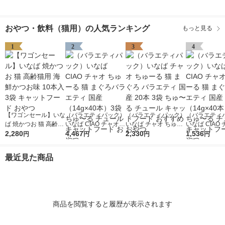
おやつ・飲料（猫用）の人気ランキング
もっと見る
1
2
3
4
【ワゴンセール】いな
（バラエティパック）
（バラエティパック）
（バラエティ
ば 焼かつお 猫 高齢猫
いなば CIAO チャオ
いなば チャオ ちゅー
いなば CIAO
用 海鮮かつお味 10本
2,280
ちゅーる 猫 まぐろバ
4,467
る 猫 まぐろ バラエテ
2,330
ちゅーる 猫 
1,536
円
円
円
円
入 3袋 キャットフー
ラエティ 国産（14g×
ィ 国産 20本 3袋 ち
ラエティ 国産（
ド おやつ
40本）3袋 ちゅ〜る
ゅ〜る チュール キャ
40本）1袋 
最近見た商品
チュール キャットフ
ットフード おすすめ
チュール キャ
ード おやつ
おやつ
ード おやつ
商品を閲覧すると履歴が表示されます