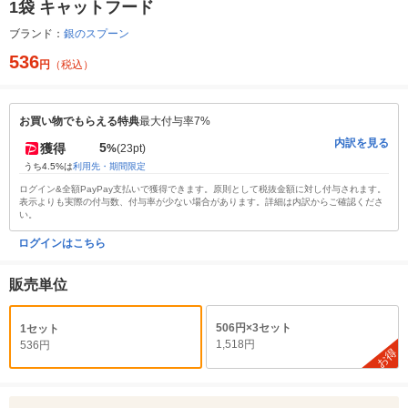
1袋 キャットフード
ブランド：
銀のスプーン
536
円
（税込）
お買い物でもらえる特典
最大付与率7%
内訳を見る
5
獲得
%
(23pt)
うち4.5%は
利用先・期間限定
ログイン&全額PayPay支払いで獲得できます。原則として税抜金額に対し付与されます。
表示よりも実際の付与数、付与率が少ない場合があります。詳細は内訳からご確認くださ
い。
ログインはこちら
販売単位
506円×3セット
1セット
1,518円
536円
お得