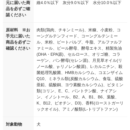
元に届いた商
維4.0％以下 灰分9.0％以下 水分10.0％以下
品を必ずご確
認ください
原材料 ※お
肉類(鶏肉、チキンミール)、米糠、小麦粉、コ
手元に届いた
ーングルテンフィード、コーングルテンミー
商品を必ずご
ル、米粉、ビートパルプ、牛脂、アルファルフ
確認ください
ァミール、ビール酵母、酵母エキス、精製魚油
(DHA・EPA源)、セルロース、オリゴ糖、コラ
ーゲン、パン酵母(セレン源)、月見草オイル(リ
ノール酸、γ-リノレン酸源)、L-カルニチン、殺
菌処理乳酸菌、HMBカルシウム、コエンザイム
Q10、ミネラル類(炭酸カルシウム、食塩、硫酸
亜鉛、硫酸銅、ヨウ素酸カルシウム)、ビタミン
類(コリン、E、C、パントテン酸、ナイアシ
ン、イノシトール、B2、A、B1、B6、葉酸、
K、B12、ビオチン、D3)、香料(ローストガーリ
ックオイル)、アミノ酸類(L-トリプトファン)
対象動物
犬