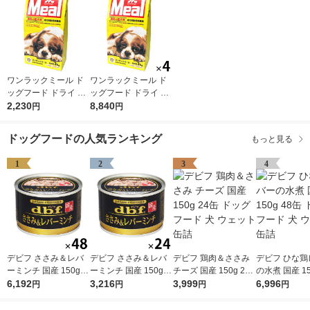
ワンラックミール ド
ワンラックミール ド
ッグフード ドライ 成
ッグフード ドライ 成
犬用 総合栄養食 国産
2,230
犬用 総合栄養食 国産
8,840
円
円
3kg（500g×6袋）1袋
3kg（500g×6袋）4袋
森乳サンワールド 犬
森乳サンワールド 犬
ドッグフードの人気ランキング
もっと見る
EC限定
EC限定
1
2
3
4
デビフ ささみ＆レバ
デビフ ささみ＆レバ
デビフ 鶏肉＆ささみ
デビフ ひな鶏
ーミンチ 国産 150g 4
ーミンチ 国産 150g 2
チーズ 国産 150g 24
の水煮 国産 15
8缶 ドッグフード 犬
6,192
4缶 ドッグフード 犬
3,216
缶 ドッグフード 犬 ウ
3,999
缶 ドッグフード
6,996
円
円
円
円
ウェット 缶詰（イチ
ウェット 缶詰（イチ
ェット 缶詰
ェット 缶詰
オシ）
オシ）