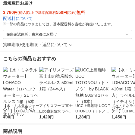
最短翌日お届け
3,780
550
無料
円
(税込)以上で基本配送料
円
(税込)
配送料について
※
一部の商品につきましては、基本配送料を当社が負担いたします。
在庫確認住所：東京都にお届け
賞味期限/使用期限・返品について
こちらの商品もおすすめ
【水・ミネラルウォー
アイリスフーズ 富士
UCC上島珈琲 UCC T
【水・ミネラ
ター】LOHACO Wate
山の強炭酸水 ラベル
OTONOU（トトノ
ター】LOHACO
r（ロハコウォータ
490
レス 500ml 1箱（24
1,420
ウ） by BLACK無糖 5
1,284
r 410ml 1箱
1,450
円
円
円
円
ー）2L ラベルレス 1
本入）
00ml 1セット（6本）
入）ラベルレ
箱（5本入）（イチオ
オシ） オリジ
商品説明
シ） オリジナル