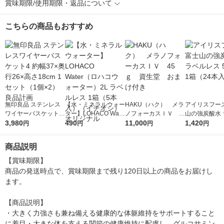
賞味期限/使用期限・返品について
こちらの商品もおすすめ
無印良品 ステンレス
【水・ミネラルウォー
HAKU（ハク） メラ
アイリスフーズ
ワイヤーバスケット4
ター】LOHACO Wate
ノフォーカスＩＶ 4
山の強炭酸水 
約幅37×奥行26×高さ
3,980
r（ロハコウォータ
490
5ｇ 資生堂 おまけ
11,000
レス 500ml 1
1,420
円
円
円
円
18cm 1セット（1個×
ー）2L ラベルレス 1
付き
本入）
2） 良品計画
箱（5本入）（イチオ
商品説明
シ） オリジナル
【賞味期限】

商品の発送時点で、賞味期限まで残り120日以上の商品をお届けし
ます。

【商品説明】

・大きく力強さも兼ね備える健康的な体躯維持をサポートすること
に着目・大きな体を支える関節の健康維持に配慮し、グルコサミン