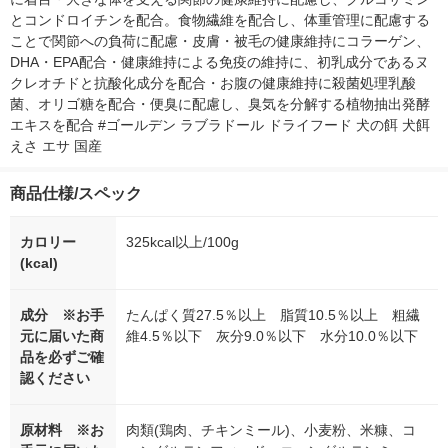
とコンドロイチンを配合。食物繊維を配合し、体重管理に配慮する
ことで関節への負荷に配慮・皮膚・被毛の健康維持にコラーゲン、
DHA・EPA配合・健康維持による免疫の維持に、初乳成分であるヌ
クレオチドと抗酸化成分を配合・お腹の健康維持に殺菌処理乳酸
菌、オリゴ糖を配合・便臭に配慮し、臭気を分解する植物抽出発酵
エキスを配合 #ゴールデン ラブラドール ドライフード 犬の餌 犬餌 
えさ エサ 国産
商品仕様/スペック
カロリー
325kcal以上/100g
(kcal)
成分 ※お手
たんぱく質27.5％以上 脂質10.5％以上 粗繊
元に届いた商
維4.5％以下 灰分9.0％以下 水分10.0％以下
品を必ずご確
認ください
原材料 ※お
肉類(鶏肉、チキンミール)、小麦粉、米糠、コ