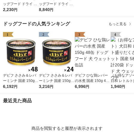
ッグフード ドライ 成
ッグフード ドライ 成
犬用 総合栄養食 国産
2,230
犬用 総合栄養食 国産
8,840
円
円
3kg（500g×6袋）1袋
3kg（500g×6袋）4袋
森乳サンワールド 犬
森乳サンワールド 犬
ドッグフードの人気ランキング
もっと見る
EC限定
EC限定
1
2
3
4
デビフ ささみ＆レバ
デビフ ささみ＆レバ
デビフ ひな鶏レバー
（お得なアソ
ーミンチ 国産 150g 4
ーミンチ 国産 150g 2
の水煮 国産 150g 48
日和 レトルト
8缶 ドッグフード 犬
6,192
4缶 ドッグフード 犬
3,216
缶 ドッグフード 犬 ウ
6,996
くさんセット 
1,940
円
円
円
円
ウェット 缶詰（イチ
ウェット 缶詰（イチ
ェット 缶詰
種×4袋 計20
オシ）
オシ）
フード 犬 ウェ
最近見た商品
ウチ
商品を閲覧すると履歴が表示されます