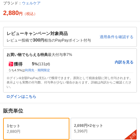
ブランド：
ウェルケア
2,880
円
（税込）
レビューキャンペーン対象商品
適用条件を確認する
300
レビュー投稿で
円
相当のPayPayポイント付与
お買い物でもらえる特典
最大付与率7%
内訳を見る
5
獲得
%
(131pt)
うち4.5%は
利用先・期間限定
ログイン&全額PayPay支払いで獲得できます。原則として税抜金額に対し付与されます。
表示よりも実際の付与数、付与率が少ない場合があります。詳細は内訳からご確認くださ
い。
ログインはこちら
販売単位
2,698円×2セット
1セット
5,396円
2,880円
お得