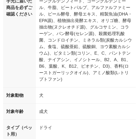
手元に届いた
ーングルテンフィード、コーングルテンミー
商品を必ずご
ル、牛脂、ビートパルプ、アルファルファミー
確認ください
ル、ビール酵母、酵母エキス、精製魚油(DHA・
EPA源)、植物抽出発酵エキス、オリゴ糖、酵母
抽出物(ヌクレオチド源)、グルコサミン、コラ
ーゲン、パン酵母(セレン源)、殺菌処理乳酸
菌、コンドロイチン、ミネラル類(炭酸カルシウ
ム、食塩、硫酸亜鉛、硫酸銅、ヨウ素酸カルシ
ウム)、ビタミン類(コリン、E、C、パントテン
酸、ナイアシン、イノシトール、B2、A、B1、
B6、葉酸、K、B12、ビオチン、D3)、香料(ロ
ーストガーリックオイル)、アミノ酸類(L-トリ
プトファン)
対象動物
犬
対象年齢
成犬
タイプ（ペッ
ドライ
ト用）