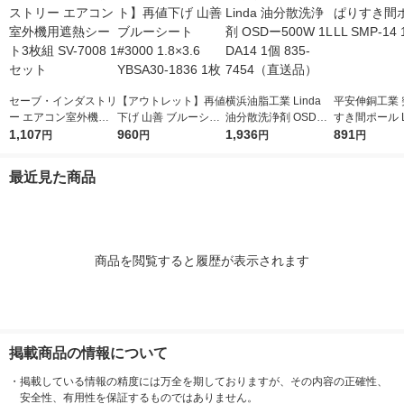
セーブ・インダストリ
【アウトレット】再値
横浜油脂工業 Linda
平安伸銅工業 
ー エアコン室外機用
下げ 山善 ブルーシー
油分散洗浄剤 OSDー5
すき間ポール L
遮熱シート3枚組 SV-7
1,107
ト #3000 1.8×3.6 YB
960
00W 1L DA14 1個 83
1,936
-14 1個
891
円
円
円
円
008 1セット
SA30-1836 1枚
5-7454（直送品）
最近見た商品
商品を閲覧すると履歴が表示されます
掲載商品の情報について
・
掲載している情報の精度には万全を期しておりますが、その内容の正確性、
安全性、有用性を保証するものではありません。