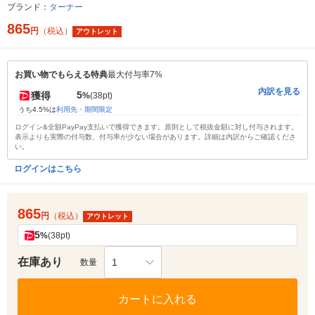
ブランド：
ターナー
865
円
（税込）
アウトレット
お買い物でもらえる特典
最大付与率7%
内訳を見る
5
獲得
%
(38pt)
うち4.5%は
利用先・期間限定
ログイン&全額PayPay支払いで獲得できます。原則として税抜金額に対し付与されます。
表示よりも実際の付与数、付与率が少ない場合があります。詳細は内訳からご確認くださ
い。
ログインはこちら
865
円
（税込）
アウトレット
5
%
(38pt)
在庫あり
1
数量
カートに入れる