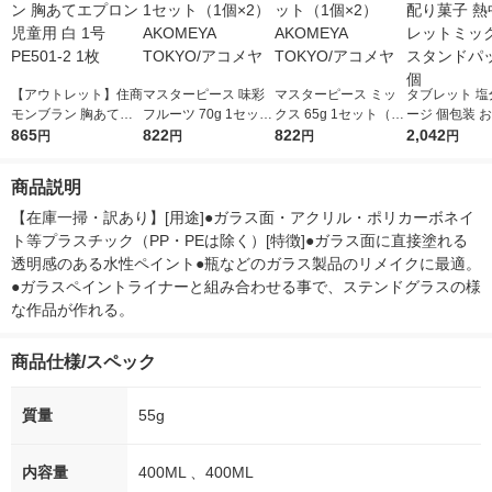
【アウトレット】住商
マスターピース 味彩
マスターピース ミッ
タブレット 塩
モンブラン 胸あてエ
フルーツ 70g 1セット
クス 65g 1セット（1
ージ 個包装 
プロン 児童用 白 1号
865
（1個×2） AKOMEYA
822
個×2） AKOMEYA TO
822
子 熱中タブレ
2,042
円
円
円
円
PE501-2 1枚
TOKYO/アコメヤ
KYO/アコメヤ
ックス スタ
ク 1個
商品説明
【在庫一掃・訳あり】[用途]●ガラス面・アクリル・ポリカーボネイ
ト等プラスチック（PP・PEは除く）[特徴]●ガラス面に直接塗れる
透明感のある水性ペイント●瓶などのガラス製品のリメイクに最適。
●ガラスペイントライナーと組み合わせる事で、ステンドグラスの様
な作品が作れる。
商品仕様/スペック
質量
55g
内容量
400ML 、400ML