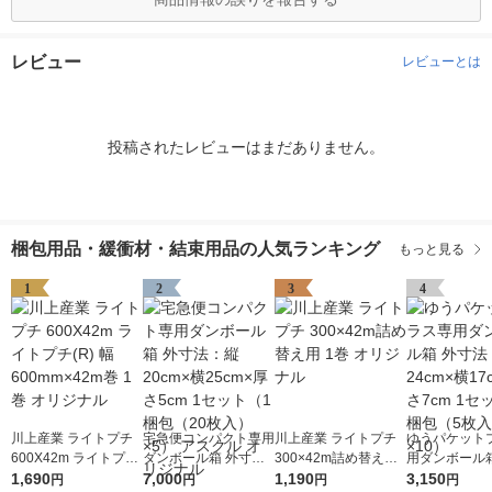
レビュー
レビューとは
投稿されたレビューはまだありません。
梱包用品・緩衝材・結束用品の人気ランキング
もっと見る
1
2
3
4
川上産業 ライトプチ
宅急便コンパクト専用
川上産業 ライトプチ
ゆうパケット
600X42m ライトプチ
ダンボール箱 外寸
300×42m詰め替え用
用ダンボール箱
(R) 幅600mm×42m巻
1,690
法：縦20cm×横25cm
7,000
1巻 オリジナル
1,190
法：縦24cm×
3,150
円
円
円
円