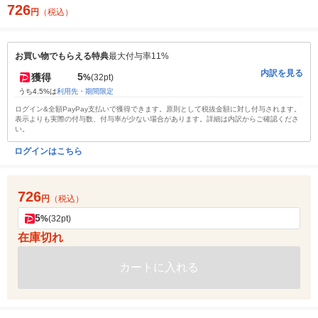
726
円
（税込）
お買い物でもらえる特典
最大付与率11%
内訳を見る
5
獲得
%
(32pt)
うち4.5%は
利用先・期間限定
ログイン&全額PayPay支払いで獲得できます。原則として税抜金額に対し付与されます。
表示よりも実際の付与数、付与率が少ない場合があります。詳細は内訳からご確認くださ
い。
ログインはこちら
726
円
（税込）
5
%
(32pt)
在庫切れ
カートに入れる