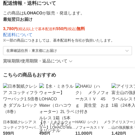
配送情報・送料について
この商品は
LOHACO
が販売・発送します。
最短翌日お届け
3,780
550
無料
円
(税込)以上で基本配送料
円
(税込)
配送料について
※
一部の商品につきましては、基本配送料を当社が負担いたします。
在庫確認住所：東京都にお届け
賞味期限/使用期限・返品について
こちらの商品もおすすめ
日本製紙クレシア ス
【水・ミネラルウォー
HAKU（ハク） メラ
アイリスフーズ
コッティフラワーパッ
ター】LOHACO Wate
ノフォーカスＩＶ 4
山の強炭酸水 
ク1.5倍巻き ダブル 1
599
r（ロハコウォータ
490
5ｇ 資生堂 おまけ
11,000
レス 500ml 1
1,420
円
円
円
円