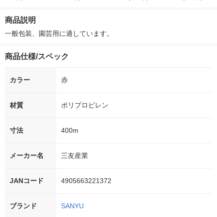
パック（8巻）
ー）2L ラベルレス 1
付き
本入）
箱（5本入）（イチオ
商品説明
シ） オリジナル
一般包装、園芸用に適しています。
商品仕様/スペック
カラー
赤
材質
ポリプロピレン
寸法
400m
メーカー名
三友産業
JANコード
4905663221372
ブランド
SANYU