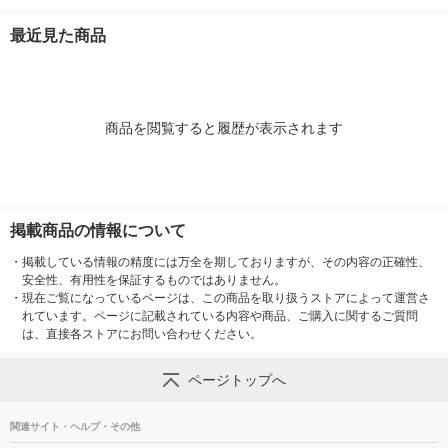
1巻 オリジナル
×厚さ5cm 1セット（1
×厚さ7cm 1
梱包（20枚入）×5）
梱包（5枚入）
最近見た商品
アスクル オリジナル
商品を閲覧すると履歴が表示されます
掲載商品の情報について
・
掲載している情報の精度には万全を期しておりますが、その内容の正確性、
安全性、有用性を保証するものではありません。
・
現在ご覧になっているページは、この商品を取り扱うストアによって運営さ
れています。ページに記載されている内容や商品、ご購入に関するご質問
は、直接各ストアにお問い合わせください。
ページトップへ
関連サイト・ヘルプ・その他