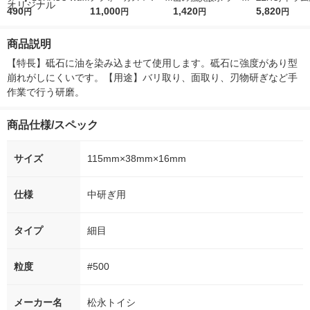
r（ロハコウォータ
490
5ｇ 資生堂 おまけ
11,000
レス 500ml 1箱（24
1,420
詰め替え メガ
5,820
円
円
円
円
ー）2L ラベルレス 1
付き
本入）
ボ 2300g 1
箱（5本入）（イチオ
個入) 洗濯洗剤
商品説明
シ） オリジナル
【特長】砥石に油を染み込ませて使用します。砥石に強度があり型
崩れがしにくいです。【用途】バリ取り、面取り、刃物研ぎなど手
作業で行う研磨。
商品仕様/スペック
サイズ
115mm×38mm×16mm
仕様
中研ぎ用
タイプ
細目
粒度
#500
メーカー名
松永トイシ