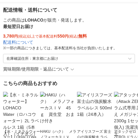
配送情報・送料について
この商品は
LOHACO
が販売・発送します。
最短翌日お届け
3,780
550
無料
円
(税込)以上で基本配送料
円
(税込)
配送料について
※
一部の商品につきましては、基本配送料を当社が負担いたします。
在庫確認住所：東京都にお届け
賞味期限/使用期限・返品について
こちらの商品もおすすめ
【水・ミネラルウォー
HAKU（ハク） メラ
アイリスフーズ 富士
アタックゼロ（A
ター】LOHACO Wate
ノフォーカスＩＶ 4
山の強炭酸水 ラベル
ZERO) ドラ