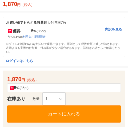
1,870
円
（税込）
お買い物でもらえる特典
最大付与率7%
内訳を見る
5
獲得
%
(85pt)
うち4.5%は
利用先・期間限定
ログイン&全額PayPay支払いで獲得できます。原則として税抜金額に対し付与されます。
表示よりも実際の付与数、付与率が少ない場合があります。詳細は内訳からご確認くださ
い。
ログインはこちら
1,870
円
（税込）
5
%
(85pt)
在庫あり
1
数量
カートに入れる