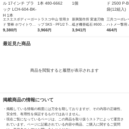
エスエスボディーガー
トラスコ中山 管用タ
新興製作所 変速刃物
三共コーポレ
ド 警棒 ホワイトウル
ップ SKS・PF1/2 T-K
砥ぎ機替砥石 #6000
ハトメ一撃用 
フ スチール 17インチ
9,380
N-PF1/2 1本 480-666
3,966
STD-135F 1個
3,941
玉ゴールド 250
464
円
円
円
円
ブラック LCH-604-B
2
SD 1袋(12組入
K-H 1本
最近見た商品
商品を閲覧すると履歴が表示されます
掲載商品の情報について
・
掲載している情報の精度には万全を期しておりますが、その内容の正確性、
安全性、有用性を保証するものではありません。
・
現在ご覧になっているページは、この商品を取り扱うストアによって運営さ
れています。ページに記載されている内容や商品、ご購入に関するご質問