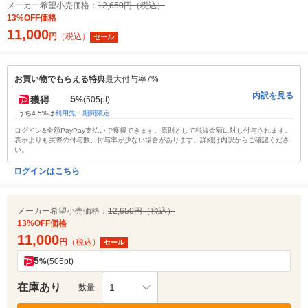
メーカー希望小売価格：
12,650円（税込）
13%OFF価格
11,000
円
（税込）
セール
お買い物でもらえる特典
最大付与率7%
内訳を見る
5
獲得
%
(505pt)
うち4.5%は
利用先・期間限定
ログイン&全額PayPay支払いで獲得できます。原則として税抜金額に対し付与されます。
表示よりも実際の付与数、付与率が少ない場合があります。詳細は内訳からご確認くださ
い。
ログインはこちら
メーカー希望小売価格：
12,650円（税込）
13%OFF価格
11,000
円
（税込）
セール
5
%
(505pt)
在庫あり
1
数量