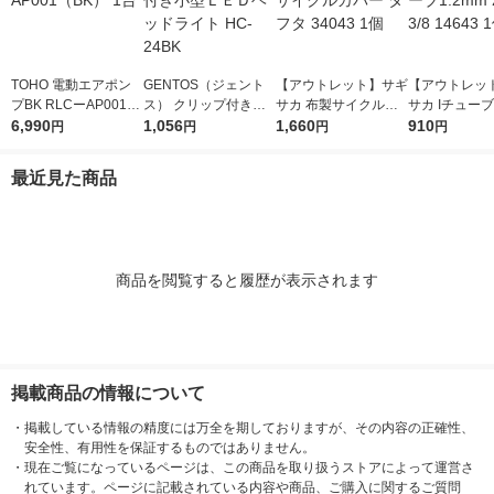
TOHO 電動エアポン
GENTOS（ジェント
【アウトレット】サギ
【アウトレッ
プBK RLCーAP001
ス） クリップ付き小
サカ 布製サイクルカ
サカ Iチューブ
（BK） 1台
6,990
型ＬＥＤヘッドライト
1,056
バー タフタ 34043 1
1,660
27×1-3/8 146
910
円
円
円
円
HC-24BK
個
最近見た商品
商品を閲覧すると履歴が表示されます
掲載商品の情報について
・
掲載している情報の精度には万全を期しておりますが、その内容の正確性、
安全性、有用性を保証するものではありません。
・
現在ご覧になっているページは、この商品を取り扱うストアによって運営さ
れています。ページに記載されている内容や商品、ご購入に関するご質問