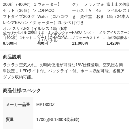
ペーパータオル 200組
【水・ミネラルウォー
HAKU（ハク） メラ
アイリスフーズ
（400枚） 1セット
ター】LOHACO Wate
ノフォーカスＩＶ 4
山の強炭酸水 
（36個） ソフトタイ
6,580
r（ロハコウォータ
490
5ｇ 資生堂 おまけ
11,000
レス 500ml 1
1,420
円
円
円
円
プ200 クレシアEFハ
ー）2L ラベルレス 1
付き
本入）
ンドタオル スリムEX
箱（5本入）（イチオ
商品説明
（イチオシ）
シ） オリジナル
ラクラク空気入れ。長時間使用が可能な18V仕様登場。空気圧を簡
単設定 。LEDライト付。バックライト付。ホース収納可能。各種ア
ダプタ収納可能。
商品仕様/スペック
メーカー品番
MP180DZ
質量
1700g(BL1860B装着時)