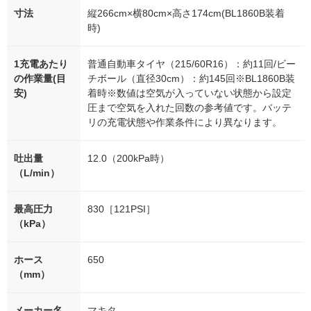
寸法
縦266cm×横80cm×高さ174cm(BL1860B装着
時)
1充電あたり
普通自動車タイヤ（215/60R16）：約11回/ビー
の作業量(目
チボール（直径30cm）：約145回※BL1860B装
安)
着時※数値は空気が入っていない状態から設定
圧まで空気を入れた回数の参考値です。バッテ
リの充電状態や作業条件により異なります。
吐出量
12.0（200kPa時）
（L/min）
最高圧力
830［121PSI］
（kPa）
ホース
650
（mm）
メーカー名
マキタ