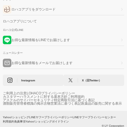
ロハコアプリをダウンロード
ロハコアプリについて
ロハコ公式LINE
お得な最新情報をLINEでお届けします
ニュースレター
お得な最新情報をメールでお届けします
Instagram
X（旧Twitter）
ご利用上の注意
LOHACOプライバシーポリシー
カスタマーハラスメントに対する基本方針
ご利用規約
アスクルのサイバーセキュリティ
特定商取引法に基づく表記
酒類販売管理者標識の掲示
古物営業法に基づく表記
医薬品の販売に関する表示
Yahoo!ショッピング
LINEヤフープライバシーポリシー
LINEヤフープライバシーセンター
利用規約
免責事項
Yahoo!ショッピングガイドライン
© LY Corporation