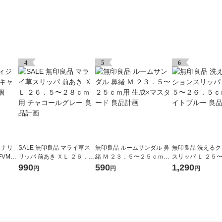
4
5
6
ョナリ
SALE 無印良品 マライ草ス
無印良品 ルームサンダル 鼻
無印良品 洗える
VMC-
リッパ 前あき ＸＬ ２６．
緒 Ｍ ２３．５〜２５ｃｍ用
スリッパ Ｌ ２５
５〜２８ｃｍ用 チャコール
生成×マスタード 良品計画
ｃｍ用 ライトブル
990
590
1,290
円
円
円
グレー 良品計画
画