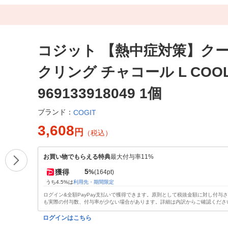
コジット 【熱中症対策】ク
クリング チャコール L COOL
969133918049 1個
ブランド：
COGIT
3,608
円
（税込）
お買い物でもらえる特典
最大付与率11%
5
獲得
%
(164pt)
うち4.5%は
利用先・期間限定
ログイン&全額PayPay支払いで獲得できます。原則として税抜金額に対し付与
も実際の付与数、付与率が少ない場合があります。詳細は内訳からご確認くださ
ログインはこちら