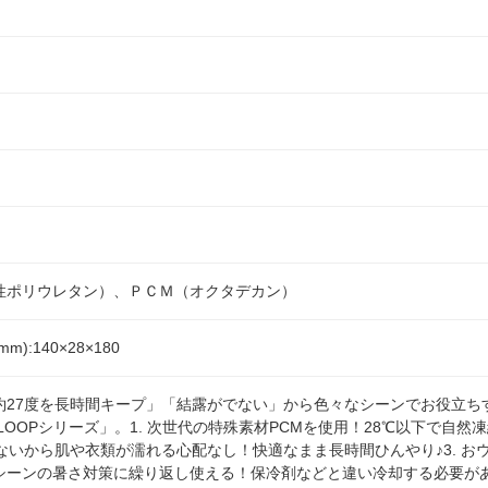
性ポリウレタン）、ＰＣＭ（オクタデカン）
):140×28×180
約27度を長時間キープ」「結露がでない」から色々なシーンでお役立ち
LOOPシリーズ」。1. 次世代の特殊素材PCMを使用！28℃以下で自
しないから肌や衣類が濡れる心配なし！快適なまま長時間ひんやり♪3. 
シーンの暑さ対策に繰り返し使える！保冷剤などと違い冷却する必要があ