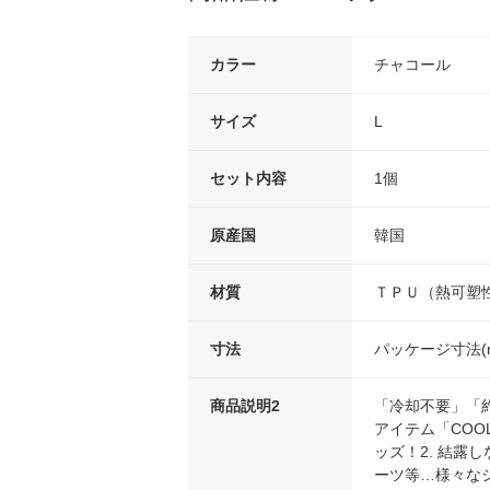
カラー
チャコール
サイズ
L
セット内容
1個
原産国
韓国
材質
ＴＰＵ（熱可塑
寸法
パッケージ寸法(mm
商品説明2
「冷却不要」「
アイテム「COO
ッズ！2. 結露
ーツ等…様々な