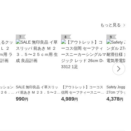
もっと見る
7
8
9
クッション
SALE 無印良品 イ草スリッ
【アウトレット】コーコス
Safety Jogg
〜２６．５
パ 前あき Ｍ ２３．５〜２５
信岡 セーフティースニーカ
27cm ブラック
ー 良品計
ｃｍ用 生成 良品計画
ーシングルマジック レッド
洗い可能 静電気
990
4,989
4,378
円
円
円
26cm D-3312 1足
27.0