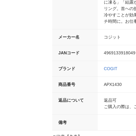
に凍る」「結露
リング。首への
冷やすことが効
チ時間に。お仕
メーカー名
コジット
JANコード
4969133918049
ブランド
COGIT
商品番号
APX1430
返品について
返品可
ご購入の際は、
備考