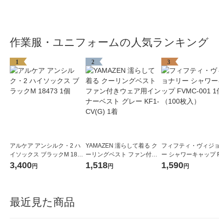
作業服・ユニフォームの人気ランキング
1
2
3
アルケア アンシルク・2 ハ
YAMAZEN 濡らして着る ク
フィフティ・ヴィジ
イソックス ブラックM 1847
ーリングベスト ファン付き
ー シャワーキャップ F
3 1個
ウェア用インナーベスト グ
001 1個（100枚入）
3,400
1,518
1,590
円
円
円
レー KF1-CV(G) 1着
最近見た商品