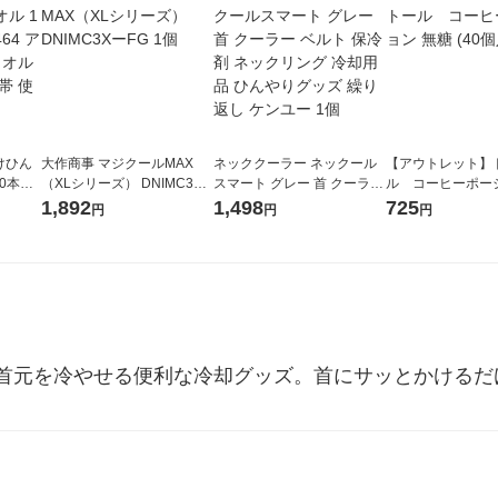
けひん
大作商事 マジクールMAX
ネッククーラー ネックール
【アウトレット】
0本入)
（XLシリーズ） DNIMC3X
スマート グレー 首 クーラー
ル コーヒーポー
冷却 冷
ーFG 1個
ベルト 保冷剤 ネックリング
糖 (40個入)1袋
1,892
1,498
725
円
円
円
ズ 携
冷却用品 ひんやりグッズ 繰
り返し ケンユー 1個
首元を冷やせる便利な冷却グッズ。首にサッとかけるだ