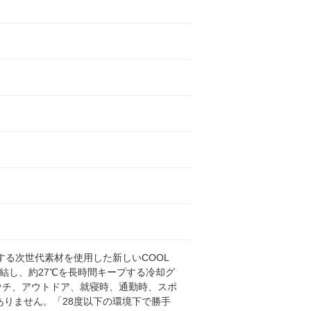
する次世代素材を使用した新しいCOOL
然凍結し、約27℃を長時間キープする冷却グ
おウチ、アウトドア、就寝時、通勤時、スポ
りません。「28度以下の環境下で勝手