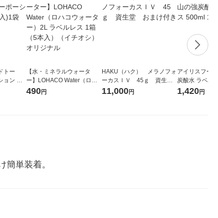
ドトー
【水・ミネラルウォータ
HAKU（ハク） メラノフォ
アイリスフーズ
ション 無
ー】LOHACO Water（ロハ
ーカスＩＶ 45ｇ 資生
炭酸水 ラベルレス
コウォーター）2L ラベルレ
堂 おまけ付き
箱（24本入）
490
11,000
1,420
円
円
円
ス 1箱（5本入）（イチオ
シ） オリジナル
け簡単装着。