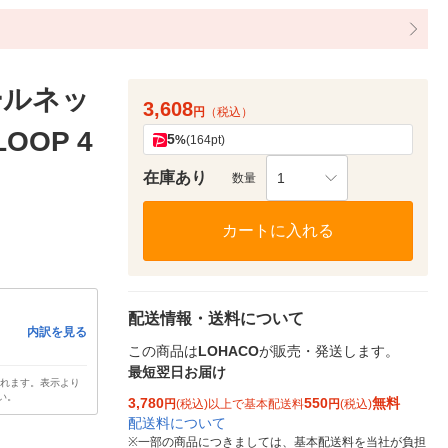
ールネッ
3,608
円
（税込）
OOP 4
5
%
(164pt)
在庫あり
1
数量
カートに入れる
配送情報・送料について
内訳を見る
この商品は
LOHACO
が販売・発送します。
最短翌日お届け
されます。表示より
い。
3,780
550
無料
円
(税込)以上で基本配送料
円
(税込)
配送料について
※
一部の商品につきましては、基本配送料を当社が負担