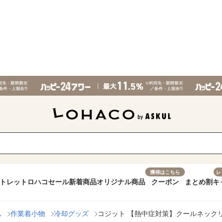
獲得はこちら
レ
トレット
ロハコセール
新着商品
オリジナル商品
クーポン
まとめ割
キ
ム
作業着小物
冷却グッズ
コジット 【熱中症対策】クールネックリング チ