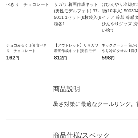
チョコみるく 1個 食べき
【アウトレット】ササガワ
ネッククーラー 首か
り チョコレート
着画作成キット(男性モデル
やり冷却タオル 1袋(1
フォト) 37-5011 1セット(8
50030464 アイデア 
162
812
598
円
円
円
枚袋入(8種各1
感タオル ひんやりグッ
帯 使い捨て
商品説明
暑さ対策に最適なクールリング。
商品仕様/スペック