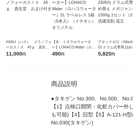
HAKU（ハク） メラノフォ
【水・ミネラルウォータ
アタックゼロ（Attack
ーカスＩＶ 45ｇ 資生
ー】LOHACO Water（ロハ
O) ドラム式専用 詰め
堂 おまけ付き
コウォーター）2L ラベルレ
ガジャンボ 2300g 1
11,000
490
5,820
円
円
円
ス 1箱（5本入）（イチオ
（2個入) 洗濯洗剤 花
シ） オリジナル
商品説明
●タキゲン No.300、No.500、
【1】点検口開閉・化粧カバー外し(リン
も可能)【4】旧型【5】A-121-H型
No.030(タキゲン)