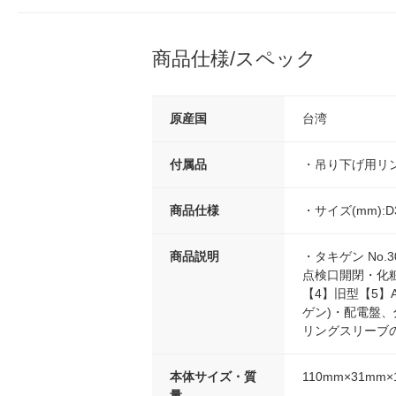
商品仕様/スペック
原産国
台湾
付属品
・吊り下げ用リ
商品仕様
・サイズ(mm):D
商品説明
・タキゲン No.
点検口開閉・化粧カ
【4】旧型【5】A-
ゲン)・配電盤
リングスリーブ
本体サイズ・質
110mm×31mm×
量