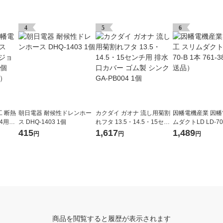
4
5
6
 断熱
朝日電器 耐候性ドレンホー
カクダイ ガオナ 流し用菊割
因幡電機産業 因幡
4用ホ
ス DHQ-1403 1個
れフタ 13.5・14.5・15セン
ムダクトLD LD-70-
4H 1
チ用 排水口カバー ゴム製 シ
1-3890（直送品）
415
1,617
1,489
円
円
円
品）
ンク GA-PB004 1個
商品を閲覧すると履歴が表示されます