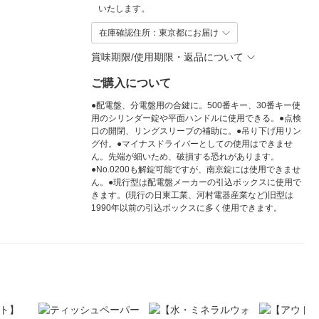
いたします。
在庫確認住所：東京都にお届け
賞味期限/使用期限・返品について
ご購入について
●配電盤、分電盤用の合鍵に。500番キー、30番キー使
用のシリンダー錠や平面ハンドルに使用できる。●点検
口の開閉、リングスリーブの補助に。●吊り下げ用リン
グ付。●マイナスドライバーとしての使用はできませ
ん。先端が細いため、破損する恐れがあります。
●No.0200も解錠可能ですが、南京錠には使用できませ
ん。●現行型は配電盤メーカーの引込ボックスに使用で
きます。(現行の日東工業、河村電器産業など)旧型は
1990年以前の引込ボックスに多く使用できます。