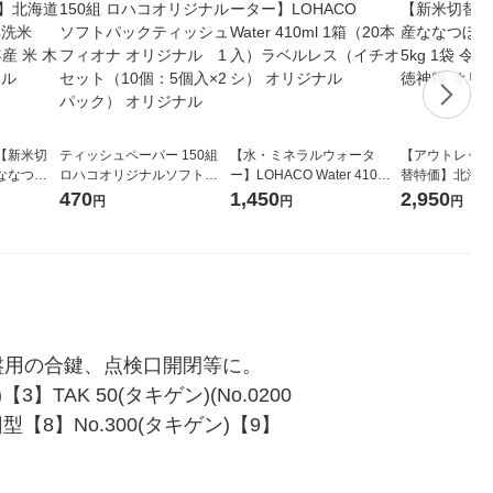
【新米切
ティッシュペーパー 150組
【水・ミネラルウォータ
【アウトレット
ななつぼ
ロハコオリジナルソフトパ
ー】LOHACO Water 410ml
替特価】北海道
袋 令和7年産
ックティッシュ フィオナ オ
1箱（20本入）ラベルレス
し 精白米 5kg
470
1,450
2,950
円
円
円
ジナル
リジナル 1セット（10個：
（イチオシ） オリジナル
米 木徳神糧 オ
5個入×2パック） オリジナ
ル
盤、分電盤用の合鍵、点検口開閉等に。
TAK 50(タキゲン)(No.0200
型【8】No.300(タキゲン)【9】