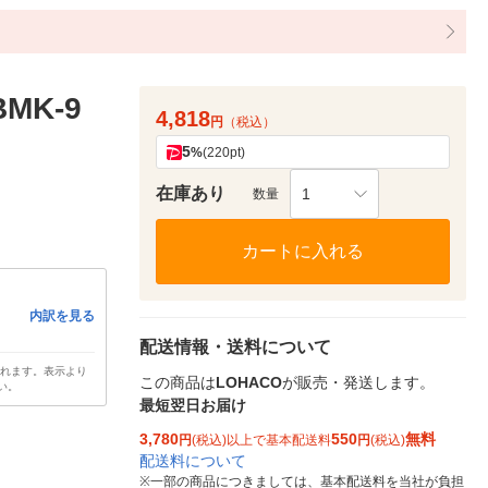
MK-9
4,818
円
（税込）
5
%
(220pt)
在庫あり
1
数量
カートに入れる
内訳を見る
配送情報・送料について
されます。表示より
この商品は
LOHACO
が販売・発送します。
い。
最短翌日お届け
3,780
550
無料
円
(税込)以上で基本配送料
円
(税込)
配送料について
※
一部の商品につきましては、基本配送料を当社が負担