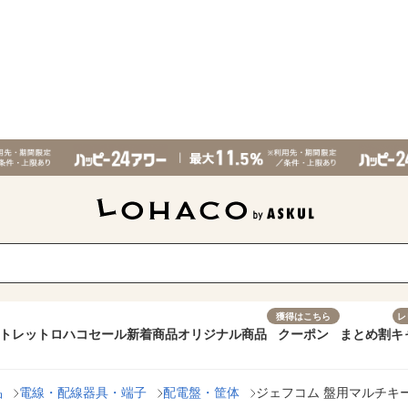
獲得はこちら
レ
トレット
ロハコセール
新着商品
オリジナル商品
クーポン
まとめ割
キ
品
電線・配線器具・端子
配電盤・筐体
ジェフコム 盤用マルチキー 