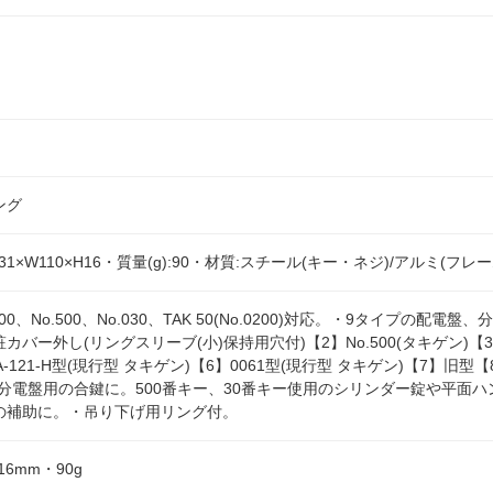
ング
31×W110×H16・質量(g):90・材質:スチール(キー・ネジ)/アルミ(フレー
300、No.500、No.030、TAK 50(No.0200)対応。・9タイプの
バー外し(リングスリーブ(小)保持用穴付)【2】No.500(タキゲン)【3】TA
121-H型(現行型 タキゲン)【6】0061型(現行型 タキゲン)【7】旧型【8】
、分電盤用の合鍵に。500番キー、30番キー使用のシリンダー錠や平面
の補助に。・吊り下げ用リング付。
16mm・90g