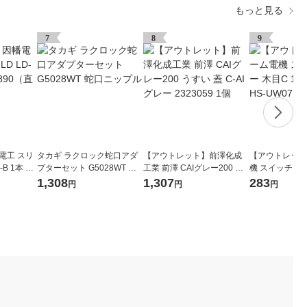
もっと見る
7
8
9
電工 スリ
タカギ ラクロック蛇口アダ
【アウトレット】前澤化成
【アウトレット
B 1本 76
プターセット G5028WT 蛇
工業 前澤 CAIグレー200 う
機 スイッチカバ
口ニップル
すい 蓋 C-AI グレー 232305
コ用 OHM HS-
1,308
1,307
283
円
円
円
9 1個