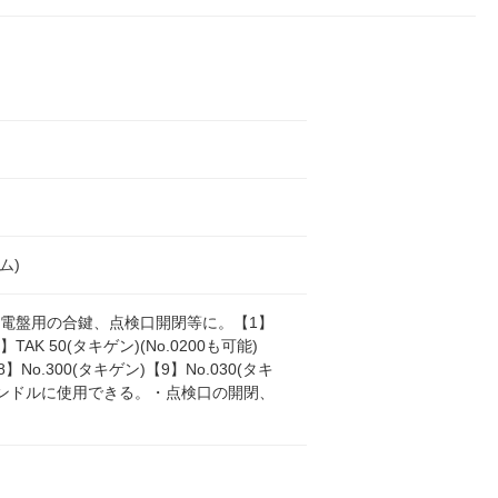
ム)
配電盤、分電盤用の合鍵、点検口開閉等に。【1】
K 50(タキゲン)(No.0200も可能)
No.300(タキゲン)【9】No.030(タキ
ハンドルに使用できる。・点検口の開閉、