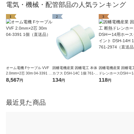
電気・機械・配管部品の人気ランキング
1
2
3
オーム電機 Fケーブル VVF
因幡電機産業 因幡電工 本体
因幡電機産業 因幡電工
2.0mm×2芯 30m 04-3391 1
カフス DSH-14C 1個 761-2
ドレンホースDSHー1
個（直送品）
966（直送品）
ースジョイント DSH-1
8,567
134
118
円
円
円
個 761-2974（直送
最近見た商品