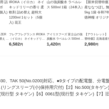
 ZER
フレアフレグランス IROKA
アイリスフーズ 富士山の強
【アウトレット】
替え メ
（イロカ） ネイキッドリリ
炭酸水 ラベルレス 500ml 1
替特価】北海道産
セット
ーの香り 柔軟剤 詰め替え 超
箱（24本入）
し 無洗米 5kg 1
6,582
1,420
2,980
円
円
円
王
特大 1200ml 1セット（5個
米 木徳神糧 オリ
入) 花王
No.030、TAK 50(No.0200)対応。●9タイプの配電
グスリーブ(小)保持用穴付)【2】No.500(タキゲン)【3】
(現行型 タキゲン)【6】0061型(現行型 タキゲン)【7】旧