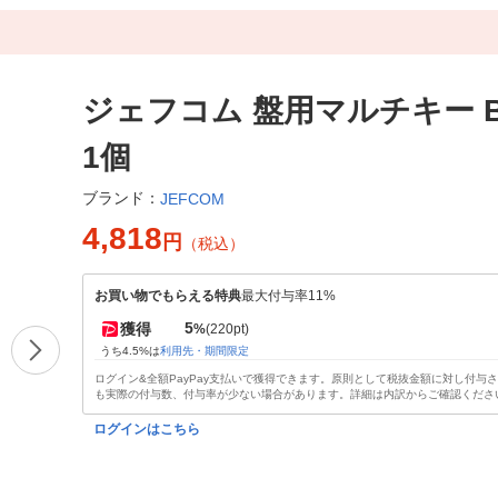
ジェフコム 盤用マルチキー B
1個
ブランド：
JEFCOM
4,818
円
（税込）
お買い物でもらえる特典
最大付与率11%
5
獲得
%
(220pt)
うち4.5%は
利用先・期間限定
ログイン&全額PayPay支払いで獲得できます。原則として税抜金額に対し付与
も実際の付与数、付与率が少ない場合があります。詳細は内訳からご確認くださ
ログインはこちら