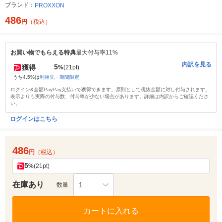
ブランド：
PROXXON
486
円
（税込）
お買い物でもらえる特典
最大付与率11%
内訳を見る
5
獲得
%
(21pt)
うち4.5%は
利用先・期間限定
ログイン&全額PayPay支払いで獲得できます。原則として税抜金額に対し付与されます。
表示よりも実際の付与数、付与率が少ない場合があります。詳細は内訳からご確認くださ
い。
ログインはこちら
486
円
（税込）
5
%
(21pt)
在庫あり
1
数量
カートに入れる