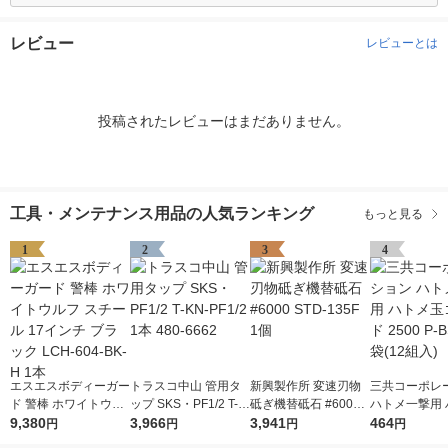
レビュー
レビューとは
投稿されたレビューはまだありません。
工具・メンテナンス用品の人気ランキング
もっと見る
1
2
3
4
エスエスボディーガー
トラスコ中山 管用タ
新興製作所 変速刃物
三共コーポレ
ド 警棒 ホワイトウル
ップ SKS・PF1/2 T-K
砥ぎ機替砥石 #6000
ハトメ一撃用 
フ スチール 17インチ
9,380
N-PF1/2 1本 480-666
3,966
STD-135F 1個
3,941
玉ゴールド 250
464
円
円
円
円
ブラック LCH-604-B
2
SD 1袋(12組入