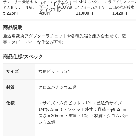
サントリー 天然水 Ｓ
【水・ミネラルウォー
HAKU（ハク） メラ
アイリスフーズ
ＰＡＲＫＬＩＮＧ ラ
ター】LOHACO Wate
ノフォーカスＩＶ 4
山の強炭酸水 
ベルレス 500ml 1セッ
5,225
r（ロハコウォータ
490
5ｇ 資生堂 おまけ
11,000
レス 500ml 1
1,420
円
円
円
円
ト（48本）
ー）2L ラベルレス 1
付き
本入）
箱（5本入）（イチオ
商品説明
シ） オリジナル
差込角変換アダプターラチェットや各種先端と組み合わせて、確
実・スピーディーな作業が可能
商品仕様/スペック
サイズ
六角ビット→1/4
材質
クロムバナジウム鋼
仕様
・サイズ：六角ビット→1/4 ・差込角サイズ：
1/4"(6.3mm) ・ソケット外寸：直径＝φ8.2mm
長さ＝30mm ・重量：10g ・材質：クロムバナ
ジウム鋼