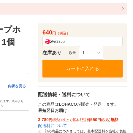
ープホ
640
円
（税込）
 1個
5
%
(28pt)
在庫あり
1
数量
カートに入れる
内訳を見る
配送情報・送料について
されます。表示より
この商品は
LOHACO
が販売・発送します。
い。
最短翌日お届け
3,780
550
無料
円
(税込)以上で基本配送料
円
(税込)
配送料について
※
一部の商品につきましては、基本配送料を当社が負担