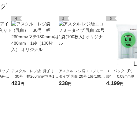
ング
4
5
6
ラップ
アスクル レジ袋（乳白）
アスクル レジ袋エコノミー
ユニパック（R）
AP-HT
30号 幅260mm×マチ130
タイプ 乳白 20号 1袋(100枚
袋） 0.08mm厚 
mm×縦480mm 1袋（100
入) オリジナル
340×480mm 1
423
238
4,199
円
円
円
枚入） オリジナル
枚入） 生産日本
ニチ