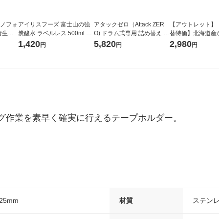
ラノフォ
アイリスフーズ 富士山の強
アタックゼロ（Attack ZER
【アウトレット】
資生
炭酸水 ラベルレス 500ml 1
O) ドラム式専用 詰め替え メ
替特価】北海道産
箱（24本入）
ガジャンボ 2300g 1セット
し 無洗米 5kg 1
1,420
5,820
2,980
円
円
円
（2個入) 洗濯洗剤 花王
米 木徳神糧 オリ
グ作業を素早く確実に行えるテープホルダー。
25mm
材質
ステンレ