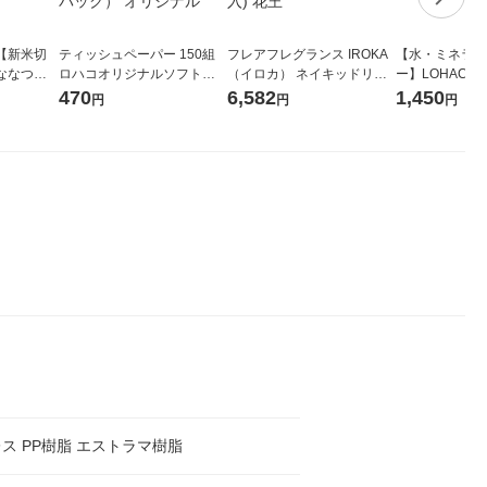
【新米切
ティッシュペーパー 150組
フレアフレグランス IROKA
【水・ミネラル
ななつぼ
ロハコオリジナルソフトパ
（イロカ） ネイキッドリリ
ー】LOHACO Wa
袋 令和7年産
ックティッシュ フィオナ オ
ーの香り 柔軟剤 詰め替え 超
1箱（20本入
470
6,582
1,450
円
円
円
ジナル
リジナル 1セット（10個：
特大 1200ml 1セット（5個
（イチオシ） 
5個入×2パック） オリジナ
入) 花王
ル
ス PP樹脂 エストラマ樹脂