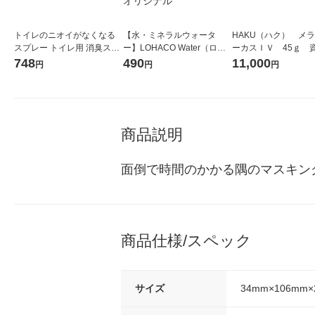
トイレのニオイがなくなる
【水・ミネラルウォータ
HAKU（ハク） メ
スプレー トイレ用 消臭スプ
ー】LOHACO Water（ロハ
ーカスＩＶ 45ｇ 
レー 250回分 無香性 52ml 1
コウォーター）2L ラベルレ
堂 おまけ付き
748
490
11,000
円
円
円
本 大日本除虫菊 限定
ス 1箱（5本入）（イチオ
シ） オリジナル
商品説明
面倒で時間のかかる隅のマスキン
商品仕様/スペック
サイズ
34mm×106mm×