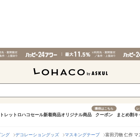
獲得はこちら
レ
トレット
ロハコセール
新着商品
オリジナル商品
クーポン
まとめ割
キ
ピング
デコレーショングッズ
マスキングテープ
富田刃物 仁作 マ