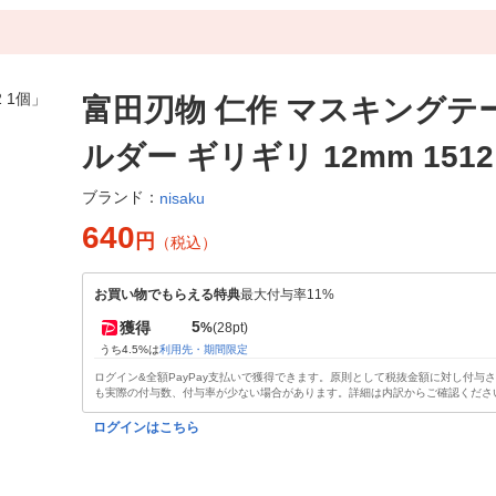
富田刃物 仁作 マスキングテ
ルダー ギリギリ 12mm 1512
ブランド：
nisaku
640
円
（税込）
お買い物でもらえる特典
最大付与率11%
5
獲得
%
(28pt)
うち4.5%は
利用先・期間限定
ログイン&全額PayPay支払いで獲得できます。原則として税抜金額に対し付与
も実際の付与数、付与率が少ない場合があります。詳細は内訳からご確認くださ
ログインはこちら