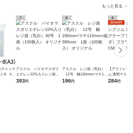
もっと見る
7
8
9
30%OFF
（チャック
アスクル バイオマスポリ
アスクル レジ袋（乳白）
【アウトレット
L-8 A3
エチレン10%入りレジ袋
12号 幅180mm×マチ110
ム 透明マスキン
袋（100
（乳白）30号 1袋（100枚
mm×縦380mm 1袋（100
DA（ソーダ）フ
393
196
284
円
円
円
社 セイ
入） オリジナル
枚入） オリジナル
mm CMT15-01