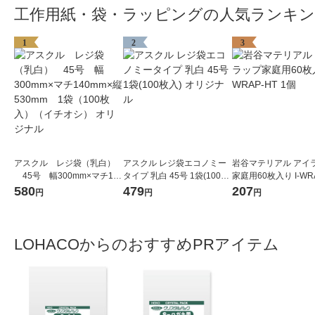
工作用紙・袋・ラッピングの人気ランキ
1
2
3
アスクル レジ袋（乳白）
アスクル レジ袋エコノミー
岩谷マテリアル アイ
45号 幅300mm×マチ140
タイプ 乳白 45号 1袋(100枚
家庭用60枚入り I-WR
mm×縦530mm 1袋（100
入) オリジナル
1個
580
479
207
円
円
円
枚入）（イチオシ） オリジ
ナル
LOHACOからのおすすめPRアイテム