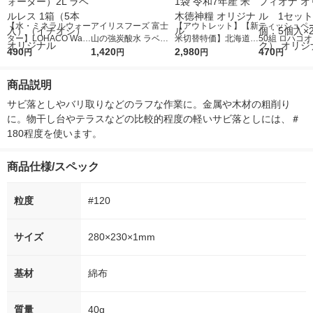
【水・ミネラルウォー
アイリスフーズ 富士
【アウトレット】【新
ティッシュペー
ター】LOHACO Wate
山の強炭酸水 ラベル
米切替特価】北海道産
50組 ロハコ
r（ロハコウォータ
490
レス 500ml 1箱（24
1,420
ななつぼし 無洗米 5k
2,980
ルソフトパッ
470
円
円
円
円
ー）2L ラベルレス 1
本入）
g 1袋 令和7年産 米 木
シュ フィオナ
箱（5本入）（イチオ
徳神糧 オリジナル
ナル 1セット
商品説明
シ） オリジナル
個：5個入×2
オリジナル
サビ落としやバリ取りなどのラフな作業に。金属や木材の粗削り
に。物干し台やテラスなどの比較的程度の軽いサビ落としには、＃
180程度を使います。
商品仕様/スペック
粒度
#120
サイズ
280×230×1mm
基材
綿布
質量
40g