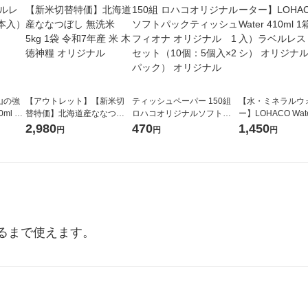
山の強
【アウトレット】【新米切
ティッシュペーパー 150組
【水・ミネラルウ
ml 1
替特価】北海道産ななつぼ
ロハコオリジナルソフトパ
ー】LOHACO Wate
し 無洗米 5kg 1袋 令和7年産
ックティッシュ フィオナ オ
1箱（20本入）ラ
2,980
470
1,450
円
円
円
米 木徳神糧 オリジナル
リジナル 1セット（10個：
（イチオシ） オ
5個入×2パック） オリジナ
ル
るまで使えます。