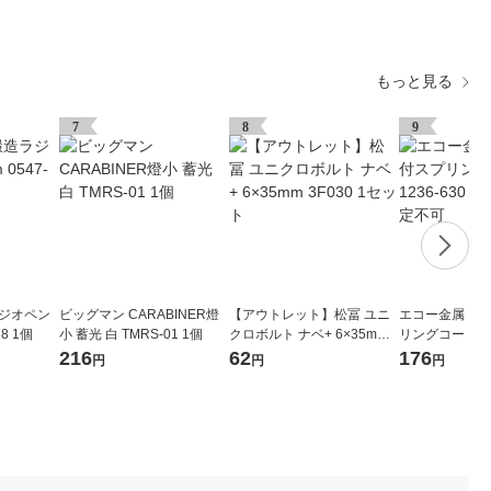
もっと見る
7
8
9
ラジオペン
ビッグマン CARABINER燈
【アウトレット】松冨 ユニ
エコー金属 カ
88 1個
小 蓄光 白 TMRS-01 1個
クロボルト ナベ+ 6×35mm 3
リングコード 123
F030 1セット
個 ※色指定不
216
62
176
円
円
円