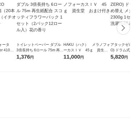
ォータ
トイレットペーパー ダブル
HAKU（ハク） メラノフォ
アタックゼロ（At
r 410ml
3倍長持ち 6ロール 75m 再生
ーカスＩＶ 45ｇ 資生
O) ドラム式専
ベルレス
紙配合 スコッティフラワー
堂 おまけ付き
ガジャンボ 230
1,376
11,000
5,820
円
円
円
リジナル
パック 1セット（2パック12
（2個入) 洗濯
ロール入）花の香り