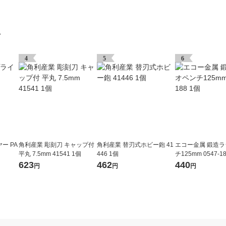
グ
4
5
6
ー PA
角利産業 彫刻刀 キャップ付
角利産業 替刃式ホビー鉋 41
エコー金属 鍛造
平丸 7.5mm 41541 1個
446 1個
チ125mm 0547-1
623
462
440
円
円
円