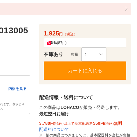
13005
1,925
円
（税込）
5
%
(87pt)
在庫あり
1
数量
カートに入れる
内訳を見る
配送情報・送料について
されます。表示より
この商品は
LOHACO
が販売・発送します。
い。
最短翌日お届け
3,780
550
無料
円
(税込)以上で基本配送料
円
(税込)
配送料について
※
一部の商品につきましては、基本配送料を当社が負担