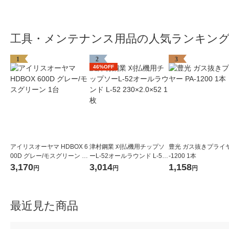
工具・メンテナンス用品の人気ランキン
1
2
3
46%OFF
アイリスオーヤマ HDBOX 6
津村鋼業 刈払機用チップソ
豊光 ガス抜きプライヤ
00D グレー/モスグリーン 1
ーL-52オールラウンド L-52
-1200 1本
台
230×2.0×52 1枚
3,170
3,014
1,158
円
円
円
最近見た商品