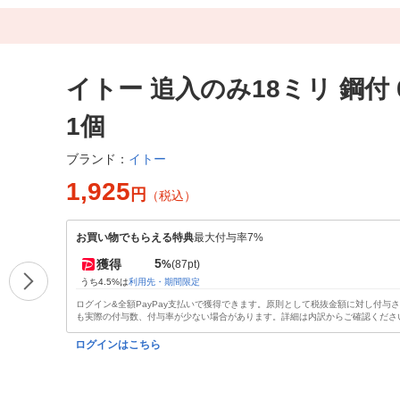
イトー 追入のみ18ミリ 鋼付 0
1個
イトー
ブランド：
1,925
円
（税込）
お買い物でもらえる特典
最大付与率7%
5
獲得
%
(87pt)
うち4.5%は
利用先・期間限定
ログイン&全額PayPay支払いで獲得できます。原則として税抜金額に対し付与
も実際の付与数、付与率が少ない場合があります。詳細は内訳からご確認くださ
ログインはこちら