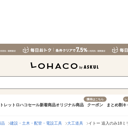
獲得はこちら
レ
トレット
ロハコセール
新着商品
オリジナル商品
クーポン
まとめ割
キ
用品
建設・土木・配管・電設工具
大工道具
イトー 追入のみ18ミリ 