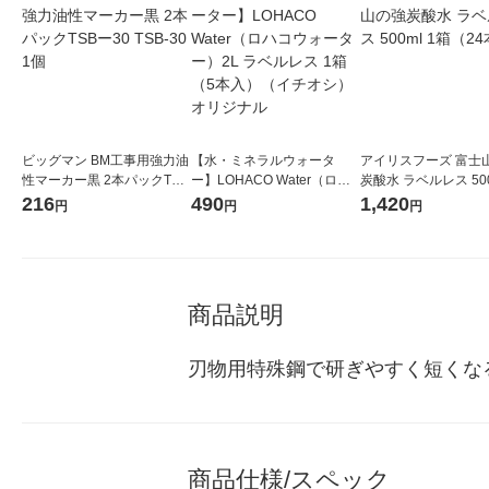
ビッグマン BM工事用強力油
【水・ミネラルウォータ
アイリスフーズ 富士
性マーカー黒 2本パックTSB
ー】LOHACO Water（ロハ
炭酸水 ラベルレス 500
ー30 TSB-30 1個
コウォーター）2L ラベルレ
箱（24本入）
216
490
1,420
円
円
円
ス 1箱（5本入）（イチオ
シ） オリジナル
商品説明
刃物用特殊鋼で研ぎやすく短くな
商品仕様/スペック