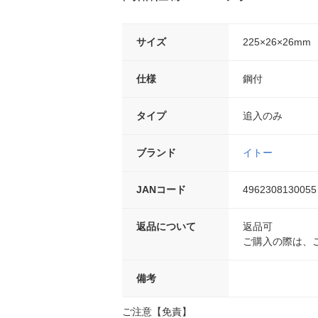
サイズ
225×26×26mm
仕様
鋼付
タイプ
追入のみ
ブランド
イトー
JANコード
4962308130055
返品について
返品可
ご購入の際は、
備考
ご注意【免責】