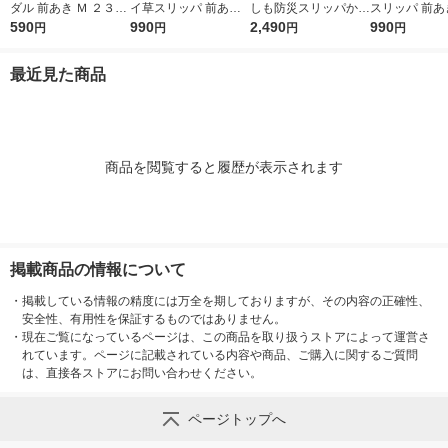
ダル 前あき Ｍ ２３．
イ草スリッパ 前あき
しも防災スリッパかか
スリッパ 前あき
５〜２５ｃｍ用 生成×
590
Ｍ ２３．５〜２５ｃ
990
と付き Ｍ ２３．５〜
2,490
５〜２６．５
990
円
円
円
円
マスタード 良品計画
ｍ用 チャコールグレ
２５ｃｍ用 グレー 良
チャコールグレ
ー 良品計画
品計画
品計画
最近見た商品
商品を閲覧すると履歴が表示されます
掲載商品の情報について
・
掲載している情報の精度には万全を期しておりますが、その内容の正確性、
安全性、有用性を保証するものではありません。
・
現在ご覧になっているページは、この商品を取り扱うストアによって運営さ
れています。ページに記載されている内容や商品、ご購入に関するご質問
は、直接各ストアにお問い合わせください。
ページトップへ