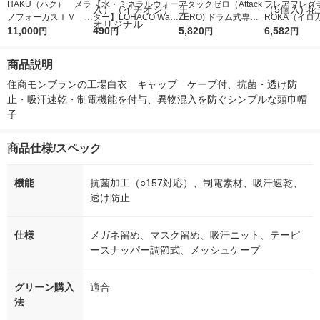
HAKU（ハク） メラ
【水・ミネラルウォー
アタックゼロ（Attack
フレアフレグラ
ノフォーカスＩＶ 4
ター】LOHACO Wate
ZERO) ドラム式専用
ROKA（イロ
5ｇ 資生堂 おまけ
11,000
r（ロハコウォータ
490
詰め替え メガジャン
5,820
イキッドリリ
6,582
円
円
円
円
付き
ー）2L ラベルレス 1
ボ 2300g 1セット（2
柔軟剤 詰め替
箱（5本入）（イチオ
個入) 洗濯洗剤 花王
大 1200ml 
商品説明
シ） オリジナル
（5個入) 花王
住商モンブランの工場白衣　キャップ　ケープ付、抗菌・透け防
止・吸汗速乾・制電機能を付与、異物混入を防ぐシンプルな頭巾帽
子
商品仕様/スペック
機能
抗菌加工（○157対応）、制電素材、吸汗速乾、
透け防止
仕様
メガネ留め、マスク留め、吸汗ニット、テーピ
ースナッパー調節式、メッシュケープ
グリーン購入
適合
法