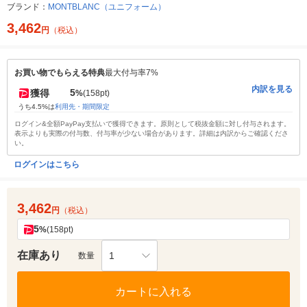
ブランド：
MONTBLANC（ユニフォーム）
3,462
円
（税込）
お買い物でもらえる特典
最大付与率7%
内訳を見る
5
獲得
%
(158pt)
うち4.5%は
利用先・期間限定
ログイン&全額PayPay支払いで獲得できます。原則として税抜金額に対し付与されます。
表示よりも実際の付与数、付与率が少ない場合があります。詳細は内訳からご確認くださ
い。
ログインはこちら
3,462
円
（税込）
5
%
(158pt)
在庫あり
1
数量
カートに入れる