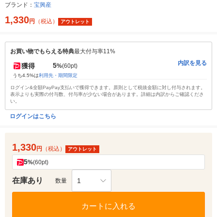
ブランド：
宝興産
1,330
円
（税込）
アウトレット
お買い物でもらえる特典
最大付与率11%
内訳を見る
5
獲得
%
(60pt)
うち4.5%は
利用先・期間限定
ログイン&全額PayPay支払いで獲得できます。原則として税抜金額に対し付与されます。
表示よりも実際の付与数、付与率が少ない場合があります。詳細は内訳からご確認くださ
い。
ログインはこちら
1,330
円
（税込）
アウトレット
5
%
(60pt)
在庫あり
1
数量
カートに入れる