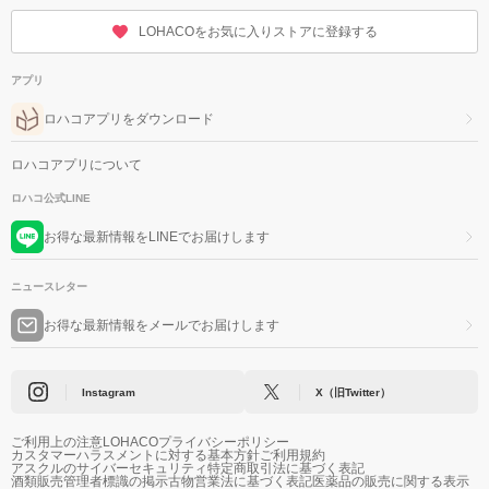
LOHACOをお気に入りストアに登録する
アプリ
ロハコアプリをダウンロード
ロハコアプリについて
ロハコ公式LINE
お得な最新情報をLINEでお届けします
ニュースレター
お得な最新情報をメールでお届けします
Instagram
X（旧Twitter）
ご利用上の注意
LOHACOプライバシーポリシー
カスタマーハラスメントに対する基本方針
ご利用規約
アスクルのサイバーセキュリティ
特定商取引法に基づく表記
酒類販売管理者標識の掲示
古物営業法に基づく表記
医薬品の販売に関する表示