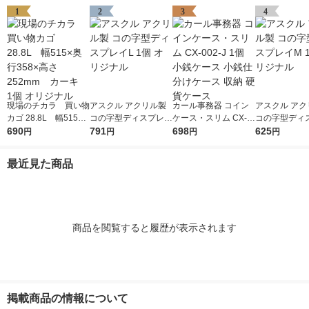
1
2
3
4
現場のチカラ 買い物
アスクル アクリル製
カール事務器 コイン
アスクル アク
カゴ 28.8L 幅515×
コの字型ディスプレイ
ケース・スリム CX-0
コの字型ディ
奥行358×高さ252mm
690
L 1個 オリジナル
791
02-J 1個 小銭ケース
698
M 1個 オリジ
625
円
円
円
円
カーキ 1個 オリジ
小銭仕分けケース 収
ナル
納 硬貨ケース
最近見た商品
商品を閲覧すると履歴が表示されます
掲載商品の情報について