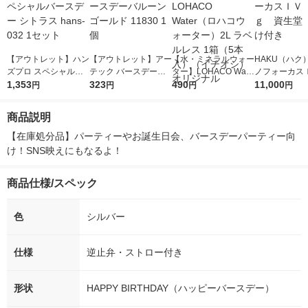
【アウトレット】ハン
【アウトレット】アー
【水・ミネラルウォー
HAKU（ハク
ズプロ スペシャルバ
テック バースデーバ
ター】LOHACO Wate
ノフォーカス
ースデー シトラス ha
1,353
ルーン ゴールド 1183
323
r（ロハコウォータ
490
5ｇ 資生堂
11,000
円
円
円
円
ns-032 1セット
0 1個
ー）2L ラベルレス 1
付き
箱（5本入）（イチオ
商品説明
シ） オリジナル
【在庫処分品】パーティーやお誕生日会、バースデーパーティー向
け！SNS映えにもなるよ！
商品仕様/スペック
色
シルバー
仕様
逆止弁・ストロー付き
形状
HAPPY BIRTHDAY（ハッピーバースデー）