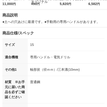
5ｇ 資生堂 おまけ
11,000
r（ロハコウォータ
490
詰め替え メガジャン
5,820
イキッドリリ
6,582
円
円
円
円
付き
ー）2L ラベルレス 1
ボ 2300g 1セット（2
柔軟剤 詰め替
箱（5本入）（イチオ
個入) 洗濯洗剤 花王
大 1200ml 
商品説明
シ） オリジナル
（5個入) 花王
●土への穴あけに最適です。●手動用の専用ハンドルがあります。
商品仕様/スペック
サイズ
15
適合機種
専用ハンドル・電気ドリル
その他1
軸形状（径ｍｍ）/三本溝(10mm)
材質 ※お手
普通鋼
元に届いた商
品を必ずご確
認ください