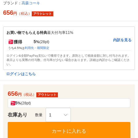
ブランド：
高森コーキ
656
円
（税込）
アウトレット
お買い物でもらえる特典
最大付与率11%
内訳を見る
5
獲得
%
(28pt)
うち4.5%は
利用先・期間限定
ログイン&全額PayPay支払いで獲得できます。原則として税抜金額に対し付与されます。
表示よりも実際の付与数、付与率が少ない場合があります。詳細は内訳からご確認くださ
い。
ログインはこちら
656
円
（税込）
アウトレット
5
%
(28pt)
在庫あり
1
数量
カートに入れる