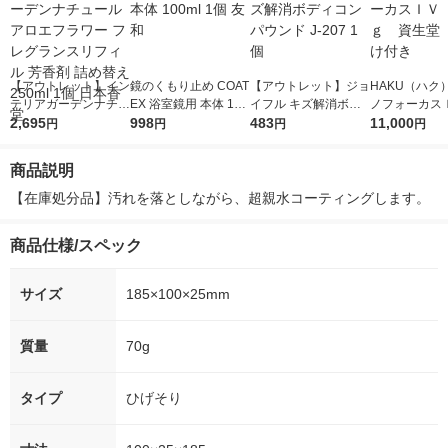
【アウトレット】イン
鏡のくもり止め COAT
【アウトレット】ジョ
HAKU（ハク
テリアガーデンナチュ
EX 浴室鏡用 本体 100
イフル キズ解消ボデ
ノフォーカス
ール アロエフラワー
2,695
ml 1個 友和
998
ィコンパウンド J-207
483
5ｇ 資生堂
11,000
円
円
円
円
フレグランスリフィル
1個
付き
芳香剤 詰め替え 250
商品説明
ml 1個 日本香堂
【在庫処分品】汚れを落としながら、超親水コーティングします。
商品仕様/スペック
サイズ
185×100×25mm
質量
70g
タイプ
ひげそり