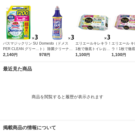
バスマジックリン SU
Domesto（ドメス
エリエールキレキラ！
エリエール キ
PER CLEAN グリーン
ト） 除菌クリーナー
1枚で徹底トイレお掃
ラ！1枚で徹
ハーブ 詰め替え 超特
2,140
本体 500ml １セット
978
除シート シトラスミ
1,100
おそうじシート
1,100
円
円
円
円
大 1200ml 1セット
（3本） 【ウイルス対
ント 詰替 1セット（3
ズ 詰め替え 
（3個） 花王
策】【次亜塩素酸ナト
個）除菌99.9％ 大王
（3パック） 除
最近見た商品
リウム】 ユニリーバ
製紙（イチオシ）
9％・消臭・
臭 大王製紙
商品を閲覧すると履歴が表示されます
掲載商品の情報について