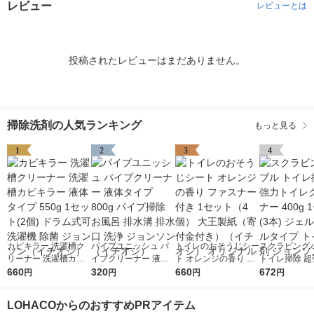
レビュー
レビューとは
投稿されたレビューはまだありません。
掃除洗剤の人気ランキング
もっと見る
1
2
3
4
カビキラー 洗濯槽ク
パイプユニッシュ パ
トイレのおそうじシー
スクラビング
リーナー 洗濯槽カビ
イプクリーナー 液体
ト オレンジの香り フ
トイレ掃除 超
キラー 液体タイプ 55
660
タイプ 800g パイプ掃
320
ァスナー付き 1セット
660
イレクリーナー 
672
円
円
円
円
0g 1セット(2個) ドラ
除 お風呂 排水溝 排水
（4個） 大王製紙（寄
1セット(3本)
ム式可 洗濯機 除菌 ジ
口 洗浄 ジョンソン
付金付き）（イチオ
ボトルタイプ 
LOHACOからのおすすめPRアイテム
ョンソン（イチオシ）
（イチオシ）
シ） オリジナル
洗剤 ジョンソ