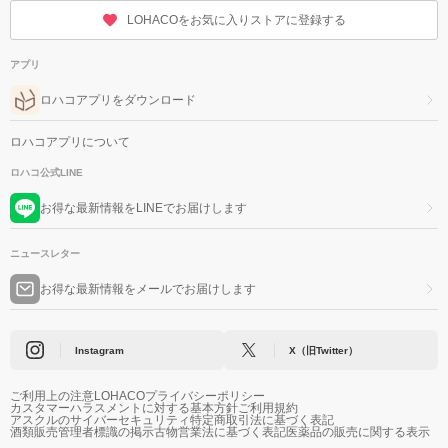
LOHACOをお気に入りストアに登録する
アプリ
ロハコアプリをダウンロード
ロハコアプリについて
ロハコ公式LINE
お得な最新情報をLINEでお届けします
ニュースレター
お得な最新情報をメールでお届けします
Instagram
X（旧Twitter）
ご利用上の注意
LOHACOプライバシーポリシー
カスタマーハラスメントに対する基本方針
ご利用規約
アスクルのサイバーセキュリティ
特定商取引法に基づく表記
酒類販売管理者標識の掲示
古物営業法に基づく表記
医薬品の販売に関する表示