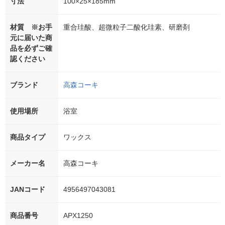
寸法
100×25×185mm
材質 ※お手
重合珪酸、超微粒子二酸化珪素、研磨剤
元に届いた商
品を必ずご確
認ください
ブランド
高森コーキ
使用場所
浴室
商品タイプ
ワックス
メーカー名
高森コーキ
JANコード
4956497043081
商品番号
APX1250