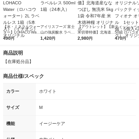
【水・ミネラルウォー
アイリスフーズ 富士
【アウトレット】【新
ティッシュペー
ター】LOHACO Wate
山の強炭酸水 ラベル
米切替特価】北海道産
50組 ロハコ
r（ロハコウォータ
490
レス 500ml 1箱（24
1,420
ななつぼし 無洗米 5k
2,980
ルソフトパッ
470
円
円
円
円
ー）2L ラベルレス 1
本入）
g 1袋 令和7年産 米 木
シュ フィオナ
箱（5本入）（イチオ
徳神糧 オリジナル
ナル 1セット
商品説明
シ） オリジナル
個：5個入×2
オリジナル
【在庫処分品】
商品仕様/スペック
カラー
ホワイト
サイズ
M
機能
イージーケア