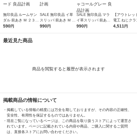
無印良品 ルームサン
SALE 無印良品 イ草
SALE 無印良品 マラ
【アウトレッ
ダル 前あき Ｍ ２３．
スリッパ 前あき Ｍ ２
イ草スリッパ 前あき
電工 ねじクラ
５〜２５ｃｍ用 生成×
590
３．５〜２５ｃｍ用
990
Ｍ ２３．５〜２５ｃ
990
-43-JAN-BP 
4,511
円
円
円
円
マスタード 良品計画
生成 良品計画
ｍ用 チャコールグレ
ー 良品計画
最近見た商品
商品を閲覧すると履歴が表示されます
掲載商品の情報について
・
掲載している情報の精度には万全を期しておりますが、その内容の正確性、
安全性、有用性を保証するものではありません。
・
現在ご覧になっているページは、この商品を取り扱うストアによって運営さ
れています。ページに記載されている内容や商品、ご購入に関するご質問
は、直接各ストアにお問い合わせください。