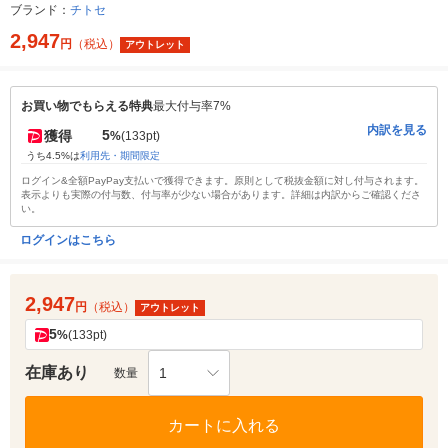
ブランド：
チトセ
2,947
円
（税込）
アウトレット
お買い物でもらえる特典
最大付与率7%
内訳を見る
5
獲得
%
(133pt)
うち4.5%は
利用先・期間限定
ログイン&全額PayPay支払いで獲得できます。原則として税抜金額に対し付与されます。
表示よりも実際の付与数、付与率が少ない場合があります。詳細は内訳からご確認くださ
い。
ログインはこちら
2,947
円
（税込）
アウトレット
5
%
(133pt)
在庫あり
1
数量
カートに入れる