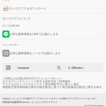
アプリ
ロハコアプリをダウンロード
ロハコアプリについて
ロハコ公式LINE
お得な最新情報をLINEでお届けします
ニュースレター
お得な最新情報をメールでお届けします
Instagram
X（旧Twitter）
ご利用上の注意
LOHACOプライバシーポリシー
カスタマーハラスメントに対する基本方針
ご利用規約
アスクルのサイバーセキュリティ
特定商取引法に基づく表記
酒類販売管理者標識の掲示
古物営業法に基づく表記
医薬品の販売に関する表示
Yahoo!ショッピング
LINEヤフープライバシーポリシー
LINEヤフープライバシーセンター
利用規約
免責事項
Yahoo!ショッピングガイドライン
© LY Corporation