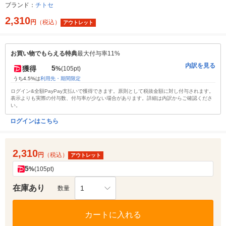
ブランド：
チトセ
2,310
円
（税込）
アウトレット
お買い物でもらえる特典
最大付与率11%
内訳を見る
5
獲得
%
(105pt)
うち4.5%は
利用先・期間限定
ログイン&全額PayPay支払いで獲得できます。原則として税抜金額に対し付与されます。
表示よりも実際の付与数、付与率が少ない場合があります。詳細は内訳からご確認くださ
い。
ログインはこちら
2,310
円
（税込）
アウトレット
5
%
(105pt)
在庫あり
1
数量
カートに入れる