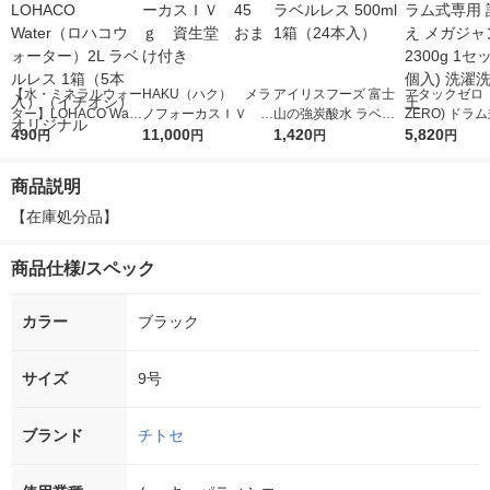
【水・ミネラルウォー
HAKU（ハク） メラ
アイリスフーズ 富士
アタックゼロ（A
ター】LOHACO Wate
ノフォーカスＩＶ 4
山の強炭酸水 ラベル
ZERO) ドラ
r（ロハコウォータ
490
5ｇ 資生堂 おまけ
11,000
レス 500ml 1箱（24
1,420
詰め替え メガ
5,820
円
円
円
円
ー）2L ラベルレス 1
付き
本入）
ボ 2300g 1
箱（5本入）（イチオ
個入) 洗濯洗剤
商品説明
シ） オリジナル
【在庫処分品】
商品仕様/スペック
カラー
ブラック
サイズ
9号
ブランド
チトセ