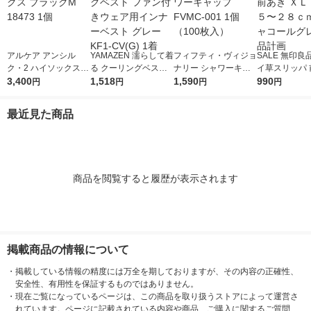
アルケア アンシル
YAMAZEN 濡らして着
フィフティ・ヴィジョ
SALE 無印良
ク・2 ハイソックス
る クーリングベスト
ナリー シャワーキャ
イ草スリッパ 
ブラックM 18473 1個
3,400
ファン付きウェア用イ
1,518
ップ FVMC-001 1個
1,590
ＸＬ ２６．５
990
円
円
円
円
ンナーベスト グレー
（100枚入）
ｃｍ用 チャコ
KF1-CV(G) 1着
レー 良品計画
最近見た商品
商品を閲覧すると履歴が表示されます
掲載商品の情報について
・
掲載している情報の精度には万全を期しておりますが、その内容の正確性、
安全性、有用性を保証するものではありません。
・
現在ご覧になっているページは、この商品を取り扱うストアによって運営さ
れています。ページに記載されている内容や商品、ご購入に関するご質問