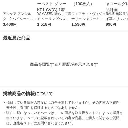
アルケア アンシル
YAMAZEN 濡らして着
フィフティ・ヴィジョ
SALE 無印良
ク・2 ハイソックス
る クーリングベスト
ナリー シャワーキャ
イ草スリッパ 
ブラックM 18473 1個
3,400
ファン付きウェア用イ
1,518
ップ FVMC-001 1個
1,590
ＸＬ ２６．５
990
円
円
円
円
ンナーベスト グレー
（100枚入）
ｃｍ用 チャコ
KF1-CV(G) 1着
レー 良品計画
最近見た商品
商品を閲覧すると履歴が表示されます
掲載商品の情報について
・
掲載している情報の精度には万全を期しておりますが、その内容の正確性、
安全性、有用性を保証するものではありません。
・
現在ご覧になっているページは、この商品を取り扱うストアによって運営さ
れています。ページに記載されている内容や商品、ご購入に関するご質問
は、直接各ストアにお問い合わせください。