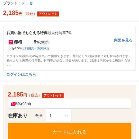
ブランド：
チトセ
2,185
円
（税込）
アウトレット
お買い物でもらえる特典
最大付与率7%
内訳を見る
5
獲得
%
(98pt)
うち4.5%は
利用先・期間限定
ログイン&全額PayPay支払いで獲得できます。原則として税抜金額に対し付与されます。
表示よりも実際の付与数、付与率が少ない場合があります。詳細は内訳からご確認くださ
い。
ログインはこちら
2,185
円
（税込）
アウトレット
5
%
(98pt)
在庫あり
1
数量
カートに入れる