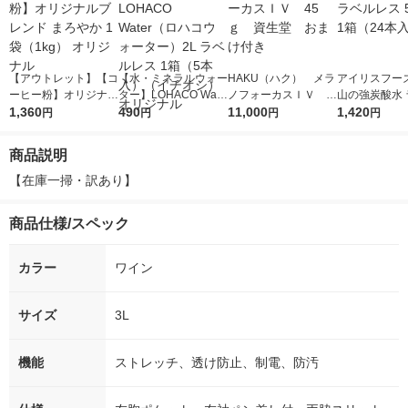
【アウトレット】【コ
【水・ミネラルウォー
HAKU（ハク） メラ
アイリスフーズ
ーヒー粉】オリジナル
ター】LOHACO Wate
ノフォーカスＩＶ 4
山の強炭酸水 
ブレンド まろやか 1
1,360
r（ロハコウォータ
490
5ｇ 資生堂 おまけ
11,000
レス 500ml 1
1,420
円
円
円
円
袋（1kg） オリジナル
ー）2L ラベルレス 1
付き
本入）
箱（5本入）（イチオ
商品説明
シ） オリジナル
【在庫一掃・訳あり】
商品仕様/スペック
カラー
ワイン
サイズ
3L
機能
ストレッチ、透け防止、制電、防汚