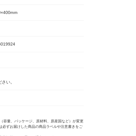
0×400mm
3019924
ださい。
様（容量、パッケージ、原材料、原産国など）が変更
は必ずお届けした商品の商品ラベルや注意書きをご