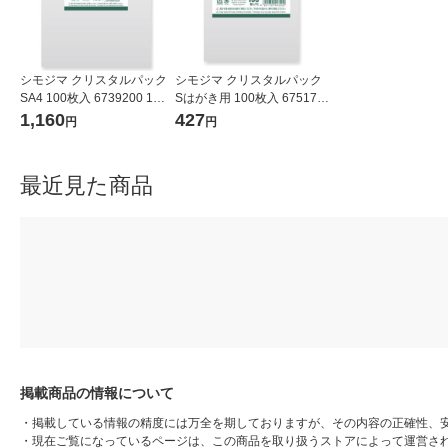
シモジマ クリスタルパック
シモジマ クリスタルパック
SA4 100枚入 6739200 1袋
Sはがき用 100枚入 675170
(100枚入)
0 1袋(100枚入)
1,160
427
円
円
最近見た商品
掲載商品の情報について
・
掲載している情報の精度には万全を期しておりますが、その内容の正確性、
・
現在ご覧になっているページは、この商品を取り扱うストアによって運営さ