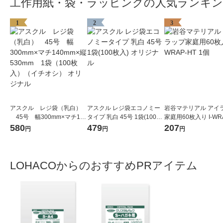
工作用紙・袋・ラッピングの人気ランキ
1
2
3
アスクル レジ袋（乳白）
アスクル レジ袋エコノミー
岩谷マテリアル アイ
45号 幅300mm×マチ140
タイプ 乳白 45号 1袋(100枚
家庭用60枚入り I-WR
mm×縦530mm 1袋（100
入) オリジナル
1個
580
479
207
円
円
円
枚入）（イチオシ） オリジ
ナル
LOHACOからのおすすめPRアイテム