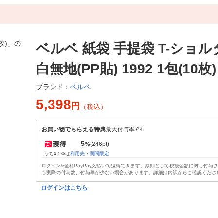
ベルベ 紙袋 手提袋 T-ショル
白無地(PP貼) 1992 1包(10枚)
ベルベ
ブランド：
5,398
円
（税込）
お買い物でもらえる特典
最大付与率7%
5
獲得
%
(246pt)
うち4.5%は
利用先・期間限定
ログイン&全額PayPay支払いで獲得できます。原則として税抜金額に対し付与
も実際の付与数、付与率が少ない場合があります。詳細は内訳からご確認くださ
ログインはこちら