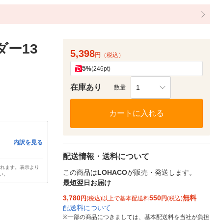
ダー13
5,398
円
（税込）
5
%
(246pt)
在庫あり
1
数量
カートに入れる
内訳を見る
配送情報・送料について
されます。表示より
この商品は
LOHACO
が販売・発送します。
い。
最短翌日お届け
3,780
550
無料
円
(税込)以上で基本配送料
円
(税込)
配送料について
※
一部の商品につきましては、基本配送料を当社が負担