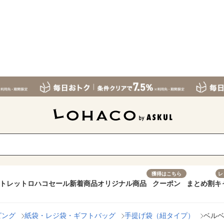
獲得はこちら
レ
トレット
ロハコセール
新着商品
オリジナル商品
クーポン
まとめ割
キ
ピング
紙袋・レジ袋・ギフトバッグ
手提げ袋（紐タイプ）
ベルベ 