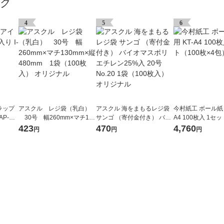
ング
4
5
6
ラップ
アスクル レジ袋（乳白）
アスクル 海をまもるレジ袋
今村紙工 ボール紙 A
AP-HT
30号 幅260mm×マチ130
サンゴ （寄付金付き） バイ
A4 100枚入 1セ
mm×縦480mm 1袋（100
オマスポリエチレン25%入 2
×4包）
423
470
4,760
円
円
円
枚入） オリジナル
0号 No.20 1袋（100枚入）
オリジナル