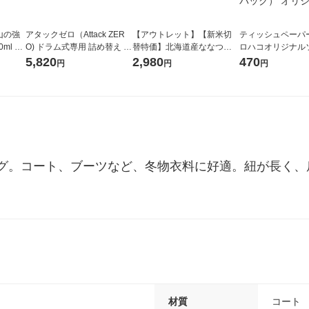
山の強
アタックゼロ（Attack ZER
【アウトレット】【新米切
ティッシュペーパー
ml 1
O) ドラム式専用 詰め替え メ
替特価】北海道産ななつぼ
ロハコオリジナル
ガジャンボ 2300g 1セット
し 無洗米 5kg 1袋 令和7年産
ックティッシュ フ
5,820
2,980
470
円
円
円
（2個入) 洗濯洗剤 花王
米 木徳神糧 オリジナル
リジナル 1セット
5個入×2パック）
ル
グ。コート、ブーツなど、冬物衣料に好適。紐が長く、
材質
コート