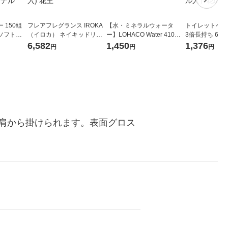
 150組
フレアフレグランス IROKA
【水・ミネラルウォータ
トイレットペー
ソフトパ
（イロカ） ネイキッドリリ
ー】LOHACO Water 410ml
3倍長持ち 6ロール 75
ィオナ オ
ーの香り 柔軟剤 詰め替え 超
1箱（20本入）ラベルレス
紙配合 スコッ
6,582
1,450
1,376
円
円
円
（10個：
特大 1200ml 1セット（5個
（イチオシ） オリジナル
パック 1セット
 オリジナ
入) 花王
ロール入）花の
肩から掛けられます。表面グロス