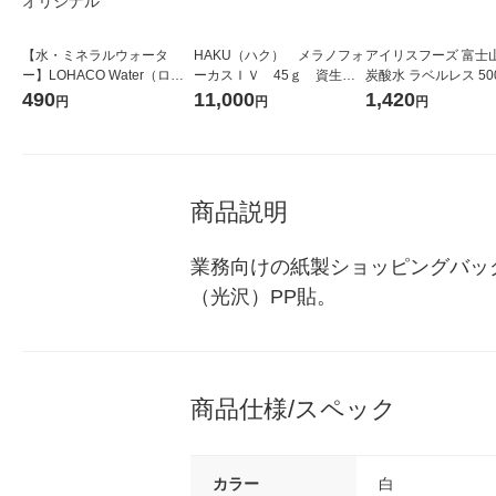
【水・ミネラルウォータ
HAKU（ハク） メラノフォ
アイリスフーズ 富士
ー】LOHACO Water（ロハ
ーカスＩＶ 45ｇ 資生
炭酸水 ラベルレス 500
コウォーター）2L ラベルレ
堂 おまけ付き
箱（24本入）
490
11,000
1,420
円
円
円
ス 1箱（5本入）（イチオ
シ） オリジナル
商品説明
業務向けの紙製ショッピングバッ
（光沢）PP貼。
商品仕様/スペック
カラー
白