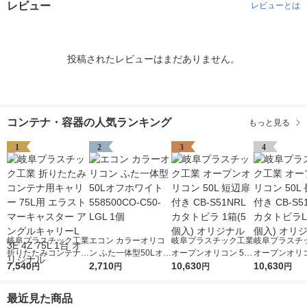
レビュー
レビューとは
投稿されたレビューはまだありません。
コンテナ・容器の人気ランキング
もっと見る
1
2
3
4
岐阜プラスチック工業
エコン カラーオリコ
岐阜プラスチック工業
岐阜プラスチ
折りたたみコンテナ用
ン ふた一体型50Lオフ
オープンオリコン 50L
オープンオリコ
キャリー 75L用 エラ
7,540
ホワイト 558500CO-
2,710
短辺扉付き CB-S51N
10,630
長辺扉付き CB
10,630
円
円
円
円
ストマーキャスター
C50-LGL 1個
RL カタトビラ 1箱(5
RL カタトビラL
アングルキャリーL 3
個入) オリジナル
個入) オリジ
最近見た商品
E 4Z 75L 1台 オリジ