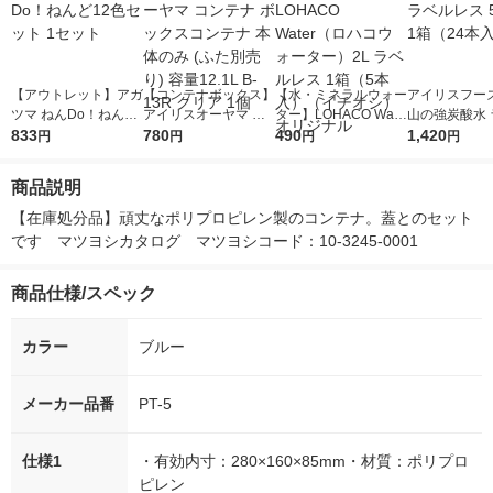
【アウトレット】アガ
【コンテナボックス】
【水・ミネラルウォー
アイリスフーズ
ツマ ねんDo！ねんど
アイリスオーヤマ コ
ター】LOHACO Wate
山の強炭酸水 
12色セット 1セット
833
ンテナ ボックスコン
780
r（ロハコウォータ
490
レス 500ml 1
1,420
円
円
円
円
テナ 本体のみ (ふた別
ー）2L ラベルレス 1
本入）
売り) 容量12.1L B-13
箱（5本入）（イチオ
商品説明
R クリア 1個
シ） オリジナル
【在庫処分品】頑丈なポリプロピレン製のコンテナ。蓋とのセット
です　マツヨシカタログ　マツヨシコード：10-3245-0001　
商品仕様/スペック
カラー
ブルー
メーカー品番
PT-5
仕様1
・有効内寸：280×160×85mm・材質：ポリプロ
ピレン