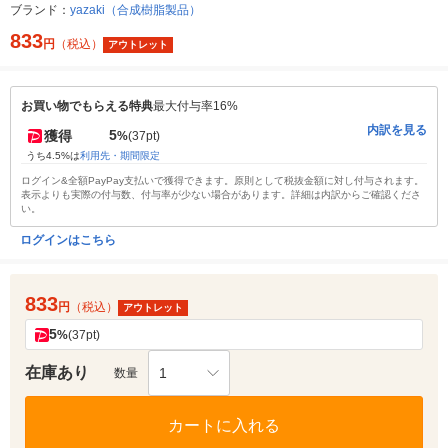
ブランド：
yazaki（合成樹脂製品）
833
円
（税込）
アウトレット
お買い物でもらえる特典
最大付与率16%
内訳を見る
5
獲得
%
(37pt)
うち4.5%は
利用先・期間限定
ログイン&全額PayPay支払いで獲得できます。原則として税抜金額に対し付与されます。
表示よりも実際の付与数、付与率が少ない場合があります。詳細は内訳からご確認くださ
い。
ログインはこちら
833
円
（税込）
アウトレット
5
%
(37pt)
在庫あり
1
数量
カートに入れる