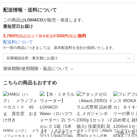
配送情報・送料について
この商品は
LOHACO
が販売・発送します。
最短翌日お届け
3,780
550
無料
円
(税込)以上で基本配送料
円
(税込)
配送料について
※
一部の商品につきましては、基本配送料を当社が負担いたします。
在庫確認住所：東京都にお届け
賞味期限/使用期限・返品について
こちらの商品もおすすめ
HAKU（ハク） メラ
【水・ミネラルウォー
アタックゼロ（Attack
フレアフレグラ
ノフォーカスＩＶ 4
ター】LOHACO Wate
ZERO) ドラム式専用
ROKA（イロ