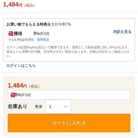
1,484
円
（税込）
お買い物でもらえる特典
最大付与率7%
内訳を見る
5
獲得
%
(67pt)
うち4.5%は
利用先・期間限定
ログイン&全額PayPay支払いで獲得できます。原則として税抜金額に対し付与されます。
表示よりも実際の付与数、付与率が少ない場合があります。詳細は内訳からご確認くださ
い。
ログインはこちら
1,484
円
（税込）
5
%
(67pt)
在庫あり
1
数量
カートに入れる