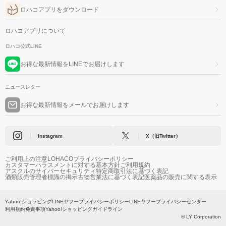
ロハコアプリをダウンロード
ロハコアプリについて
ロハコ公式LINE
お得な最新情報をLINEでお届けします
ニュースレター
お得な最新情報をメールでお届けします
Instagram
X（旧Twitter）
ご利用上の注意
LOHACOプライバシーポリシー
カスタマーハラスメントに対する基本方針
ご利用規約
アスクルのサイバーセキュリティ
特定商取引法に基づく表記
酒類販売管理者標識の掲示
古物営業法に基づく表記
医薬品の販売に関する表示
Yahoo!ショッピング
LINEヤフープライバシーポリシー
LINEヤフープライバシーセンター
利用規約
免責事項
Yahoo!ショッピングガイドライン
© LY Corporation