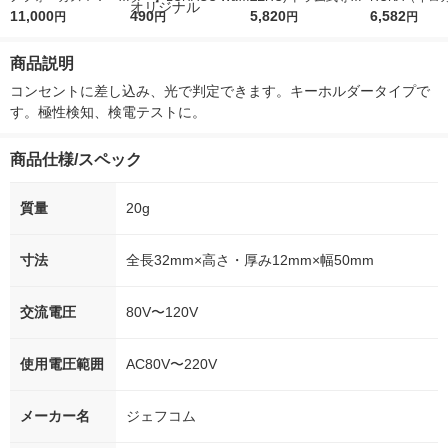
5ｇ 資生堂 おまけ
11,000
r（ロハコウォータ
490
詰め替え メガジャン
5,820
イキッドリリ
6,582
円
円
円
円
付き
ー）2L ラベルレス 1
ボ 2300g 1セット（2
柔軟剤 詰め替
箱（5本入）（イチオ
個入) 洗濯洗剤 花王
大 1200ml 
商品説明
シ） オリジナル
（5個入) 花王
コンセントに差し込み、光で判定できます。キーホルダータイプで
す。極性検知、検電テストに。
商品仕様/スペック
質量
20g
寸法
全長32mm×高さ・厚み12mm×幅50mm
交流電圧
80V〜120V
使用電圧範囲
AC80V〜220V
メーカー名
ジェフコム