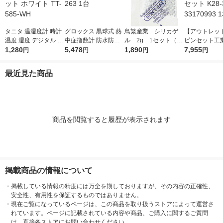
タニタ 温湿度計 時計
グロックス 黒球式 熱
鳥繁産業 シリカゲ
【アウトレッ
温度 湿度 デジタル 卓
中症指数計 防水防塵
ル 2g 1セット（50
ピンセット工業
上 マグネット ホワイ
1,280
WBGTー263 1台
5,478
0個：100個入×5袋）
1,890
オピンセット K
7,955
円
円
円
円
ト TT-585-WH
33170993 1本
最近見た商品
商品を閲覧すると履歴が表示されます
掲載商品の情報について
・
掲載している情報の精度には万全を期しておりますが、その内容の正確性、
安全性、有用性を保証するものではありません。
・
現在ご覧になっているページは、この商品を取り扱うストアによって運営さ
れています。ページに記載されている内容や商品、ご購入に関するご質問
は、直接各ストアにお問い合わせください。