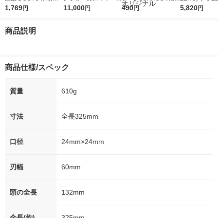
ンカチ鎚 ひつ付 21m
1,769
5ｇ 資生堂 おまけ
11,000
r（ロハコウォータ
490
詰め替え メガ
5,820
円
円
円
円
m 00117 1本 471-702
付き
ー）2L ラベルレス 1
ボ 2300g 1
3
箱（5本入）（イチオ
個入) 洗濯洗剤
商品説明
シ） オリジナル
商品仕様/スペック
質量
610g
寸法
全長325mm
口径
24mm×24mm
刃幅
60mm
頭の全長
132mm
全長(約)
325mm