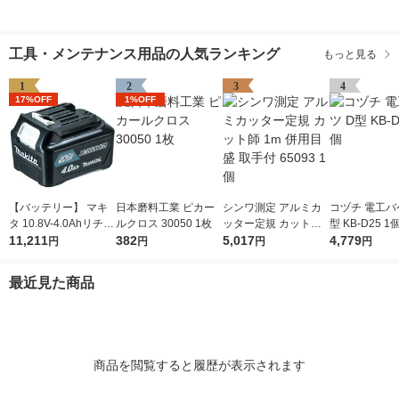
工具・メンテナンス用品の人気ランキング
もっと見る
1
2
3
4
17%OFF
1%OFF
【バッテリー】 マキ
日本磨料工業 ピカー
シンワ測定 アルミカ
コヅチ 電工バ
タ 10.8V-4.0Ahリチウ
ルクロス 30050 1枚
ッター定規 カット師
型 KB-D25 1
ムイオンバッテリ A-5
11,211
382
1m 併用目盛 取手付 6
5,017
4,779
円
円
円
円
9863 BL1040B 1個
5093 1個
最近見た商品
商品を閲覧すると履歴が表示されます