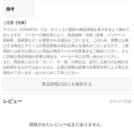
備考
ご注意【免責】
アスクル（LOHACO）では、サイト上に最新の商品情報を表示するよう努めて
おりますが、メーカーの都合等により、商品規格・仕様（容量、パッケージ、
原材料、原産国など）が変更される場合がございます。このため、実際にお届
けする商品とサイト上の商品情報の表記が異なる場合がございますので、ご使
用前には必ずお届けした商品の商品ラベルや注意書きをご確認ください。さら
に詳細な商品情報が必要な場合は、メーカー等にお問い合わせください。
また、商品名における「セット」や「箱」の表記は、必ずしも箱でのお届けを
お約束するものではありません。お届け形態は倉庫の在庫状況等により異なる
場合がございます。あらかじめご了承ください。
商品情報の誤りを報告する
レビュー
レビューとは
投稿されたレビューはまだありません。