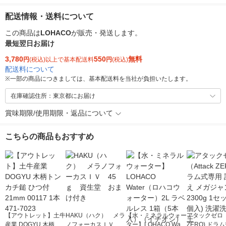
配送情報・送料について
この商品は
LOHACO
が販売・発送します。
最短翌日お届け
3,780
550
無料
円
(税込)以上で基本配送料
円
(税込)
配送料について
※
一部の商品につきましては、基本配送料を当社が負担いたします。
在庫確認住所：東京都にお届け
賞味期限/使用期限・返品について
こちらの商品もおすすめ
【アウトレット】土牛
HAKU（ハク） メラ
【水・ミネラルウォー
アタックゼロ（A
産業 DOGYU 木柄ト
ノフォーカスＩＶ 4
ター】LOHACO Wate
ZERO) ドラ