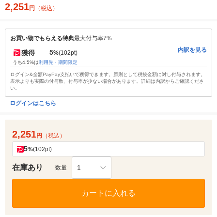
2,251
円
（税込）
お買い物でもらえる特典
最大付与率7%
内訳を見る
5
獲得
%
(102pt)
うち4.5%は
利用先・期間限定
ログイン&全額PayPay支払いで獲得できます。原則として税抜金額に対し付与されます。
表示よりも実際の付与数、付与率が少ない場合があります。詳細は内訳からご確認くださ
い。
ログインはこちら
2,251
円
（税込）
5
%
(102pt)
在庫あり
1
数量
カートに入れる