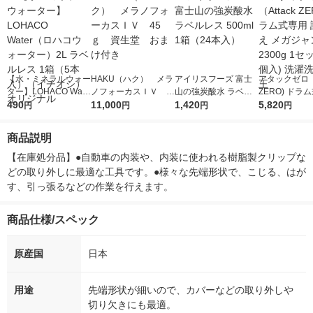
【水・ミネラルウォー
HAKU（ハク） メラ
アイリスフーズ 富士
アタックゼロ（A
ター】LOHACO Wate
ノフォーカスＩＶ 4
山の強炭酸水 ラベル
ZERO) ドラ
r（ロハコウォータ
490
5ｇ 資生堂 おまけ
11,000
レス 500ml 1箱（24
1,420
詰め替え メガ
5,820
円
円
円
円
ー）2L ラベルレス 1
付き
本入）
ボ 2300g 1
箱（5本入）（イチオ
個入) 洗濯洗剤
商品説明
シ） オリジナル
【在庫処分品】●自動車の内装や、内装に使われる樹脂製クリップな
どの取り外しに最適な工具です。●様々な先端形状で、こじる、はが
す、引っ張るなどの作業を行えます。
商品仕様/スペック
原産国
日本
用途
先端形状が細いので、カバーなどの取り外しや
切り欠きにも最適。