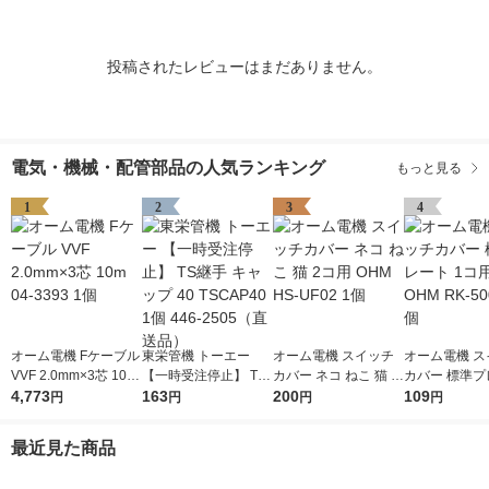
投稿されたレビューはまだありません。
電気・機械・配管部品の人気ランキング
もっと見る
1
2
3
4
オーム電機 Fケーブル
東栄管機 トーエー
オーム電機 スイッチ
オーム電機 ス
VVF 2.0mm×3芯 10m
【一時受注停止】 TS
カバー ネコ ねこ 猫 2
カバー 標準プ
04-3393 1個
4,773
継手 キャップ 40 TSC
163
コ用 OHM HS-UF02 1
200
1コ用 白 OHM 
109
円
円
円
円
AP40 1個 446-2505
個
01-Z 1個
（直送品）
最近見た商品