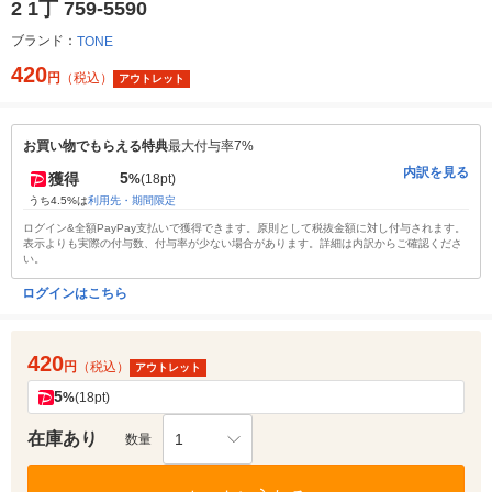
2 1丁 759-5590
ブランド：
TONE
420
円
（税込）
アウトレット
お買い物でもらえる特典
最大付与率7%
内訳を見る
5
獲得
%
(18pt)
うち4.5%は
利用先・期間限定
ログイン&全額PayPay支払いで獲得できます。原則として税抜金額に対し付与されます。
表示よりも実際の付与数、付与率が少ない場合があります。詳細は内訳からご確認くださ
い。
ログインはこちら
420
円
（税込）
アウトレット
5
%
(18pt)
在庫あり
1
数量