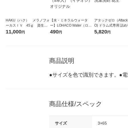
HAKU（ハク） メラノフォ
【水・ミネラルウォータ
アタックゼロ（Attack
ーカスＩＶ 45ｇ 資生
ー】LOHACO Water（ロハ
O) ドラム式専用 詰め
堂 おまけ付き
コウォーター）2L ラベルレ
ガジャンボ 2300g 1
11,000
490
5,820
円
円
円
ス 1箱（5本入）（イチオ
（2個入) 洗濯洗剤 花
シ） オリジナル
商品説明
●サイズを色で識別できます。●
商品仕様/スペック
サイズ
3×65