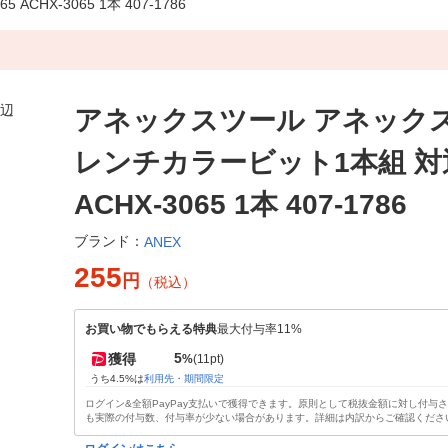
X-3065 1本 407-1786
アネックスツール アネックス
レンチカラービット1本組 対辺
ACHX-3065 1本 407-1786
ブランド：
ANEX
255
円
（税込）
お買い物でもらえる特典
最大付与率11%
5
獲得
%
(11pt)
うち4.5%は
利用先・期間限定
ログイン&全額PayPay支払いで獲得できます。原則として税抜金額に対し付与
も実際の付与数、付与率が少ない場合があります。詳細は内訳からご確認くださ