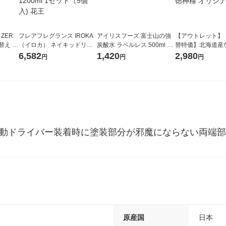
 ZER
フレアフレグランス IROKA
アイリスフーズ 富士山の強
【アウトレット】
替え メ
（イロカ） ネイキッドリリ
炭酸水 ラベルレス 500ml 1
替特価】北海道産
セット
ーの香り 柔軟剤 詰め替え 超
箱（24本入）
し 無洗米 5kg 1
6,582
1,420
2,980
円
円
円
王
特大 1200ml 1セット（5個
米 木徳神糧 オリ
入) 花王
電動ドライバー装着時に塗装部分が邪魔にならない両端
原産国
日本