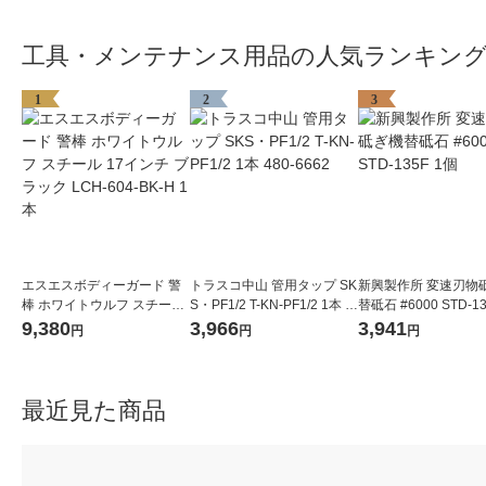
工具・メンテナンス用品の人気ランキン
1
2
3
エスエスボディーガード 警
トラスコ中山 管用タップ SK
新興製作所 変速刃物
棒 ホワイトウルフ スチール
S・PF1/2 T-KN-PF1/2 1本 4
替砥石 #6000 STD-1
17インチ ブラック LCH-604
80-6662
9,380
3,966
3,941
円
円
円
-BK-H 1本
最近見た商品