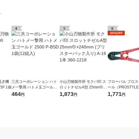
グ
4
5
6
30%OFF
砥ぎ機
三共コーポレーション ハト
小山刃物製作所 モクバ印 ス
フローバル プロ
35F 1個
メ一撃用 ハトメ玉ゴールド
ロットチゼルA型 25mm巾×2
ール（PROSTYLE
2500 P-BSD 1袋(12組入)
40mm (ブリスターパック入
ボルトクリッパー 30
464
1,873
1,771
円
円
円
り) A-16 1本 360-1218
2BC 1個（直送品