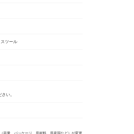
クスツール
ださい。
様（容量、パッケージ、原材料、原産国など）が変更