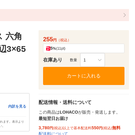
 六角
255
円
（税込）
3×65
5
%
(11pt)
在庫あり
1
数量
カートに入れる
配送情報・送料について
内訳を見る
この商品は
LOHACO
が販売・発送します。
最短翌日お届け
されます。表示より
い。
3,780
550
無料
円
(税込)以上で基本配送料
円
(税込)
配送料について