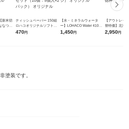
【新米切
ティッシュペーパー 150組
【水・ミネラルウォータ
【アウトレット
ななつぼ
ロハコオリジナルソフトパ
ー】LOHACO Water 410ml
替特価】北海道
袋 令和7年産
ックティッシュ フィオナ オ
1箱（20本入）ラベルレス
し 精白米 5kg
470
1,450
2,950
円
円
円
ジナル
リジナル 1セット（10個：
（イチオシ） オリジナル
米 木徳神糧 オ
5個入×2パック） オリジナ
ル
部非塗装です。