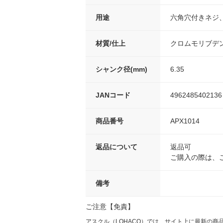
用途
六角穴付きネジ
材質/仕上
クロムモリブデ
シャンク径(mm)
6.35
JANコード
4962485402136
商品番号
APX1014
返品について
返品可
ご購入の際は、
備考
ご注意【免責】
アスクル（LOHACO）では、サイト上に最新の