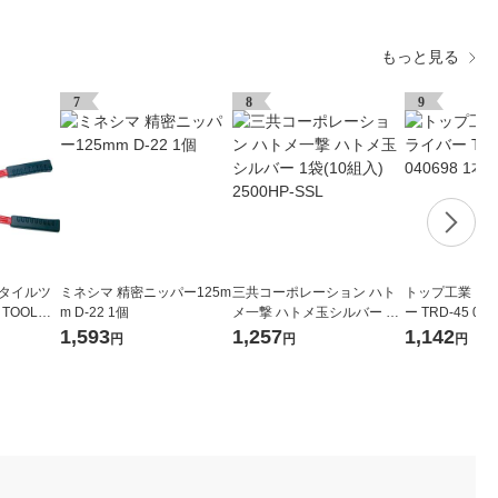
もっと見る
7
8
9
スタイルツ
ミネシマ 精密ニッパー125m
三共コーポレーション ハト
トップ工業 コ
 TOOL）
m D-22 1個
メ一撃 ハトメ玉シルバー 1
ー TRD-45 040
0 GK-1
袋(10組入) 2500HP-SSL
1,593
1,257
1,142
円
円
円
）