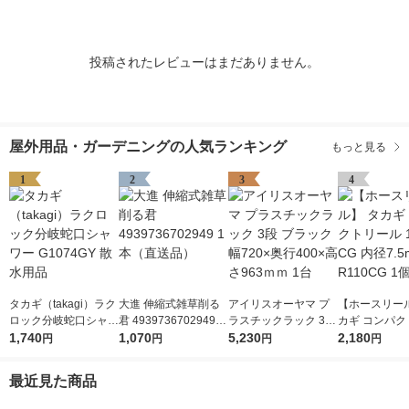
投稿されたレビューはまだありません。
屋外用品・ガーデニングの人気ランキング
もっと見る
1
2
3
4
タカギ（takagi）ラク
大進 伸縮式雑草削る
アイリスオーヤマ プ
【ホースリール
ロック分岐蛇口シャワ
君 4939736702949 1
ラスチックラック 3段
カギ コンパク
ー G1074GY 散水用品
1,740
本（直送品）
1,070
ブラック 幅720×奥行
5,230
ル 10m CG 内
2,180
円
円
円
円
400×高さ963ｍｍ 1台
m R110CG 1
最近見た商品