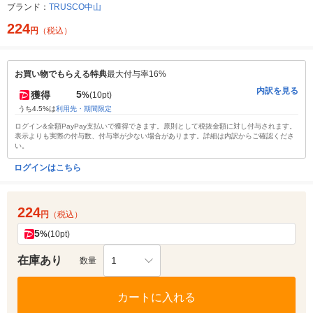
ブランド：
TRUSCO中山
224
円
（税込）
お買い物でもらえる特典
最大付与率16%
内訳を見る
5
獲得
%
(10pt)
うち4.5%は
利用先・期間限定
ログイン&全額PayPay支払いで獲得できます。原則として税抜金額に対し付与されます。
表示よりも実際の付与数、付与率が少ない場合があります。詳細は内訳からご確認くださ
い。
ログインはこちら
224
円
（税込）
5
%
(10pt)
在庫あり
1
数量
カートに入れる