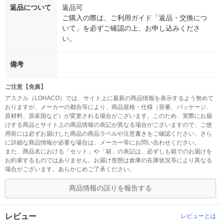
返品について
返品可
ご購入の際は、ご利用ガイド「返品・交換につ
いて」を必ずご確認の上、お申し込みくださ
い。
備考
ご注意【免責】
アスクル（LOHACO）では、サイト上に最新の商品情報を表示するよう努めて
おりますが、メーカーの都合等により、商品規格・仕様（容量、パッケージ、
原材料、原産国など）が変更される場合がございます。このため、実際にお届
けする商品とサイト上の商品情報の表記が異なる場合がございますので、ご使
用前には必ずお届けした商品の商品ラベルや注意書きをご確認ください。さら
に詳細な商品情報が必要な場合は、メーカー等にお問い合わせください。
また、商品名における「セット」や「箱」の表記は、必ずしも箱でのお届けを
お約束するものではありません。お届け形態は倉庫の在庫状況等により異なる
場合がございます。あらかじめご了承ください。
商品情報の誤りを報告する
レビュー
レビューとは