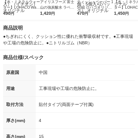
【水・ミネラルウォー
アイリスフーズ 富士
ティッシュペーパー 1
【水・ミネラ
ター】LOHACO Wate
山の強炭酸水 ラベル
50組 ロハコオリジナ
ター】LOHACO
r（ロハコウォータ
490
レス 500ml 1箱（24
1,420
ルソフトパックティッ
470
r 410ml 1箱
1,450
円
円
円
円
ー）2L ラベルレス 1
本入）
シュ フィオナ オリジ
入）ラベルレ
箱（5本入）（イチオ
ナル 1セット（10
オシ） オリジ
商品説明
シ） オリジナル
個：5個入×2パック）
オリジナル
●ちぎれにくく、クッション性に優れた衝撃吸収材です。●工事現場
や工場の危険防止に。●ニトリルゴム（NBR）
商品仕様/スペック
原産国
中国
用途
工事現場や工場の危険防止に。
取付方法
貼付タイプ(両面テープ付属)
厚さ(mm)
4
高さ(mm)
15